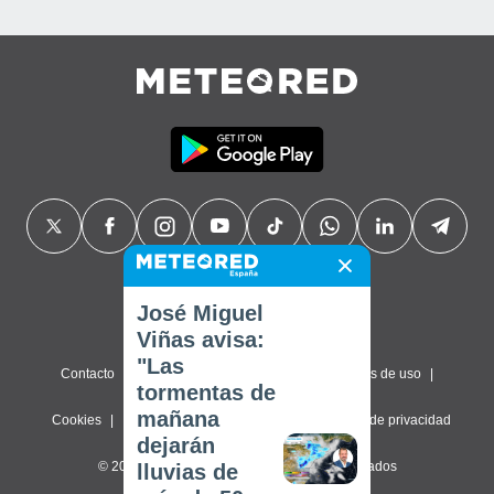
José Miguel
Viñas avisa:
"Las
Contacto
Sobre nosotros
FAQ
Términos de uso
tormentas de
mañana
Cookies
Política de privacidad
Configuración de privacidad
dejarán
© 2026 Meteored. Todos los derechos reservados
lluvias de