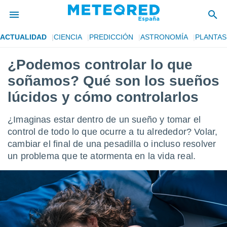
ACTUALIDAD
CIENCIA
PREDICCIÓN
ASTRONOMÍA
PLANTAS
privacidad
¿Podemos controlar lo que
o de
tiempo.com)
soñamos? Qué son los sueños
borado por
es para
lúcidos y cómo controlarlos
ue la
 que se
¿Imaginas estar dentro de un sueño y tomar el
e calidad.
eder a este
control de todo lo que ocurre a tu alrededor? Volar,
ediante las
cambiar el final de una pesadilla o incluso resolver
opciones:
un problema que te atormenta en la vida real.
ookies y
e forma
d digital
ada, basada
mación