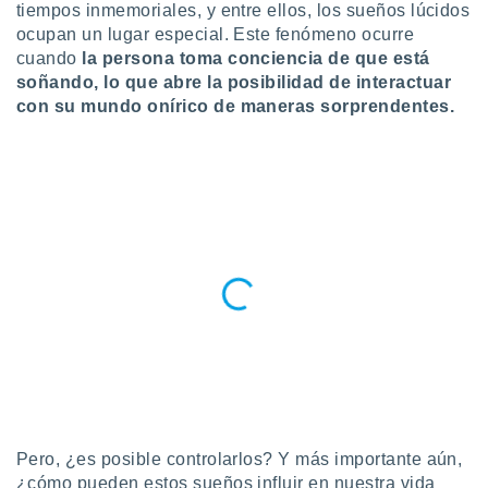
tiempos inmemoriales, y entre ellos, los sueños lúcidos
do en
ocupan un lugar especial. Este fenómeno ocurre
 mismo.
cuando
la persona toma conciencia de que está
sultar más
soñando, lo que abre la posibilidad de interactuar
 en nuestra
con su mundo onírico de maneras sorprendentes.
 Cookies
y
ualquier
ento
 botón
ación de
kies
 disponible
e nuestra
.
IVAMENTE,
as
 a cookies
 no aceptar
Pero, ¿es posible controlarlos? Y más importante aún,
ón de
¿cómo pueden estos sueños influir en nuestra vida