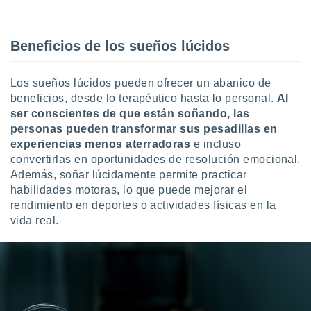
ento u
 de datos
Beneficios de los sueños lúcidos
er momento
ic en
o en
Los sueños lúcidos pueden ofrecer un abanico de
beneficios, desde lo terapéutico hasta lo personal.
Al
 Cookies
en
ser conscientes de que están soñando, las
eb.
personas pueden transformar sus pesadillas en
y
experiencias menos aterradoras
e incluso
socios
convertirlas en oportunidades de resolución emocional.
el
Además, soñar lúcidamente permite practicar
habilidades motoras, lo que puede mejorar el
to de
rendimiento en deportes o actividades físicas en la
vida real.
la
 en un
 y/o acceder
 de datos
ara
 anuncios
ar perfiles