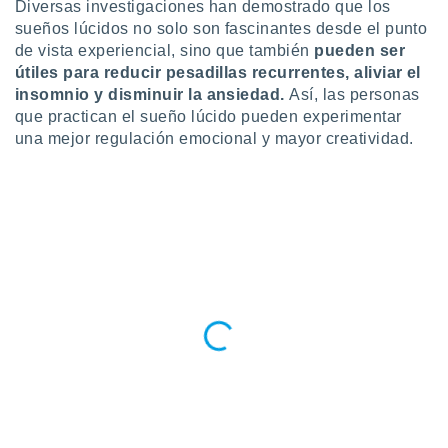
Diversas investigaciones han demostrado que los
 botón
sueños lúcidos no solo son fascinantes desde el punto
.
de vista experiencial, sino que también
pueden ser
útiles para reducir pesadillas recurrentes, aliviar el
nto,
insomnio y disminuir la ansiedad.
Así, las personas
que practican el sueño lúcido pueden experimentar
cios
una mejor regulación emocional y mayor creatividad.
kies,
ores únicos
as similares
nar,
rocesar
onales como
 este sitio
recciones IP
ficadores de
 posible
s
 traten tus
nales en
 interés
go a lo que
nerte. Para
retirar su