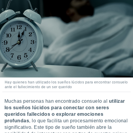
idad
a, utilizar
a
 la
da, crear un
personalizar
o, uso de
a la
e contenido
do, medir el
 de la
medir el
 del
Hay quienes han utilizado los sueños lúcidos para encontrar consuelo
 comprender
ante el fallecimiento de un ser querido
 través de
s o a través
nación de
Muchas personas han encontrado consuelo al
utilizar
edentes de
los sueños lúcidos para conectar con seres
fuentes,
queridos fallecidos o explorar emociones
y mejora de
profundas
, lo que facilita un procesamiento emocional
os, uso de
significativo. Este tipo de sueño también abre la
ados con el