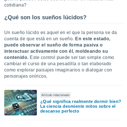
uedes
cotidiana?
uestro sitio
.com. En
¿Qué son los sueños lúcidos?
te
 de que
talarán
Un sueño lúcido es aquel en el que la persona se da
e sean
cuenta de que está en un sueño.
En este estado,
para
a
puede observar el sueño de forma pasiva o
por el sitio
interactuar activamente con él, moldeando su
o se
contenido.
Este control puede ser tan simple como
cookies para
cambiar el curso de una pesadilla o tan elaborado
como explorar paisajes imaginarios o dialogar con
nto ni para
personajes oníricos.
licidad o
ado, aunque
sualizar
Artículo relacionado
general no
¿Qué significa realmente dormir bien?
ada. Puedes
La ciencia desmiente mitos sobre el
 instalación
descanso perfecto
y acceder a
io web a
ste abono