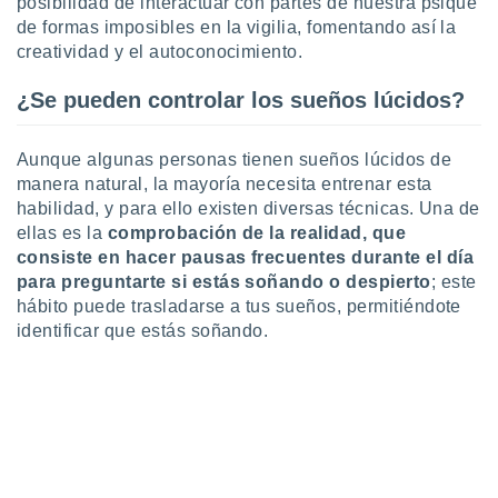
 seleccionar
posibilidad de interactuar con partes de nuestra psique
o.
de formas imposibles en la vigilia, fomentando así la
creatividad y el autoconocimiento.
calización
precisa e
¿Se pueden controlar los sueños lúcidos?
ión mediante
, publicidad
Aunque algunas personas tienen sueños lúcidos de
manera natural, la mayoría necesita entrenar esta
dos,
 publicidad
habilidad, y para ello existen diversas técnicas. Una de
,
ellas es la
comprobación de la realidad, que
ón de
consiste en hacer pausas frecuentes durante el día
 desarrollo
para preguntarte si estás soñando o despierto
; este
s.
hábito puede trasladarse a tus sueños, permitiéndote
tros 1199
identificar que estás soñando.
ios