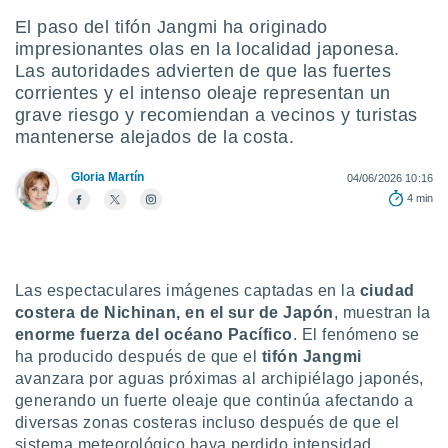
El paso del tifón Jangmi ha originado
do en
 mismo.
impresionantes olas en la localidad japonesa.
sultar más
Las autoridades advierten de que las fuertes
 en nuestra
corrientes y el intenso oleaje representan un
 Cookies
y
grave riesgo y recomiendan a vecinos y turistas
ualquier
mantenerse alejados de la costa.
ento
 botón
Gloria Martín
04/06/2026 10:16
ación de
4 min
kies
 disponible
e nuestra
.
Las espectaculares imágenes captadas en la
ciudad
IVAMENTE,
costera de Nichinan, en el sur de Japón
, muestran la
enorme fuerza del océano Pacífico
. El fenómeno se
ha producido después de que el
tifón Jangmi
as
avanzara por aguas próximas al archipiélago japonés,
 a cookies
generando un fuerte oleaje que continúa afectando a
 no aceptar
diversas zonas costeras incluso después de que el
ón de
sistema meteorológico haya perdido intensidad.