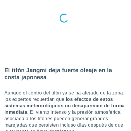
ento u
 de datos
er momento
ic en
o en
 Cookies
en
eb.
y
socios
El tifón Jangmi deja fuerte oleaje en la
el
costa japonesa
to de
Aunque el centro del tifón ya se ha alejado de la zona,
la
los expertos recuerdan que
los efectos de estos
 en un
sistemas meteorológicos no desaparecen de forma
 y/o acceder
inmediata
. El viento intenso y la presión atmosférica
 de datos
ara
asociada a los tifones pueden generar grandes
 anuncios
marejadas que persisten incluso días después de que
ar perfiles