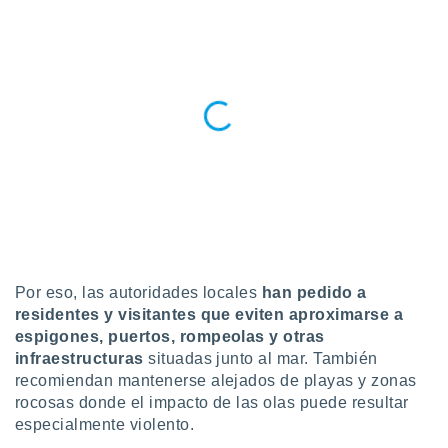
 seleccionar
o.
calización
precisa e
ión mediante
, publicidad
dos,
 publicidad
,
ón de
 desarrollo
s.
Por eso, las autoridades locales
han pedido a
tros 1199
ios
residentes y visitantes que eviten aproximarse a
espigones, puertos, rompeolas y otras
infraestructuras
situadas junto al mar. También
recomiendan mantenerse alejados de playas y zonas
rocosas donde el impacto de las olas puede resultar
especialmente violento.