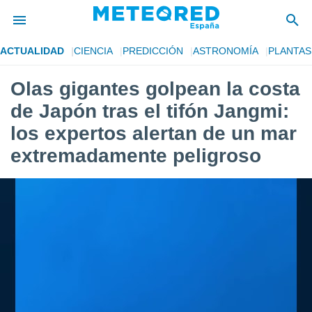
ACTUALIDAD
CIENCIA
PREDICCIÓN
ASTRONOMÍA
PLANTAS
privacidad
Olas gigantes golpean la costa
o de
tiempo.com)
de Japón tras el tifón Jangmi:
borado por
es para
los expertos alertan de un mar
ue la
extremadamente peligroso
 que se
e calidad.
eder a este
ediante las
opciones:
ookies y
e forma
d digital
ada, basada
mación