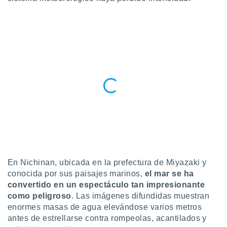
uedes
uestro sitio
.com. En
te
 de que
talarán
e sean
para
a
por el sitio
o se
cookies para
nto ni para
licidad o
ado, aunque
En Nichinan, ubicada en la prefectura de Miyazaki y
sualizar
conocida por sus paisajes marinos,
el mar se ha
general no
convertido en un espectáculo tan impresionante
ada. Puedes
 instalación
como peligroso
. Las imágenes difundidas muestran
y acceder a
enormes masas de agua elevándose varios metros
io web a
antes de estrellarse contra rompeolas, acantilados y
ste abono