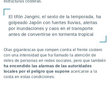
estructuras costeras.
 botón
.
El tifón Jangmi, el sexto de la temporada, ha
nto,
golpeado Japón con fuertes lluvias, alertas
por inundaciones y caos en el transporte
cios
antes de convertirse en tormenta tropical
kies,
ores únicos
as similares
nar,
Olas gigantescas que rompen contra el frente costero
rocesar
con una intensidad que ha llamado la atención de
onales como
miles de personas en redes sociales, pero que también
 este sitio
ha encendido las alarmas de las autoridades
recciones IP
locales por el peligro que supone
acercarse a la
ficadores de
 posible
costa en estas condiciones.
s
 traten tus
nales en
 interés
go a lo que
nerte. Para
retirar su