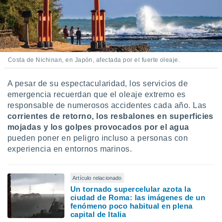
Costa de Nichinan, en Japón, afectada por el fuerte oleaje.
A pesar de su espectacularidad, los servicios de
emergencia recuerdan que el oleaje extremo es
responsable de numerosos accidentes cada año. Las
corrientes de retorno, los resbalones en superficies
mojadas y los golpes provocados por el agua
pueden poner en peligro incluso a personas con
experiencia en entornos marinos.
Artículo relacionado
Un tornado supercelular azota la
ciudad de Roma: las imágenes de un
fenómeno poco habitual en plena
capital de Italia