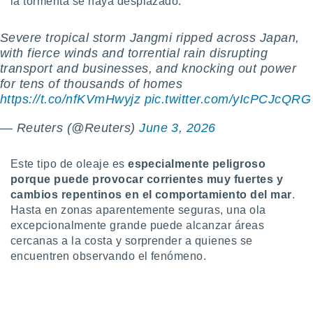
la tormenta se haya desplazado.
idad
a, utilizar
a
Severe tropical storm Jangmi ripped across Japan,
 la
with fierce winds and torrential rain disrupting
transport and businesses, and knocking out power
da, crear un
for tens of thousands of homes
personalizar
https://t.co/nfKVmHwyjz
pic.twitter.com/yIcPCJcQRG
o, uso de
a la
— Reuters (@Reuters)
June 3, 2026
e contenido
do, medir el
 de la
Este tipo de oleaje es
especialmente peligroso
medir el
porque puede provocar corrientes muy fuertes y
 del
cambios repentinos en el comportamiento del mar
.
 comprender
 través de
Hasta en zonas aparentemente seguras, una ola
s o a través
excepcionalmente grande puede alcanzar áreas
nación de
cercanas a la costa y sorprender a quienes se
edentes de
encuentren observando el fenómeno.
fuentes,
y mejora de
os, uso de
ados con el