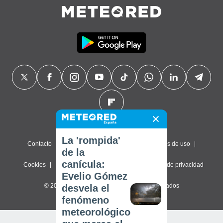
La 'rompida'
Contacto
Sobre nosotros
FAQ
Términos de uso
de la
canícula:
Cookies
Política de privacidad
Configuración de privacidad
Evelio Gómez
© 2026 Meteored. Todos los derechos reservados
desvela el
fenómeno
meteorológico