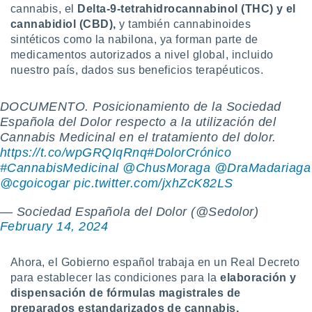
cannabis, el
D
elta-9-tetrahidrocannabinol (
THC)
y el
 botón
.
cannabidiol (CBD),
y también cannabinoides
sintéticos como la nabilona, ya forman parte de
medicamentos autorizados a nivel global, incluido
nto,
nuestro país, dados sus beneficios terapéuticos.
cios
kies,
DOCUMENTO. Posicionamiento de la Sociedad
ores únicos
Española del Dolor respecto a la utilización del
as similares
Cannabis Medicinal en el tratamiento del dolor.
nar,
rocesar
https://t.co/wpGRQIqRnq
#DolorCrónico
onales como
#CannabisMedicinal
@ChusMoraga
@DraMadariaga
 este sitio
@cgoicogar
pic.twitter.com/jxhZcK82LS
recciones IP
ficadores de
— Sociedad Española del Dolor (@Sedolor)
 posible
February 14, 2024
s
 traten tus
nales en
Ahora, el Gobierno español trabaja en un Real Decreto
 interés
para establecer las condiciones para la
elaboración y
go a lo que
dispensación de fórmulas magistrales de
nerte. Para
preparados estandarizados de cannabis.
retirar su