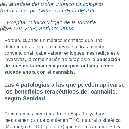
 seleccionar
del abordaje del Dolor Crónico Oncológico
o.
Refractario.
pic.twitter.com/HbotdHvUlI
calización
precisa e
— Hospital Clínico Virgen de la Victoria
ión mediante
(@HUVV_SAS)
April 28, 2023
, publicidad
Porque, cuando un médico identifica que una
determinada afección se resiste al tratamiento
dos,
convencional, cabe valorar enfoques más radicales o
 publicidad
,
invasivos, la combinación de terapias o la
aplicación
ón de
de nuevos fármacos y principios activos, como
 desarrollo
sucede ahora con el cannabis.
s.
Las 4 patologías a las que pueden aplicarse
tros 1199
ios
los beneficios terapéuticos del cannabis,
según Sanidad
Como hemos mencionado, en España, ya hay
medicamentos que contienen THC, natural o sintético
(Marinol) o CBD (Epidiolex) que se aplican en ciertas