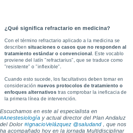
idad
a, utilizar
a
 la
¿Qué significa refractario en medicina?
da, crear un
personalizar
Con el término refractario aplicado a la medicina se
o, uso de
describen
situaciones o casos que no responden al
a la
tratamiento estándar o convencional
. Este vocablo
e contenido
proviene del latín "refractarius", que se traduce como
do, medir el
 de la
"resistente" o "inflexible".
medir el
 del
Cuando esto sucede, los facultativos deben tomar en
 comprender
consideración
nuevos protocolos de tratamiento o
 través de
enfoques alternativos
tras comprobar la ineficacia de
s o a través
la primera línea de intervención.
nación de
edentes de
Escuchamos en este al especialista en
fuentes,
y mejora de
#Anestesiología
y actual director del Plan Andaluz
os, uso de
del Dolor
#IgnacioVelázquez
@saludand
, que nos
ados con el
ha acompañado hoy en la jornada Multidisciplinar