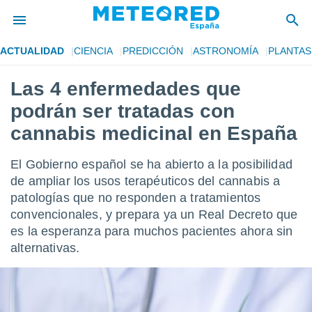
ACTUALIDAD
CIENCIA
PREDICCIÓN
ASTRONOMÍA
PLANTAS
privacidad
Las 4 enfermedades que
o de
tiempo.com)
podrán ser tratadas con
borado por
es para
cannabis medicinal en España
ue la
 que se
El Gobierno español se ha abierto a la posibilidad
e calidad.
eder a este
de ampliar los usos terapéuticos del cannabis a
ediante las
patologías que no responden a tratamientos
opciones:
convencionales, y prepara ya un Real Decreto que
es la esperanza para muchos pacientes ahora sin
ookies y
e forma
alternativas.
d digital
ada, basada
mación