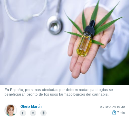
ediante
ecnologías
nos permite
estra
ara seguir
e contenido
stándares
ACEPTAR
sin coste.
Y
CONTINUAR
 botón
continuar",
der a la
CONFIGURACIÓN
ndo la
 de todas
, ya sean
de nuestros
 nos
En España, personas afectadas por determinadas patologías se
beneficiarán pronto de los usos farmacológicos del cannabis.
 y análisis
tamiento en
Gloria Martín
09/10/2024 10:30
b, así como
7 min
un perfil
para
ublicidad y