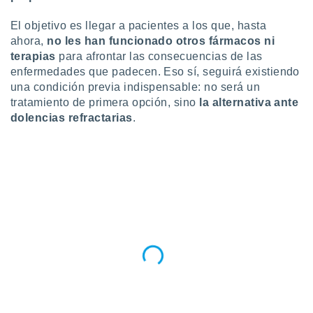
ento u
El objetivo es llegar a pacientes a los que, hasta
 de datos
ahora,
no les han funcionado otros fármacos ni
er momento
terapias
para afrontar las consecuencias de las
ic en
enfermedades que padecen. Eso sí, seguirá existiendo
o en
una condición previa indispensable: no será un
tratamiento de primera opción, sino
la alternativa ante
 Cookies
en
eb.
dolencias refractarias
.
y
socios
el
to de
la
 en un
 y/o acceder
 de datos
ara
 anuncios
ar perfiles