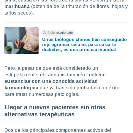
uedes
marihuana
(obtenida de la trituración de flores, hojas y
uestro sitio
tallos secos).
.com. En
te
 de que
talarán
Artículo relacionado
e sean
Unos biólogos chinos han conseguido
para
reprogramar células para curar la
a
diabetes, es una primicia mundial
por el sitio
o se
cookies para
Pero, a pesar de que está considerado un
estupefaciente, el cannabis también contiene
nto ni para
licidad o
sustancias con una conocida actividad
farmacológica
que ya han sido probadas con éxito
ado, aunque
para tratar numerosas patologías.
sualizar
general no
Llegar a nuevos pacientes sin otras
ada. Puedes
alternativas terapéuticas
 instalación
y acceder a
io web a
Dos de los principales componentes activos del
ste abono