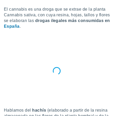
do en
El cannabis es una droga que se extrae de la planta
 mismo.
Cannabis sativa, con cuya resina, hojas, tallos y flores
sultar más
se elaboran las
drogas ilegales más consumidas en
 en nuestra
España
.
 Cookies
y
ualquier
ento
 botón
ación de
kies
 disponible
e nuestra
.
IVAMENTE,
as
 a cookies
 no aceptar
Hablamos del
hachís
(elaborado a partir de la resina
ón de
almacenada en las flores de la planta hembra) y de la