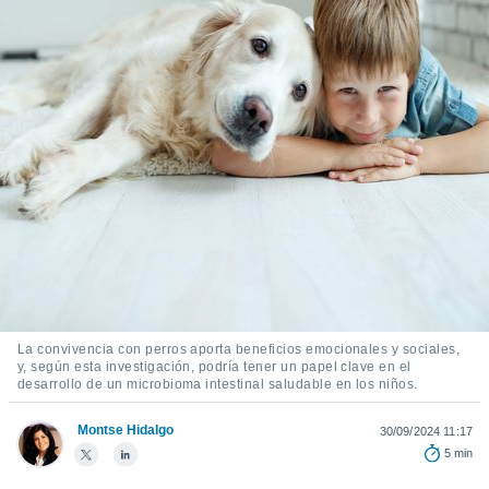
ediante
ecnologías
nos permite
estra
ara seguir
e contenido
stándares
ACEPTAR
sin coste.
Y
CONTINUAR
 botón
continuar",
der a la
CONFIGURACIÓN
ndo la
 de todas
, ya sean
de nuestros
 nos
La convivencia con perros aporta beneficios emocionales y sociales,
y, según esta investigación, podría tener un papel clave en el
 y análisis
desarrollo de un microbioma intestinal saludable en los niños.
tamiento en
b, así como
Montse Hidalgo
30/09/2024 11:17
un perfil
para
5 min
ublicidad y