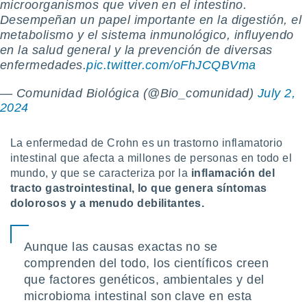
microorganismos que viven en el intestino.
ento u
Desempeñan un papel importante en la digestión, el
metabolismo y el sistema inmunológico, influyendo
 de datos
en la salud general y la prevención de diversas
er momento
ic en
enfermedades.
pic.twitter.com/oFhJCQBVma
o en
— Comunidad Biológica (@Bio_comunidad)
July 2,
 Cookies
en
2024
eb.
y
La enfermedad de Crohn es un trastorno inflamatorio
socios
intestinal que afecta a millones de personas en todo el
el
mundo, y que se caracteriza por la
inflamación del
tracto gastrointestinal, lo que genera síntomas
to de
dolorosos y a menudo debilitantes.
la
 en un
Aunque las causas exactas no se
 y/o acceder
comprenden del todo, los científicos creen
 de datos
ara
que factores genéticos, ambientales y del
 anuncios
microbioma intestinal son clave en esta
ar perfiles