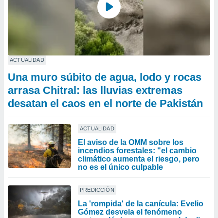
ACTUALIDAD
Una muro súbito de agua, lodo y rocas
arrasa Chitral: las lluvias extremas
desatan el caos en el norte de Pakistán
ACTUALIDAD
El aviso de la OMM sobre los
incendios forestales: "el cambio
climático aumenta el riesgo, pero
no es el único culpable
PREDICCIÓN
La 'rompida' de la canícula: Evelio
Gómez desvela el fenómeno