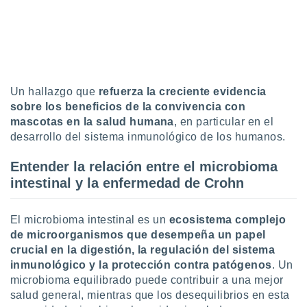
uedes
uestro sitio
.com. En
te
 de que
talarán
e sean
Un hallazgo que
refuerza la creciente evidencia
para
sobre los beneficios de la convivencia con
a
por el sitio
mascotas en la salud humana
, en particular en el
o se
desarrollo del sistema inmunológico de los humanos.
cookies para
Entender la relación entre el microbioma
nto ni para
intestinal y la enfermedad de Crohn
licidad o
ado, aunque
El microbioma intestinal es un
ecosistema complejo
sualizar
de microorganismos que desempeña un papel
general no
crucial en la digestión, la regulación del sistema
ada. Puedes
 instalación
inmunológico y la protección contra patógenos
. Un
y acceder a
microbioma equilibrado puede contribuir a una mejor
io web a
salud general, mientras que los desequilibrios en esta
ste abono