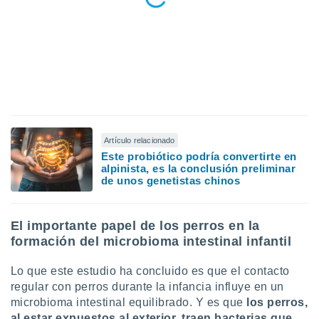
 seleccionar
o.
calización
precisa e
ión mediante
, publicidad
dos,
 publicidad
Artículo relacionado
,
Este probiótico podría convertirte en
ón de
alpinista, es la conclusión preliminar
 desarrollo
de unos genetistas chinos
s.
tros 1199
ios
El importante papel de los perros en la
formación del microbioma intestinal infantil
Lo que este estudio ha concluido es que el contacto
regular con perros durante la infancia influye en un
microbioma intestinal equilibrado. Y es que
los perros,
al estar expuestos al exterior, traen bacterias que