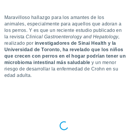
do en
 mismo.
Maravilloso hallazgo para los amantes de los
sultar más
animales, especialmente para aquellos que adoran a
 en nuestra
 Cookies
y
los perros. Y es que un reciente estudio publicado en
ualquier
la revista
Clinical Gastroenterology and Hepatology
,
realizado por
investigadores de Sinai Health y la
ento
Universidad de Toronto, ha revelado que los niños
 botón
que crecen con perros en el hogar podrían tener un
ación de
microbioma intestinal más saludable
y un menor
kies
 disponible
riesgo de desarrollar la enfermedad de Crohn en su
e nuestra
edad adulta.
.
IVAMENTE,
as
 a cookies
 no aceptar
ón de