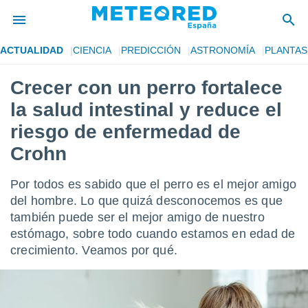
ACTUALIDAD
CIENCIA
PREDICCIÓN
ASTRONOMÍA
PLANTAS
privacidad
Crecer con un perro fortalece
o de
tiempo.com)
la salud intestinal y reduce el
borado por
es para
riesgo de enfermedad de
ue la
Crohn
 que se
e calidad.
eder a este
Por todos es sabido que el perro es el mejor amigo
ediante las
del hombre. Lo que quizá desconocemos es que
opciones:
también puede ser el mejor amigo de nuestro
ookies y
estómago, sobre todo cuando estamos en edad de
e forma
crecimiento. Veamos por qué.
d digital
ada, basada
mación