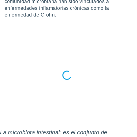
comunidad microbiana han sido vinculados a
 botón
enfermedades inflamatorias crónicas como la
.
enfermedad de Crohn.
nto,
cios
kies,
ores únicos
as similares
nar,
rocesar
onales como
 este sitio
recciones IP
ficadores de
 posible
s
 traten tus
nales en
 interés
go a lo que
nerte. Para
La microbiota intestinal: es el conjunto de
retirar su