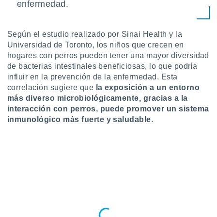
enfermedad.
idad
a, utilizar
a
 la
Según el estudio realizado por Sinai Health y la
Universidad de Toronto, los niños que crecen en
da, crear un
hogares con perros pueden tener una mayor diversidad
personalizar
de bacterias intestinales beneficiosas, lo que podría
o, uso de
influir en la prevención de la enfermedad. Esta
a la
correlación sugiere que
la exposición a un entorno
e contenido
más diverso microbiológicamente, gracias a la
do, medir el
 de la
interacción con perros, puede promover un sistema
medir el
inmunológico más fuerte y saludable
.
 del
 comprender
 través de
s o a través
nación de
edentes de
fuentes,
y mejora de
os, uso de
ados con el