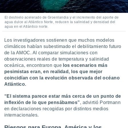
idad
a, utilizar
a
El deshielo acelerado de Groenlandia y el incremento del aporte de
 la
agua dulce al Atlántico Norte, reducen la salinidad y densidad del
agua en el Atlántico norte.
da, crear un
personalizar
Los investigadores sostienen que muchos modelos
o, uso de
climáticos habían subestimado el debilitamiento futuro
a la
e contenido
de la AMOC. Al comparar simulaciones con
do, medir el
observaciones reales de temperatura y salinidad
 de la
oceánica, encontraron que
los escenarios más
medir el
pesimistas eran, en realidad, los que mejor
 del
coincidían con la evolución observada del océano
 comprender
Atlántico.
 través de
s o a través
nación de
“El sistema parece estar más cerca de un punto de
edentes de
inflexión de lo que pensábamos”
, advirtió Portmann
fuentes,
en declaraciones recogidas por distintos medios
y mejora de
internacionales.
os, uso de
ados con el
Riesgos para Europa, América y los