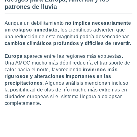
 seleccionar
patrones de lluvia
o.
calización
precisa e
Aunque un debilitamiento
no implica necesariamente
ión mediante
un colapso inmediato
, los científicos advierten que
una reducción de esta magnitud podría desencadenar
, publicidad
cambios climáticos profundos y difíciles de revertir.
dos,
Europa
aparece entre las regiones más expuestas.
 publicidad
,
Una AMOC mucho más débil reduciría el transporte de
ón de
calor hacia el norte, favoreciendo
inviernos más
 desarrollo
rigurosos y alteraciones importantes en las
s.
precipitaciones
. Algunos análisis mencionan incluso
tros 1199
la posibilidad de olas de frío mucho más extremas en
ios
ciudades europeas si el sistema llegara a colapsar
completamente.