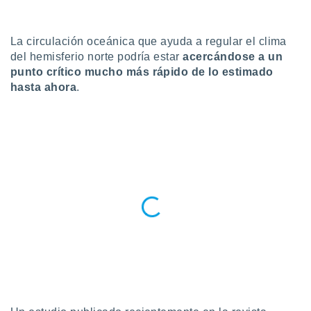
do en
 mismo.
La circulación oceánica que ayuda a regular el clima
sultar más
del hemisferio norte podría estar
acercándose a un
 en nuestra
 Cookies
y
punto crítico mucho más rápido de lo estimado
ualquier
hasta ahora
.
ento
 botón
ación de
kies
 disponible
e nuestra
.
IVAMENTE,
as
 a cookies
 no aceptar
ón de