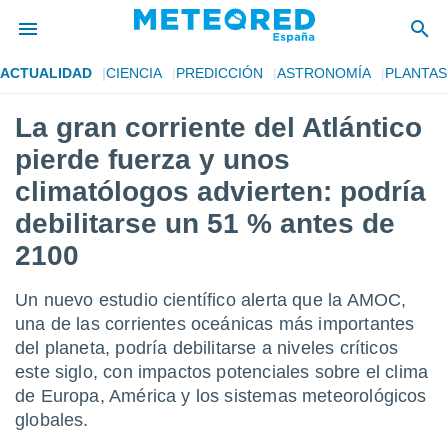
ACTUALIDAD
CIENCIA
PREDICCIÓN
ASTRONOMÍA
PLANTAS
privacidad
La gran corriente del Atlántico
o de
tiempo.com)
pierde fuerza y unos
borado por
es para
climatólogos advierten: podría
ue la
debilitarse un 51 % antes de
 que se
e calidad.
2100
eder a este
ediante las
opciones:
Un nuevo estudio científico alerta que la AMOC,
una de las corrientes oceánicas más importantes
ookies y
del planeta, podría debilitarse a niveles críticos
e forma
este siglo, con impactos potenciales sobre el clima
de Europa, América y los sistemas meteorológicos
d digital
ada, basada
globales.
mación