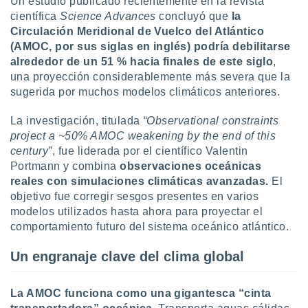
Un estudio publicado recientemente en la revista
uedes
científica
Science Advances
concluyó que
la
uestro sitio
.com. En
Circulación Meridional de Vuelco del Atlántico
te
(AMOC, por sus siglas en inglés) podría debilitarse
 de que
alrededor de un 51 % hacia finales de este siglo
,
talarán
una proyección considerablemente más severa que la
e sean
sugerida por muchos modelos climáticos anteriores.
para
a
La investigación, titulada
“Observational constraints
por el sitio
o se
project a ~50% AMOC weakening by the end of this
cookies para
century”
, fue liderada por el científico Valentin
Portmann y combina
observaciones oceánicas
nto ni para
reales con simulaciones climáticas avanzadas.
El
licidad o
objetivo fue corregir sesgos presentes en varios
modelos utilizados hasta ahora para proyectar el
ado, aunque
sualizar
comportamiento futuro del sistema oceánico atlántico.
general no
ada. Puedes
Un engranaje clave del clima global
 instalación
y acceder a
io web a
La AMOC funciona como una gigantesca “cinta
ste abono