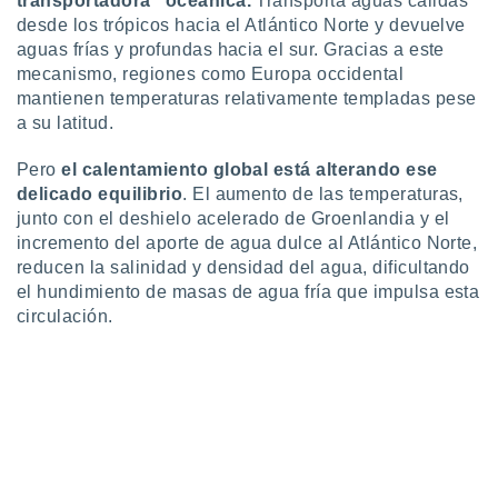
transportadora” oceánica.
Transporta aguas cálidas
 botón
desde los trópicos hacia el Atlántico Norte y devuelve
.
aguas frías y profundas hacia el sur. Gracias a este
mecanismo, regiones como Europa occidental
nto,
mantienen temperaturas relativamente templadas pese
a su latitud.
cios
kies,
Pero
el calentamiento global está alterando ese
ores únicos
delicado equilibrio
. El aumento de las temperaturas,
as similares
junto con el deshielo acelerado de Groenlandia y el
nar,
rocesar
incremento del aporte de agua dulce al Atlántico Norte,
onales como
reducen la salinidad y densidad del agua, dificultando
 este sitio
el hundimiento de masas de agua fría que impulsa esta
recciones IP
circulación.
ficadores de
 posible
s
 traten tus
nales en
 interés
go a lo que
nerte. Para
retirar su