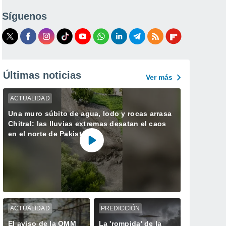
Síguenos
Últimas noticias
Ver más
ACTUALIDAD
Una muro súbito de agua, lodo y rocas arrasa
Chitral: las lluvias extremas desatan el caos
en el norte de Pakistán
ACTUALIDAD
PREDICCIÓN
El aviso de la OMM
La 'rompida' de la