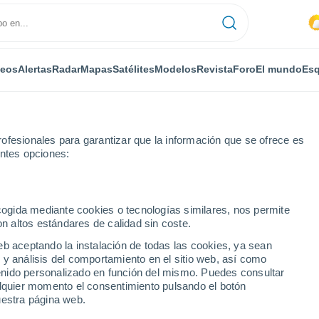
deos
Alertas
Radar
Mapas
Satélites
Modelos
Revista
Foro
El mundo
Esq
RONOMÍA
PLANTAS
OCIO
REVISTA
ofesionales para garantizar que la información que se ofrece es
entes opciones:
ecogida mediante cookies o tecnologías similares, nos permite
on altos estándares de calidad sin coste.
 propia ciudad reconocida legalmente en el estado de Texas: así es St
eb aceptando la instalación de todas las cookies, ya sean
 y análisis del comportamiento en el sitio web, así como
ntenido personalizado en función del mismo. Puedes consultar
 propia ciudad
alquier momento el consentimiento pulsando el botón
uestra página web.
 en el estado de Texas: