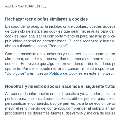
así es Starbase
ALTERNATIVAMENTE,
El magnate Elon Musk lo hizo de nuev
Rechazar tecnologías similares a cookies
sea reconocida como una ciudad del e
En caso de no aceptar la instalación de cookies, puedes acced
de que solo se instalarán cookies que sean necesarias para garan
autoridades y normativas.
cookies para analizar el comportamiento ni para mostrar publici
publicidad general no personalizada. Puedes rechazar la instala
abono pulsando el botón "Rechazar".
Con su consentimiento, nosotros y
nuestros socios
usamos cooki
almacenar, acceder y procesar datos personales como su visita e
cookies. Es posible que algunos proveedores traten tus datos pe
oponerte. Para ello, puede retirar su consentimiento u oponerse
"Configurar"
o en nuestra
Política de Cookies
en este sitio web.
Nosotros y nuestros socios hacemos el siguiente trata
Almacenar la información en un dispositivo y/o acceder a ella, 
perfiles para publicidad personalizada, utilizar perfiles para sele
personalizar el contenido, uso de perfiles para la selección de c
medir el rendimiento del contenido, comprender al público a tra
procedentes de diferentes fuentes, desarrollo y mejora de los se