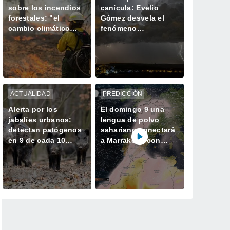
sobre los incendios
canícula: Evelio
forestales: "el
Gómez desvela el
cambio climático
fenómeno
aumenta el riesgo,
meteorológico que
pero no es el único
marca el declive del
culpable
verano
ACTUALIDAD
PREDICCIÓN
Alerta por los
El domingo 9 una
jabalíes urbanos:
lengua de polvo
detectan patógenos
sahariano conectará
en 9 de cada 10
a Marrakesh con
ejemplares de la
Madrid y llegará
Costa del Sol
hasta Ámsterdam