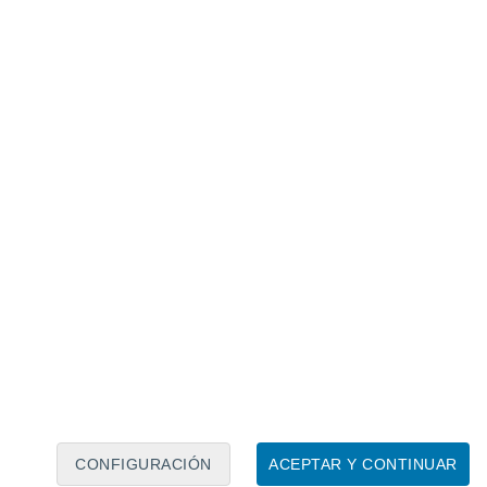
naves estelares SN15 y SN16. Crédito: Lars Plougmann
yoría: 212 votos a favor y apenas 6 en
s,
más de tres quintos eran empleados
viendas —menos de una docena— no están
n la empresa.
evo municipio? En la elección resultó
ente, es vicepresidente de SpaceX.
arbase, en una votación donde todos los
municipales— fueron ocupados por
ierno local arranca como una extensión más
m/GjJ1MLHTz6
CONFIGURACIÓN
ACEPTAR Y CONTINUAR