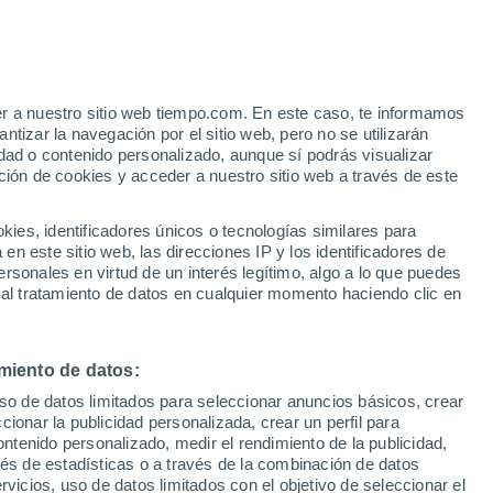
o. Hace unos días consiguió que Starbase
stado de Texas, con sus propias
er a nuestro sitio web tiempo.com. En este caso, te informamos
tizar la navegación por el sitio web, pero no se utilizarán
dad o contenido personalizado, aunque sí podrás visualizar
ción de cookies y acceder a nuestro sitio web a través de este
es, identificadores únicos o tecnologías similares para
n este sitio web, las direcciones IP y los identificadores de
rsonales en virtud de un interés legítimo, algo a lo que puedes
 al tratamiento de datos en cualquier momento haciendo clic en
miento de datos:
uso de datos limitados para seleccionar anuncios básicos, crear
ccionar la publicidad personalizada, crear un perfil para
ontenido personalizado, medir el rendimiento de la publicidad,
vés de estadísticas o a través de la combinación de datos
rvicios, uso de datos limitados con el objetivo de seleccionar el