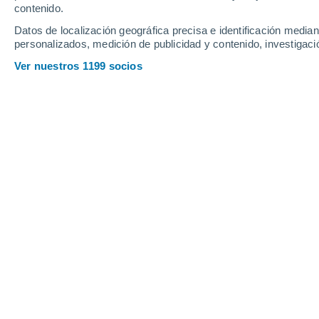
contenido.
Datos de localización geográfica precisa e identificación mediant
personalizados, medición de publicidad y contenido, investigació
Ver nuestros 1199 socios
El letrero de la Base Estelar junto a la Carretera Estatal
24 y 20. Crédito imagen: Jenny Hautmann para Superclus
Mariela de Diego
09/05/2
Meteored Argentina
Mientras algunos hombres sueñan con
acaba de fundar su propia ciudad.
S
semana pasado, es una ciudad oficial
El magnate celebró la noticia en su re