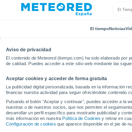
El tiempo
Noticias
Ví
TODAS
ACTUALIDAD
CIENCIA
PREDICCIÓN
AST
Aviso de privacidad
El contenido de Meteored (tiempo.com) ha sido elaborado por pr
de calidad. Puedes acceder a este sitio web mediante las sigui
Aceptar cookies y acceder de forma gratuita
La publicidad digital personalizada, basada en la información r
financiar nuestra actividad para seguir ofreciéndote contenido c
Inicio
Noticias
Actualidad
Elon Musk ya tiene su
Pulsando el botón "Aceptar y continuar", puedes acceder a la w
nuestras o de nuestros socios, que nos permiten el seguimiento
desarrollar un perfil específico para mostrarte publicidad y co
Elon Musk ya tiene su
más información en nuestra
Política de Cookies
y retirar en cu
Configuración de cookies
que aparece disponible en el pie de n
reconocida legalmente