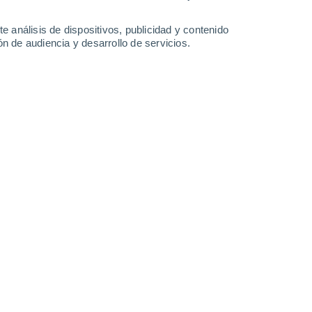
e análisis de dispositivos, publicidad y contenido
n de audiencia y desarrollo de servicios.
 4 de Texas, junto con el Impulsor 4 y las Naves Estelares SN15,
ter.
025 19:00
7 min
 tener una calle con su nombre,
Elon Musk
e llama Starbase, y, desde el fin de
mente reconocida por el estado de Texas.
d social X: “¡Starbase, Texas es ahora una