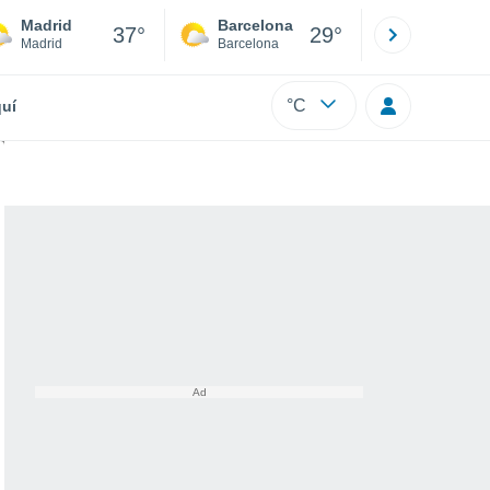
Madrid
Barcelona
Sevilla
37°
29°
Madrid
Barcelona
Sevilla
°C
uí
arbase