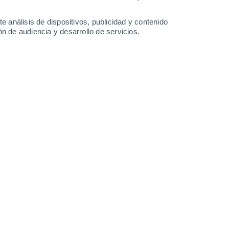
e análisis de dispositivos, publicidad y contenido
n de audiencia y desarrollo de servicios.
spaña): alcanza una altura de 3.715 m sobre el nivel del mar.
29/01/2025 11:50
11 min
ité Científico de Evaluación y Seguimiento
s
del PEVOLCA
(Plan Especial de
ncias por riesgo volcánico en la
lificaron de «anómala» la actividad del