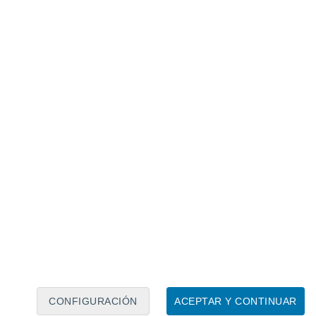
Canarias y en el entorno del
es más recientes se produjeron en las
r en el oeste de la isla de La Palma, en
Tajogaite), y frente a la costa de El Hierro
e encuentra el Teide, hay que
ontrar una erupción. Otras
rno del Teide en tiempos históricos
volcán Chinyero, situado en uno de los
CONFIGURACIÓN
ACEPTAR Y CONTINUAR
erupción en la zona. Otras erupciones