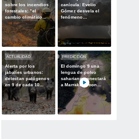
sobre los incendios
canícula: Evelio
forestales: "el
Gómez desvela el
cambio climático
fenómeno
aumenta el riesgo,
meteorológico que
pero no es el único
marca el declive del
culpable
verano
ACTUALIDAD
PREDICCIÓN
Alerta por los
El domingo 9 una
jabalíes urbanos:
lengua de polvo
detectan patógenos
sahariano conectará
en 9 de cada 10
a Marrakesh con
ejemplares de la
Madrid y llegará
Costa del Sol
hasta Ámsterdam