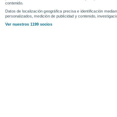
contenido.
Datos de localización geográfica precisa e identificación mediant
personalizados, medición de publicidad y contenido, investigació
Ver nuestros 1199 socios
El imponente volcán Teide, cerca de las Islas Canarias (E
Lorenzo Pasqualini
Meteored Italia
El 23 de enero,
los expertos
del Com
de Fenómenos Volcánicos en Canaria
Protección Civil y Atención de Emerge
Comunidad Autónoma de Canarias)
ca