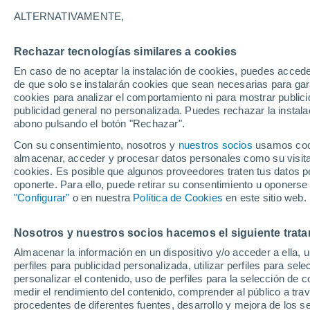
hay riesgo de erupció
ALTERNATIVAMENTE,
El volcán Teide, situado en la isla de
Rechazar tecnologías similares a cookies
desde 2016 un comportamiento consid
En caso de no aceptar la instalación de cookies, puedes acced
de que solo se instalarán cookies que sean necesarias para garan
unido a una serie de pequeños terrem
cookies para analizar el comportamiento ni para mostrar publici
la población.
publicidad general no personalizada. Puedes rechazar la instala
abono pulsando el botón "Rechazar".
Con su consentimiento, nosotros y
nuestros socios
usamos cooki
almacenar, acceder y procesar datos personales como su visita e
cookies. Es posible que algunos proveedores traten tus datos pe
oponerte. Para ello, puede retirar su consentimiento u oponerse
"Configurar"
o en nuestra
Política de Cookies
en este sitio web.
Nosotros y nuestros socios hacemos el siguiente trata
Almacenar la información en un dispositivo y/o acceder a ella, 
perfiles para publicidad personalizada, utilizar perfiles para sele
personalizar el contenido, uso de perfiles para la selección de c
medir el rendimiento del contenido, comprender al público a tra
procedentes de diferentes fuentes, desarrollo y mejora de los se