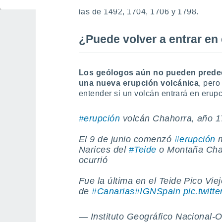
volcánicas ocurridas en los últimos s
las de 1492, 1704, 1706 y 1798.
¿Puede volver a entrar en 
Los geólogos aún no pueden predec
una nueva erupción volcánica
, per
entender si un volcán entrará en erupci
#erupción
volcán Chahorra, año 
El 9 de junio comenzó
#erupción
m
Narices del
#Teide
o Montaña Chah
ocurrió
Fue la última en el Teide Pico Vie
de
#Canarias
#IGNSpain
pic.twit
— Instituto Geográfico Nacional