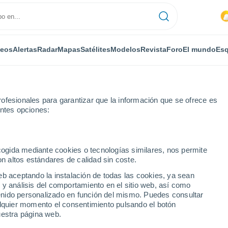
deos
Alertas
Radar
Mapas
Satélites
Modelos
Revista
Foro
El mundo
Esq
RONOMÍA
PLANTAS
OCIO
REVISTA
ofesionales para garantizar que la información que se ofrece es
entes opciones:
ecogida mediante cookies o tecnologías similares, nos permite
on altos estándares de calidad sin coste.
tividad anómala en el Teide. El geólogo Lorenzo Pasqualini explica si
eb aceptando la instalación de todas las cookies, ya sean
 y análisis del comportamiento en el sitio web, así como
ntenido personalizado en función del mismo. Puedes consultar
tividad anómala en el
alquier momento el consentimiento pulsando el botón
uestra página web.
nzo Pasqualini explica si