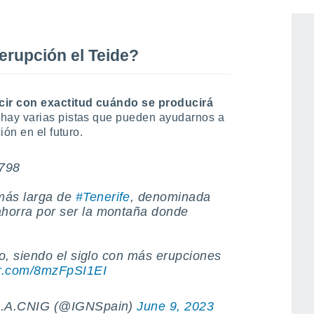
iglos, de las que tenemos constancia, son
erupción el Teide?
ir con exactitud cuándo se producirá
o hay varias pistas que pueden ayudarnos a
ón en el futuro.
1798
ás larga de
#Tenerife
, denominada
orra por ser la montaña donde
jo, siendo el siglo con más erupciones
ter.com/8mzFpSI1EI
-O.A.CNIG (@IGNSpain)
June 9, 2023