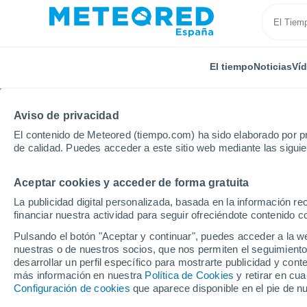
El tiempo
Noticias
Ví
TODAS
ACTUALIDAD
CIENCIA
PREDICCIÓN
AST
Aviso de privacidad
El contenido de Meteored (tiempo.com) ha sido elaborado por pr
de calidad. Puedes acceder a este sitio web mediante las sigui
Aceptar cookies y acceder de forma gratuita
La publicidad digital personalizada, basada en la información r
financiar nuestra actividad para seguir ofreciéndote contenido c
Inicio
Noticias
Actualidad
El PEVOLCA detecta ac
Pulsando el botón "Aceptar y continuar", puedes acceder a la w
nuestras o de nuestros socios, que nos permiten el seguimiento
desarrollar un perfil específico para mostrarte publicidad y co
El PEVOLCA detecta ac
más información en nuestra
Política de Cookies
y retirar en cu
Configuración de cookies
que aparece disponible en el pie de n
Teide. El geólogo Lore