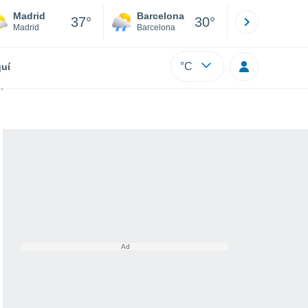
Madrid
Barcelona
Sevilla
37°
30°
Madrid
Barcelona
Sevilla
°C
uí
 hay riesgo de erupción