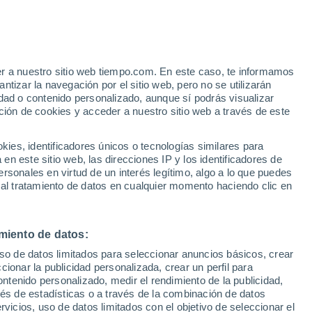
n
 Tenerife, en Canarias, viene mostrando
erado anómalo por los expertos. Esto,
er a nuestro sitio web tiempo.com. En este caso, te informamos
tizar la navegación por el sitio web, pero no se utilizarán
otos, está generando incertidumbre entre
dad o contenido personalizado, aunque sí podrás visualizar
ción de cookies y acceder a nuestro sitio web a través de este
es, identificadores únicos o tecnologías similares para
n este sitio web, las direcciones IP y los identificadores de
rsonales en virtud de un interés legítimo, algo a lo que puedes
 al tratamiento de datos en cualquier momento haciendo clic en
miento de datos:
uso de datos limitados para seleccionar anuncios básicos, crear
ccionar la publicidad personalizada, crear un perfil para
ontenido personalizado, medir el rendimiento de la publicidad,
vés de estadísticas o a través de la combinación de datos
rvicios, uso de datos limitados con el objetivo de seleccionar el