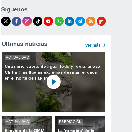
Síguenos
Últimas noticias
Ver más
ACTUALIDAD
Una muro súbito de agua, lodo y rocas arrasa
Chitral: las lluvias extremas desatan el caos
en el norte de Pakistán
ACTUALIDAD
PREDICCIÓN
El aviso de la OMM
La 'rompida' de la