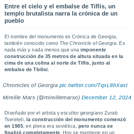
 botón
Entre el cielo y el embalse de Tiflis, un
.
templo brutalista narra la crónica de un
pueblo
nto,
cios
El nombre del monumento es Crónica de Georgia,
kies,
también conocido como
The Chronicle of Georgia
. Es
ores únicos
nada más y nada menos que una
imponente
as similares
construcción de 35 metros de altura situada en la
nar,
cima de una colina al norte de Tiflis, junto al
rocesar
embalse de Tbilisi
.
onales como
 este sitio
recciones IP
Chronicles of Georgia
pic.twitter.com/TqxL8hXast
ficadores de
 posible
Mireille Mars (@mireillemarso)
December 12, 2024
s
 traten tus
nales en
Diseñado por el artista y escultor georgiano Zurab
 interés
Tsereteli,
la construcción del monumento comenzó
go a lo que
en 1985
, en plena era soviética,
pero nunca se
nerte. Para
finalizó completamente
. Hoy se mantiene en un
retirar su