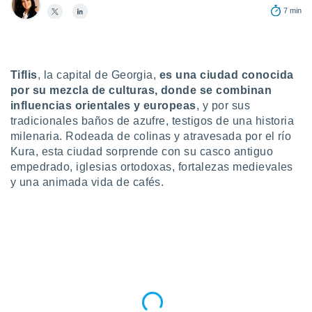
7 min
do en
 mismo.
sultar más
 en nuestra
 Cookies
y
Tiflis
, la capital de Georgia,
es una
ciudad conocida
ualquier
por su mezcla de culturas, donde se combinan
influencias orientales y europeas
, y por sus
ento
tradicionales baños de azufre, testigos de una historia
 botón
milenaria. Rodeada de colinas y atravesada por el río
ación de
kies
Kura, esta ciudad sorprende con su casco antiguo
 disponible
empedrado, iglesias ortodoxas, fortalezas medievales
e nuestra
y una animada vida de cafés.
.
IVAMENTE,
as
 a cookies
 no aceptar
ón de