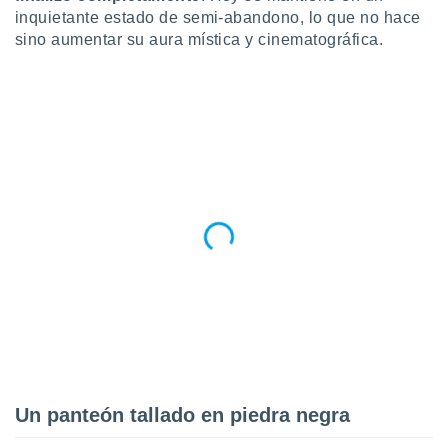
ento u
inquietante estado de semi-abandono, lo que no hace
sino aumentar su aura mística y cinematográfica.
 de datos
er momento
ic en
o en
 Cookies
en
eb.
y
socios
el
to de
la
 en un
 y/o acceder
 de datos
ara
Un panteón tallado en piedra negra
 anuncios
ar perfiles