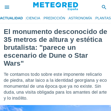
ACTUALIDAD
CIENCIA
PREDICCIÓN
ASTRONOMÍA
PLANTAS
privacidad
El monumento desconocido de
o de
tiempo.com)
35 metros de altura y estética
borado por
es para
brutalista: "parece un
ue la
escenario de Dune o Star
 que se
e calidad.
Wars"
eder a este
ediante las
opciones:
Te contamos todo sobre este imponente relicario
de piedra, altar laico a la identidad georgiana y eco
ookies y
monumental de una época que ya no existe. Sin
e forma
duda, una visita obligada para los amantes del arte
y lo insólito.
d digital
ada, basada
mación