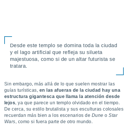
uedes
uestro sitio
.com. En
te
 de que
talarán
e sean
para
Desde este templo se domina toda la ciudad
a
por el sitio
y el lago artificial que refleja su silueta
o se
majestuosa, como si de un altar futurista se
cookies para
tratara.
nto ni para
licidad o
Sin embargo, más allá de lo que suelen mostrar las
ado, aunque
guías turísticas,
en las afueras de la ciudad hay una
sualizar
estructura gigantesca que llama la atención desde
general no
lejos
, ya que parece un templo olvidado en el tiempo.
ada. Puedes
De cerca, su estilo brutalista y sus esculturas colosales
 instalación
recuerdan más bien a los escenarios de
Dune
o
Star
y acceder a
io web a
Wars
, como si fuera parte de otro mundo.
ste abono