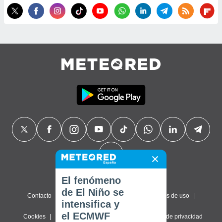
El fenómeno
de El Niño se
Contacto
Sobre nosotros
FAQ
Términos de uso
intensifica y
el ECMWF
Cookies
Política de privacidad
Configuración de privacidad