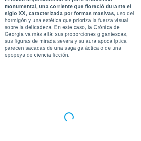
 seleccionar
monumental, una corriente que floreció durante el
o.
siglo XX, caracterizada por formas masivas,
uso del
calización
hormigón y una estética que prioriza la fuerza visual
precisa e
sobre la delicadeza. En este caso, la Crónica de
ión mediante
Georgia va más allá: sus proporciones gigantescas,
, publicidad
sus figuras de mirada severa y su aura apocalíptica
parecen sacadas de una saga galáctica o de una
dos,
epopeya de ciencia ficción.
 publicidad
,
ón de
 desarrollo
s.
tros 1199
ios