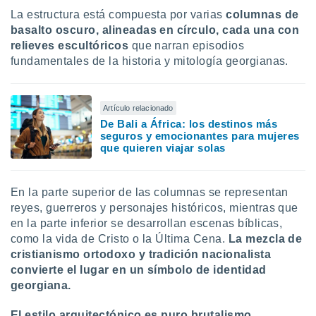
idad
La estructura está compuesta por varias
columnas de
a, utilizar
basalto oscuro, alineadas en círculo, cada una con
a
relieves escultóricos
que narran episodios
 la
fundamentales de la historia y mitología georgianas.
da, crear un
personalizar
o, uso de
Artículo relacionado
a la
De Bali a África: los destinos más
e contenido
seguros y emocionantes para mujeres
do, medir el
que quieren viajar solas
 de la
medir el
 del
En la parte superior de las columnas se representan
 comprender
reyes, guerreros y personajes históricos, mientras que
 través de
en la parte inferior se desarrollan escenas bíblicas,
s o a través
nación de
como la vida de Cristo o la Última Cena.
La mezcla de
edentes de
cristianismo ortodoxo y tradición nacionalista
fuentes,
convierte el lugar en un símbolo de identidad
y mejora de
georgiana.
os, uso de
ados con el
El estilo arquitectónico es puro
brutalismo