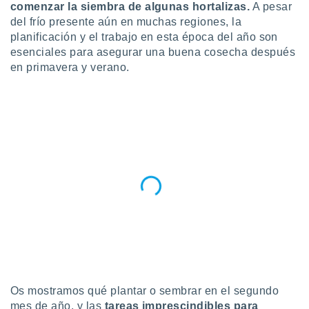
comenzar la siembra de algunas hortalizas.
A pesar
do en
del frío presente aún en muchas regiones, la
 mismo.
planificación y el trabajo en esta época del año son
sultar más
esenciales para asegurar una buena cosecha después
 en nuestra
en primavera y verano.
 Cookies
y
ualquier
ento
 botón
ación de
kies
 disponible
e nuestra
.
IVAMENTE,
as
 a cookies
 no aceptar
Os mostramos qué plantar o sembrar en el segundo
ón de
mes de año, y las
tareas imprescindibles para