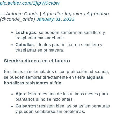
pic.twitter.com/ZjtpW0cvbw
idad
a, utilizar
a
— Antonio Conde | Agricultor Ingeniero Agrónomo
 la
(@conde_onde)
January 31, 2023
da, crear un
Lechugas
:
se pueden sembrar en semillero y
personalizar
o, uso de
trasplantar más adelante.
a la
Cebollas:
ideales para iniciar en semillero y
e contenido
trasplantar en primavera.
do, medir el
 de la
Siembra directa en el huerto
medir el
 del
En climas más templados o con protección adecuada,
 comprender
 través de
se pueden sembrar directamente en tierra
algunas
s o a través
hortalizas resistentes al frío.
nación de
edentes de
Ajos:
febrero es uno de los últimos meses para
fuentes,
plantarlos si no se hizo antes.
y mejora de
Guisantes:
resisten bien las bajas temperaturas
os, uso de
y pueden sembrarse sin problemas.
ados con el