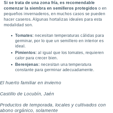
Si se trata de una zona fría, es recomendable
ento u
comenzar la siembra en semilleros protegidos
o en
 de datos
pequeños invernaderos, en muchos casos se pueden
er momento
hacer caseros. Algunas hortalizas ideales para esta
ic en
modalidad son.
o en
Tomates
:
necesitan temperaturas cálidas para
 Cookies
en
germinar, por lo que un semillero en interior es
eb.
ideal.
y
Pimientos:
al igual que los tomates, requieren
socios
calor para crecer bien.
el
Berenjenas
:
necesitan una temperatura
constante para germinar adecuadamente.
to de
El huerto familiar en invierno ️
la
 en un
 y/o acceder
Castillo de Locubín, Jaén
 de datos
ara
Productos de temporada, locales y cultivados con
 anuncios
abono orgánico, solamente
ar perfiles