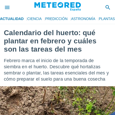
ACTUALIDAD
CIENCIA
PREDICCIÓN
ASTRONOMÍA
PLANTAS
privacidad
Calendario del huerto: qué
o de
tiempo.com)
plantar en febrero y cuáles
borado por
es para
son las tareas del mes
ue la
 que se
Febrero marca el inicio de la temporada de
e calidad.
eder a este
siembra en el huerto. Descubre qué hortalizas
ediante las
sembrar o plantar, las tareas esenciales del mes y
opciones:
cómo preparar el suelo para una buena cosecha
ookies y
e forma
d digital
ada, basada
mación