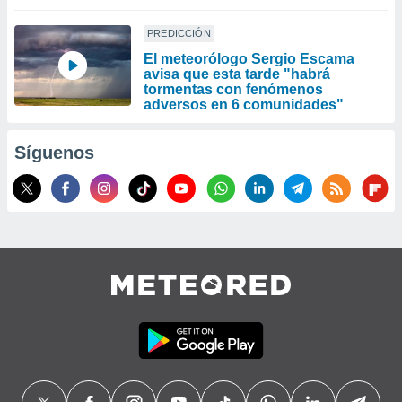
PREDICCIÓN
El meteorólogo Sergio Escama
avisa que esta tarde "habrá
tormentas con fenómenos
adversos en 6 comunidades"
Síguenos