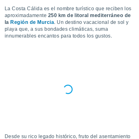
do en
La Costa Cálida es el nombre turístico que reciben los
 mismo.
aproximadamente
250 km de litoral mediterráneo de
sultar más
la
Región de Murcia
. Un destino vacacional de sol y
 en nuestra
playa que, a sus bondades climáticas, suma
 Cookies
y
innumerables encantos para todos los gustos.
ualquier
ento
 botón
ación de
kies
 disponible
e nuestra
.
IVAMENTE,
as
 a cookies
 no aceptar
ón de
Desde su rico legado histórico, fruto del asentamiento