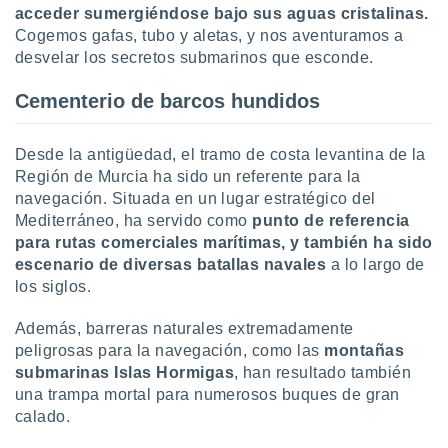
acceder sumergiéndose bajo sus aguas cristalinas.
 botón
.
Cogemos gafas, tubo y aletas, y nos aventuramos a
desvelar los secretos submarinos que esconde.
nto,
Cementerio de barcos hundidos
cios
kies,
Desde la antigüedad, el tramo de costa levantina de la
ores únicos
Región de Murcia ha sido un referente para la
as similares
nar,
navegación. Situada en un lugar estratégico del
rocesar
Mediterráneo, ha servido como
punto de referencia
onales como
para rutas comerciales marítimas, y también ha sido
 este sitio
escenario de diversas batallas navales
a lo largo de
recciones IP
los siglos.
ficadores de
 posible
Además, barreras naturales extremadamente
s
 traten tus
peligrosas para la navegación, como las
montañas
nales en
submarinas Islas Hormigas
, han resultado también
 interés
una trampa mortal para numerosos buques de gran
go a lo que
calado.
nerte. Para
retirar su