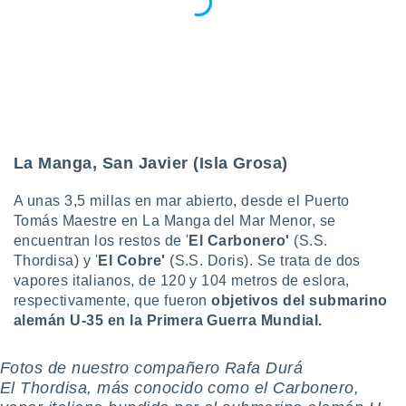
 seleccionar
o.
calización
precisa e
ión mediante
, publicidad
dos,
La Manga, San Javier (Isla Grosa)
 publicidad
,
A unas 3,5 millas en mar abierto, desde el Puerto
ón de
 desarrollo
Tomás Maestre en La Manga del Mar Menor, se
s.
encuentran los restos de '
El Carbonero'
(S.S.
Thordisa) y '
El Cobre'
(S.S. Doris). Se trata de dos
tros 1199
vapores italianos, de 120 y 104 metros de eslora,
ios
respectivamente, que fueron
objetivos del submarino
alemán U-35 en la Primera Guerra Mundial.
Fotos de nuestro compañero Rafa Durá
El Thordisa, más conocido como el Carbonero,