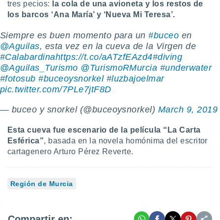
tres pecios:
la cola de una avioneta y los restos de
los barcos ‘Ana María’ y ‘Nueva Mi Teresa’.
Siempre es buen momento para un
#buceo
en
@Aguilas
, esta vez en la cueva de la Virgen de
#Calabardina
https://t.co/aATzfEAzd4
#diving
@Aguilas_Turismo
@TurismoRMurcia
#underwater
#fotosub
#buceoysnorkel
#luzbajoelmar
pic.twitter.com/7PLe7jtF8D
— buceo y snorkel (@buceoysnorkel)
March 9, 2019
Esta cueva fue escenario de la película “La Carta
Esférica”
, basada en la novela homónima del escritor
cartagenero Arturo Pérez Reverte.
Región de Murcia
Compartir en: