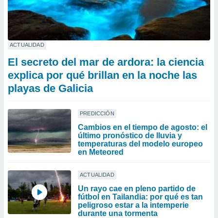
ACTUALIDAD
El secreto del mar de ardora: la ciencia
explica por qué brillan en la noche las
playas de Galicia
PREDICCIÓN
Cambios en el tiempo de agosto: el
último pronóstico de lluvia y
temperaturas del modelo europeo
en Meteored
ACTUALIDAD
Un rayo cae en pleno partido de
fútbol en Tailandia: por qué es tan
peligroso estar a la intemperie
durante una tormenta