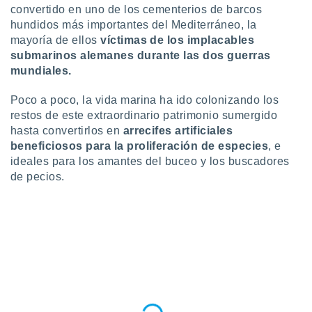
idad
convertido en uno de los cementerios de barcos
a, utilizar
hundidos más importantes del Mediterráneo, la
a
mayoría de ellos
víctimas de los implacables
 la
submarinos alemanes durante las dos guerras
mundiales.
da, crear un
personalizar
Poco a poco, la vida marina ha ido colonizando los
o, uso de
a la
restos de este extraordinario patrimonio sumergido
e contenido
hasta convertirlos en
arrecifes artificiales
do, medir el
beneficiosos para la proliferación de especies
, e
 de la
ideales para los amantes del buceo y los buscadores
medir el
de pecios.
 del
 comprender
 través de
s o a través
nación de
edentes de
fuentes,
y mejora de
os, uso de
ados con el