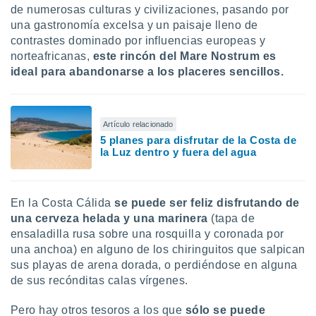
uedes
de numerosas culturas y civilizaciones, pasando por
uestro sitio
una gastronomía excelsa y un paisaje lleno de
.com. En
contrastes dominado por influencias europeas y
te
norteafricanas,
este rincón del Mare Nostrum es
 de que
talarán
ideal para abandonarse a los placeres sencillos.
e sean
para
a
por el sitio
Artículo relacionado
o se
5 planes para disfrutar de la Costa de
cookies para
la Luz dentro y fuera del agua
nto ni para
licidad o
En la Costa Cálida
se puede ser feliz disfrutando de
una cerveza helada y una marinera
(tapa de
ado, aunque
sualizar
ensaladilla rusa sobre una rosquilla y coronada por
general no
una anchoa) en alguno de los chiringuitos que salpican
ada. Puedes
sus playas de arena dorada, o perdiéndose en alguna
 instalación
de sus recónditas calas vírgenes.
y acceder a
io web a
Pero hay otros tesoros a los que
sólo se puede
ste abono