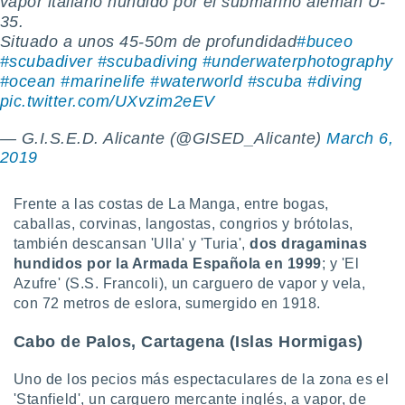
vapor italiano hundido por el submarino alemán U-
35.
Situado a unos 45-50m de profundidad
#buceo
#scubadiver
#scubadiving
#underwaterphotography
#ocean
#marinelife
#waterworld
#scuba
#diving
pic.twitter.com/UXvzim2eEV
— G.I.S.E.D. Alicante (@GISED_Alicante)
March 6,
2019
Frente a las costas de La Manga, entre bogas,
caballas, corvinas, langostas, congrios y brótolas,
también descansan 'Ulla' y 'Turia',
dos dragaminas
hundidos por la Armada Española en 1999
; y 'El
Azufre' (S.S. Francoli), un carguero de vapor y vela,
con 72 metros de eslora, sumergido en 1918.
Cabo de Palos, Cartagena (Islas Hormigas)
Uno de los pecios más espectaculares de la zona es el
'Stanfield', un carguero mercante inglés, a vapor, de