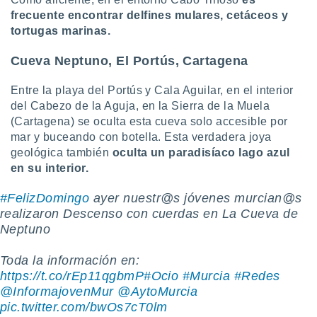
frecuente encontrar delfines mulares, cetáceos y
tortugas marinas.
Cueva Neptuno, El Portús, Cartagena
Entre la playa del Portús y Cala Aguilar, en el interior
del Cabezo de la Aguja, en la Sierra de la Muela
(Cartagena) se oculta esta cueva solo accesible por
mar y buceando con botella. Esta verdadera joya
geológica también
oculta un paradisíaco lago azul
en su interior.
#FelizDomingo
ayer nuestr@s jóvenes murcian@s
realizaron Descenso con cuerdas en La Cueva de
Neptuno ️️
Toda la información en:
https://t.co/rEp11qgbmP
#Ocio
#Murcia
#Redes
@InformajovenMur
@AytoMurcia
pic.twitter.com/bwOs7cT0lm