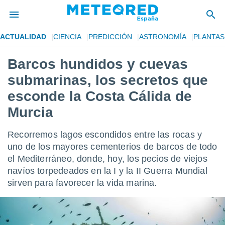
ACTUALIDAD
CIENCIA
PREDICCIÓN
ASTRONOMÍA
PLANTAS
privacidad
Barcos hundidos y cuevas
o de
tiempo.com)
submarinas, los secretos que
borado por
es para
esconde la Costa Cálida de
ue la
Murcia
 que se
e calidad.
eder a este
Recorremos lagos escondidos entre las rocas y
ediante las
uno de los mayores cementerios de barcos de todo
opciones:
el Mediterráneo, donde, hoy, los pecios de viejos
ookies y
navíos torpedeados en la I y la II Guerra Mundial
e forma
sirven para favorecer la vida marina.
d digital
ada, basada
mación