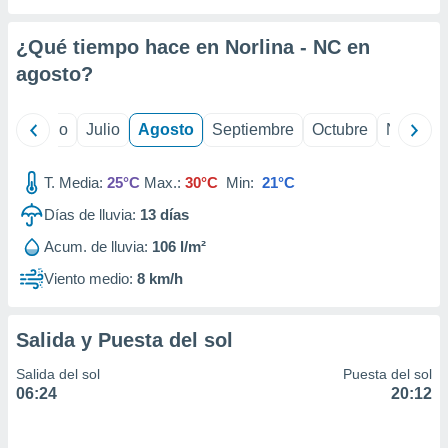
 seleccionar
o.
¿Qué tiempo hace en Norlina - NC en
calización
precisa e
agosto
?
ión mediante
, publicidad
yo
Junio
Julio
Agosto
Septiembre
Octubre
Noviemb
dos,
T. Media:
25°C
Max.:
30°C
Min:
21°C
 publicidad
,
Días de lluvia:
13
días
ón de
 desarrollo
Acum. de lluvia:
106 l/m²
s.
Viento medio:
8 km/h
tros 1199
ios
Salida y Puesta del sol
Salida del sol
Puesta del sol
06:24
20:12