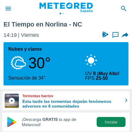
El Tiempo en Norlina - NC
privacidad
14:19
Viernes
...
o de
tiempo.com)
borado por
Nubes y claros
es para
30°
ue la
 que se
e calidad.
UV
8 ¡Muy Alto!
eder a este
Sensación de 34°
FPS
25-50
ediante las
opciones:
Tormentas fuertes
ookies y
Esta tarde las tormentas dejarán fenómenos
e forma
adversos en 6 comunidades
d digital
¡Descarga
GRATIS
la app de
Instalar
ada, basada
Meteored!
mación