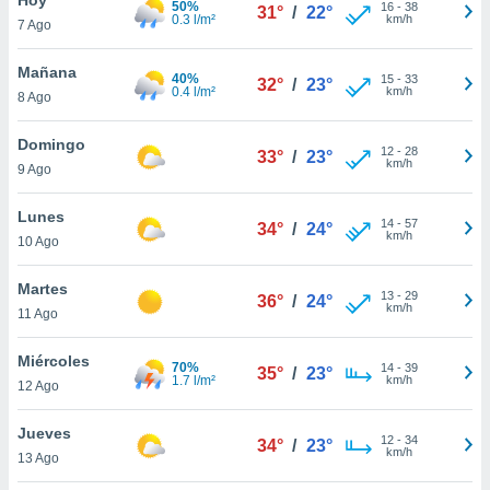
50%
16
-
38
31°
/
22°
0.3 l/m²
km/h
7 Ago
do en
 mismo.
sultar más
Mañana
40%
15
-
33
32°
/
23°
 en nuestra
0.4 l/m²
km/h
8 Ago
 Cookies
y
ualquier
Domingo
12
-
28
33°
/
23°
km/h
9 Ago
ento
 botón
ación de
Lunes
14
-
57
34°
/
24°
kies
km/h
10 Ago
 disponible
e nuestra
Martes
13
-
29
.
36°
/
24°
km/h
11 Ago
IVAMENTE,
Miércoles
70%
14
-
39
35°
/
23°
1.7 l/m²
km/h
12 Ago
as
 a cookies
Jueves
12
-
34
34°
/
23°
km/h
 no aceptar
13 Ago
ón de