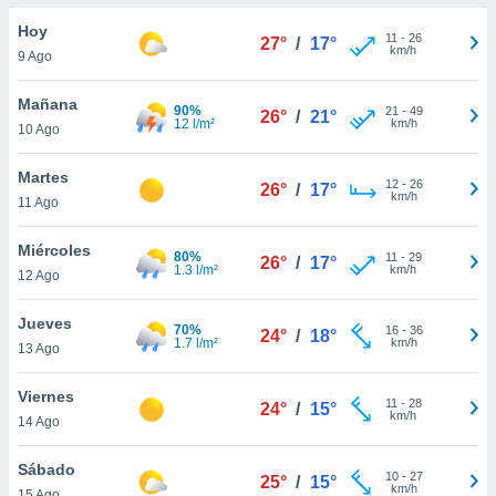
do en
Hoy
11
-
26
27°
/
17°
 mismo.
km/h
9 Ago
sultar más
 en nuestra
Mañana
90%
21
-
49
 Cookies
y
26°
/
21°
12 l/m²
km/h
10 Ago
ualquier
ento
Martes
12
-
26
26°
/
17°
 botón
km/h
11 Ago
ación de
kies
Miércoles
80%
11
-
29
 disponible
26°
/
17°
1.3 l/m²
km/h
12 Ago
e nuestra
.
Jueves
70%
16
-
36
24°
/
18°
1.7 l/m²
km/h
IVAMENTE,
13 Ago
Viernes
11
-
28
24°
/
15°
as
km/h
14 Ago
 a cookies
 no aceptar
Sábado
10
-
27
25°
/
15°
ón de
km/h
15 Ago