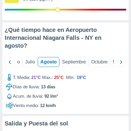
 seleccionar
o.
calización
precisa e
ión mediante
¿Qué tiempo hace en Aeropuerto
Internacional Niagara Falls - NY en
, publicidad
agosto
?
dos,
 publicidad
,
yo
Junio
Julio
Agosto
Septiembre
Octubre
Noviemb
ón de
 desarrollo
s.
T. Media:
21°C
Max.:
25°C
Min:
19°C
tros 1199
Días de lluvia:
13
días
ios
Acum. de lluvia:
92 l/m²
Viento medio:
12 km/h
Salida y Puesta del sol