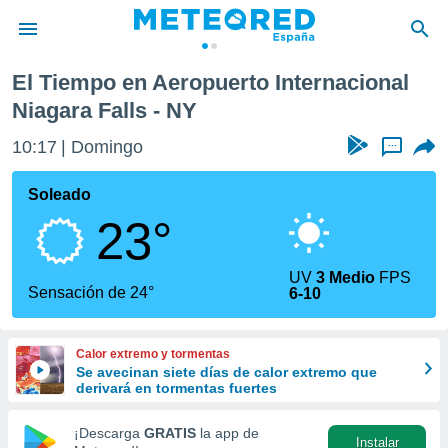
ternacional Niagara Falls
El Tiempo en Aeropuerto Internacional
privacidad
Niagara Falls - NY
o de
tiempo.com)
10:17
Domingo
...
borado por
es para
Soleado
ue la
 que se
23°
e calidad.
eder a este
ediante las
UV
3 Medio
FPS
Sensación de 24°
opciones:
6-10
ookies y
e forma
Calor extremo y tormentas
Se avecinan siete días de calor extremo que
derivará en tormentas fuertes
d digital
ada, basada
¡Descarga
GRATIS
la app de
mación
Instalar