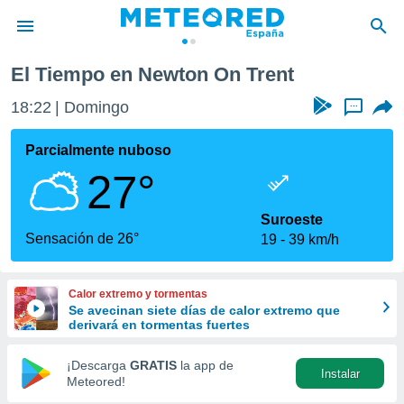
ent
El Tiempo en Newton On Trent
privacidad
18:22
Domingo
...
o de
tiempo.com)
borado por
Parcialmente nuboso
es para
27°
ue la
 que se
e calidad.
Suroeste
eder a este
Sensación de 26°
19
39 km/h
ediante las
opciones:
Calor extremo y tormentas
ookies y
Se avecinan siete días de calor extremo que
e forma
derivará en tormentas fuertes
d digital
¡Descarga
GRATIS
la app de
Instalar
ada, basada
Meteored!
mación