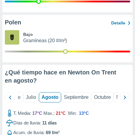
 seleccionar
o.
calización
precisa e
Polen
Detalle
ión mediante
Bajo
, publicidad
Gramíneas (20 #/m³)
dos,
 publicidad
,
ón de
¿Qué tiempo hace en Newton On Trent
 desarrollo
s.
en
agosto
?
tros 1199
ios
yo
Junio
Julio
Agosto
Septiembre
Octubre
Noviemb
T. Media:
17°C
Max.:
21°C
Min:
13°C
Días de lluvia:
11
días
Acum. de lluvia:
69 l/m²