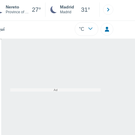
Nereto
Madrid
Barcelona
27°
31°
Province of Teramo
Madrid
Barcelona
°C
uí