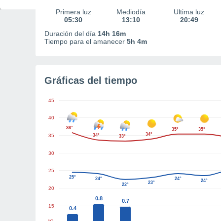
Primera luz
Mediodía
Última luz
05:30
13:10
20:49
Duración del día
14h 16m
Tiempo para el amanecer
5h 4m
Gráficas del tiempo
45
40
36°
35°
35°
34°
35
34°
33°
30
25
25°
24°
24°
24°
23°
22°
20
0.8
0.7
15
0.4