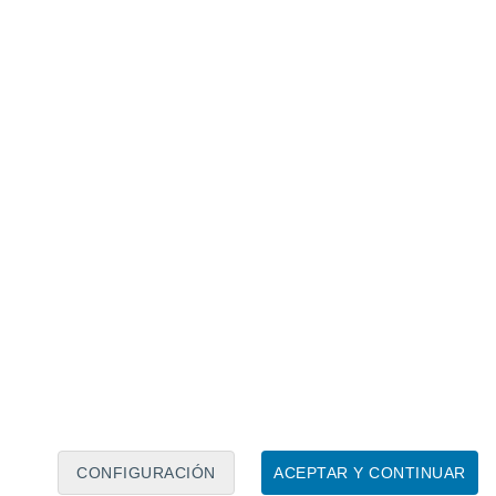
Calendario lunar
Lun
Mar
Mié
Jue
Vie
Sáb
Dom
7
8
9
10
11
12
13
14
15
16
CONFIGURACIÓN
ACEPTAR Y CONTINUAR