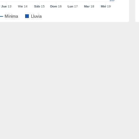
l/m²
Jue
13
Vie
14
Sáb
15
Dom
16
Lun
17
Mar
18
Mié
19
Mínima
Lluvia