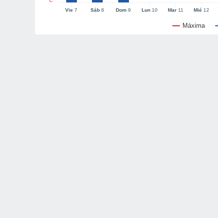
°C
Vie
7
Sáb
8
Dom
9
Lun
10
Mar
11
Mié
12
Máxima