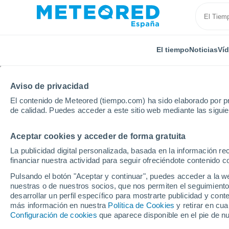
El tiempo
Noticias
Ví
Aviso de privacidad
El contenido de Meteored (tiempo.com) ha sido elaborado por pr
de calidad. Puedes acceder a este sitio web mediante las sigui
Aceptar cookies y acceder de forma gratuita
Inicio
Italia
Provincia de Teramo
Nereto
La publicidad digital personalizada, basada en la información r
financiar nuestra actividad para seguir ofreciéndote contenido c
El Tiempo en Nereto
Pulsando el botón "Aceptar y continuar", puedes acceder a la w
nuestras o de nuestros socios, que nos permiten el seguimiento
00:26
Viernes
desarrollar un perfil específico para mostrarte publicidad y co
más información en nuestra
Política de Cookies
y retirar en cu
Configuración de cookies
que aparece disponible en el pie de n
Cielo despejado