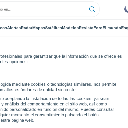
deos
Alertas
Radar
Mapas
Satélites
Modelos
Revista
Foro
El mundo
Esq
ofesionales para garantizar que la información que se ofrece es
entes opciones:
ecogida mediante cookies o tecnologías similares, nos permite
on altos estándares de calidad sin coste.
eb aceptando la instalación de todas las cookies, ya sean
 y análisis del comportamiento en el sitio web, así como
...
ntenido personalizado en función del mismo. Puedes consultar
alquier momento el consentimiento pulsando el botón
Por horas
uestra página web.
Cielos despejados en las
próximas horas