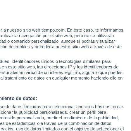
e
er a nuestro sitio web tiempo.com. En este caso, te informamos
:
35%
tizar la navegación por el sitio web, pero no se utilizarán
dad o contenido personalizado, aunque sí podrás visualizar
ción de cookies y acceder a nuestro sitio web a través de este
 de
es, identificadores únicos o tecnologías similares para
n este sitio web, las direcciones IP y los identificadores de
rsonales en virtud de un interés legítimo, algo a lo que puedes
 temperatura
Radar de lluvia
Satélites
Modelos
 al tratamiento de datos en cualquier momento haciendo clic en
miento de datos:
Lunes
Martes
Miércoles
Jueves
uso de datos limitados para seleccionar anuncios básicos, crear
10 Ago
11 Ago
12 Ago
13 Ago
ccionar la publicidad personalizada, crear un perfil para
ontenido personalizado, medir el rendimiento de la publicidad,
vés de estadísticas o a través de la combinación de datos
rvicios, uso de datos limitados con el objetivo de seleccionar el