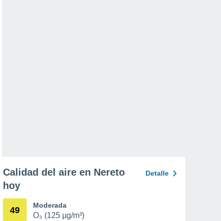
Calidad del aire en Nereto
Detalle
hoy
Moderada
49
O₃ (125 µg/m³)