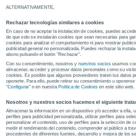
27°
ALTERNATIVAMENTE,
Rechazar tecnologías similares a cookies
Menguant
En caso de no aceptar la instalación de cookies, puedes acced
Iluminada
Sensación de 28°
de que solo se instalarán cookies que sean necesarias para garan
cookies para analizar el comportamiento ni para mostrar publici
publicidad general no personalizada. Puedes rechazar la instala
abono pulsando el botón "Rechazar".
Previsión para el eclipse
Samuel Biener avisa de posibles tormentas y
Con su consentimiento, nosotros y
nuestros socios
usamos cooki
un domo de calor en España
almacenar, acceder y procesar datos personales como su visita e
cookies. Es posible que algunos proveedores traten tus datos pe
El Tiempo 1 - 7 días
Por horas
Actualidad
Mapa de
oponerte. Para ello, puede retirar su consentimiento u oponerse
"Configurar"
o en nuestra
Política de Cookies
en este sitio web.
Nosotros y nuestros socios hacemos el siguiente trata
Mañana
Domingo
Hoy
Almacenar la información en un dispositivo y/o acceder a ella, 
8 Ago
9 Ago
7 Ago
perfiles para publicidad personalizada, utilizar perfiles para sele
personalizar el contenido, uso de perfiles para la selección de c
medir el rendimiento del contenido, comprender al público a tra
procedentes de diferentes fuentes, desarrollo y mejora de los se
70%
40%
40%