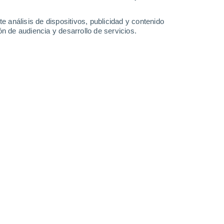
34°
/
23°
35°
/
24°
35°
/
24°
35°
/
25°
e análisis de dispositivos, publicidad y contenido
n de audiencia y desarrollo de servicios.
-
35
km/h
16
-
40
km/h
15
-
38
km/h
17
-
41
km/h
Oeste
0 Bajo
3
-
8 km/h
FPS:
no
Oeste
0 Bajo
3
-
8 km/h
FPS:
no
Oeste
0 Bajo
2
-
8 km/h
FPS:
no
Suroeste
0 Bajo
3
-
7 km/h
FPS:
no