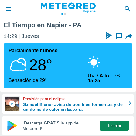
El Tiempo en Napier - PA
privacidad
14:29
Jueves
...
o de
tiempo.com)
borado por
Parcialmente nuboso
es para
28°
ue la
 que se
e calidad.
UV
7 Alto
FPS
eder a este
Sensación de 29°
15-25
ediante las
opciones:
Previsión para el eclipse
ookies y
Samuel Biener avisa de posibles tormentas y de
e forma
un domo de calor en España
d digital
¡Descarga
GRATIS
la app de
Instalar
ada, basada
Meteored!
mación