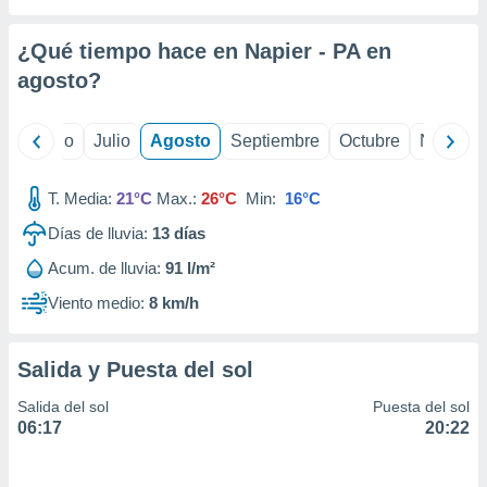
 seleccionar
o.
¿Qué tiempo hace en Napier - PA en
calización
precisa e
agosto
?
ión mediante
, publicidad
yo
Junio
Julio
Agosto
Septiembre
Octubre
Noviemb
dos,
T. Media:
21°C
Max.:
26°C
Min:
16°C
 publicidad
,
Días de lluvia:
13
días
ón de
 desarrollo
Acum. de lluvia:
91 l/m²
s.
Viento medio:
8 km/h
tros 1199
ios
Salida y Puesta del sol
Salida del sol
Puesta del sol
06:17
20:22