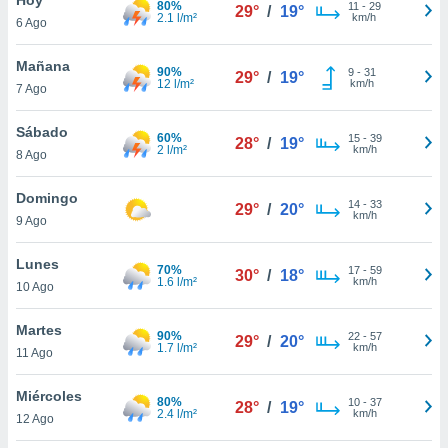
80%
11
-
29
29°
/
19°
2.1 l/m²
km/h
6 Ago
do en
 mismo.
sultar más
Mañana
90%
9
-
31
29°
/
19°
 en nuestra
12 l/m²
km/h
7 Ago
 Cookies
y
ualquier
Sábado
60%
15
-
39
28°
/
19°
2 l/m²
km/h
8 Ago
ento
 botón
ación de
Domingo
14
-
33
29°
/
20°
kies
km/h
9 Ago
 disponible
e nuestra
Lunes
70%
17
-
59
.
30°
/
18°
1.6 l/m²
km/h
10 Ago
IVAMENTE,
Martes
90%
22
-
57
29°
/
20°
1.7 l/m²
km/h
11 Ago
as
 a cookies
Miércoles
80%
10
-
37
28°
/
19°
2.4 l/m²
km/h
 no aceptar
12 Ago
ón de