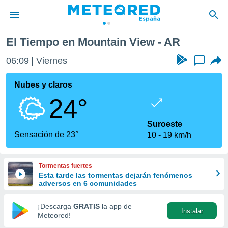
El Tiempo en Mountain View - AR
privacidad
06:09
Viernes
...
o de
tiempo.com)
borado por
Nubes y claros
es para
24°
ue la
 que se
e calidad.
Suroeste
eder a este
Sensación de 23°
10
19 km/h
ediante las
opciones:
Tormentas fuertes
ookies y
Esta tarde las tormentas dejarán fenómenos
e forma
adversos en 6 comunidades
d digital
¡Descarga
GRATIS
la app de
Instalar
ada, basada
Meteored!
mación