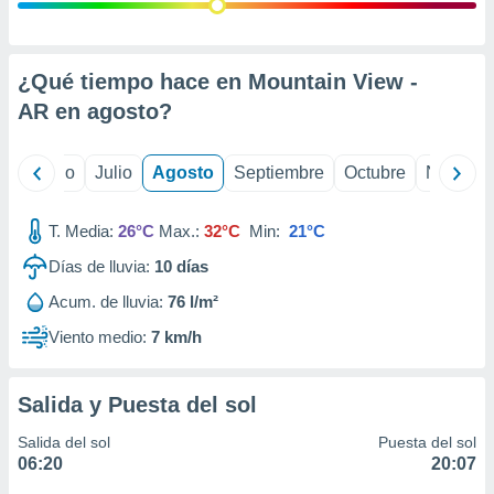
 seleccionar
o.
calización
precisa e
¿Qué tiempo hace en Mountain View -
ión mediante
AR en
agosto
?
, publicidad
yo
Junio
Julio
Agosto
Septiembre
Octubre
Noviemb
dos,
 publicidad
,
T. Media:
26°C
Max.:
32°C
Min:
21°C
ón de
Días de lluvia:
10
días
 desarrollo
s.
Acum. de lluvia:
76 l/m²
tros 1199
Viento medio:
7 km/h
ios
Salida y Puesta del sol
Salida del sol
Puesta del sol
06:20
20:07