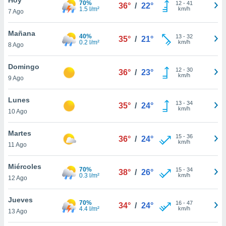
70%
12
-
41
36°
/
22°
1.5 l/m²
km/h
7 Ago
do en
 mismo.
sultar más
Mañana
40%
13
-
32
35°
/
21°
 en nuestra
0.2 l/m²
km/h
8 Ago
 Cookies
y
ualquier
Domingo
12
-
30
36°
/
23°
km/h
9 Ago
ento
 botón
ación de
Lunes
13
-
34
35°
/
24°
kies
km/h
10 Ago
 disponible
e nuestra
Martes
15
-
36
.
36°
/
24°
km/h
11 Ago
IVAMENTE,
Miércoles
70%
15
-
34
38°
/
26°
0.3 l/m²
km/h
12 Ago
as
 a cookies
Jueves
70%
16
-
47
34°
/
24°
4.4 l/m²
km/h
 no aceptar
13 Ago
ón de