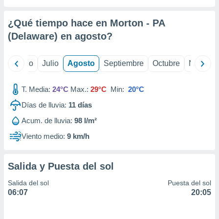
 seleccionar
o.
¿Qué tiempo hace en Morton - PA
calización
precisa e
(Delaware) en
agosto
?
ión mediante
, publicidad
yo
Junio
Julio
Agosto
Septiembre
Octubre
Noviemb
dos,
T. Media:
24°C
Max.:
29°C
Min:
20°C
 publicidad
,
Días de lluvia:
11
días
ón de
 desarrollo
Acum. de lluvia:
98 l/m²
s.
Viento medio:
9 km/h
tros 1199
ios
Salida y Puesta del sol
Salida del sol
Puesta del sol
06:07
20:05