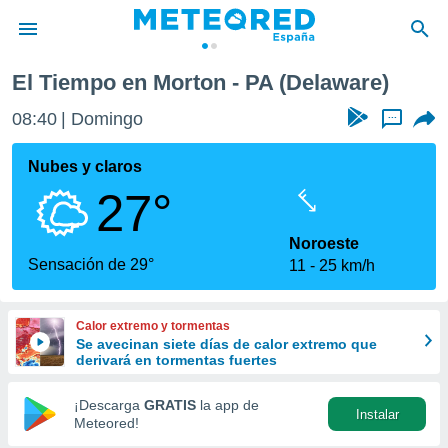
El Tiempo en Morton - PA (Delaware)
privacidad
08:40
Domingo
...
o de
tiempo.com)
borado por
Nubes y claros
es para
27°
ue la
 que se
e calidad.
Noroeste
eder a este
Sensación de 29°
11
25 km/h
ediante las
opciones:
Calor extremo y tormentas
ookies y
Se avecinan siete días de calor extremo que
e forma
derivará en tormentas fuertes
d digital
¡Descarga
GRATIS
la app de
Instalar
ada, basada
Meteored!
mación