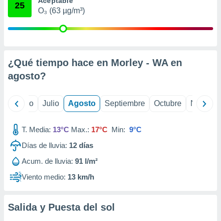
Aceptable
 seleccionar
25
o.
O₃ (63 µg/m³)
calización
precisa e
ión mediante
¿Qué tiempo hace en Morley - WA en
, publicidad
agosto
?
dos,
 publicidad
,
yo
Junio
Julio
Agosto
Septiembre
Octubre
Noviemb
ón de
 desarrollo
s.
T. Media:
13°C
Max.:
17°C
Min:
9°C
tros 1199
Días de lluvia:
12
días
ios
Acum. de lluvia:
91 l/m²
Viento medio:
13 km/h
Salida y Puesta del sol