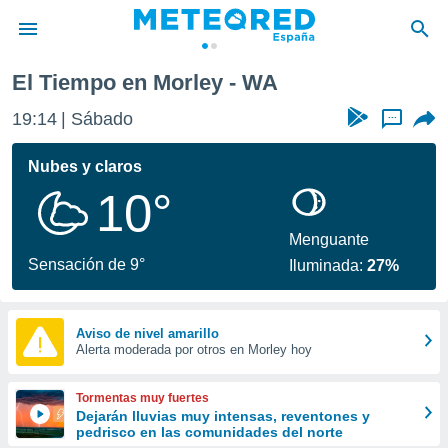
El Tiempo en Morley - WA
privacidad
19:14
Sábado
...
o de
tiempo.com)
borado por
Nubes y claros
es para
10°
ue la
 que se
e calidad.
Menguante
eder a este
Sensación de 9°
Iluminada:
27%
ediante las
opciones:
ookies y
Aviso de nivel amarillo
Alerta moderada por otros en Morley hoy
e forma
d digital
Tormentas muy fuertes
ada, basada
Dejarán lluvias muy intensas, reventones y
pedrisco en las comunidades del norte
mación