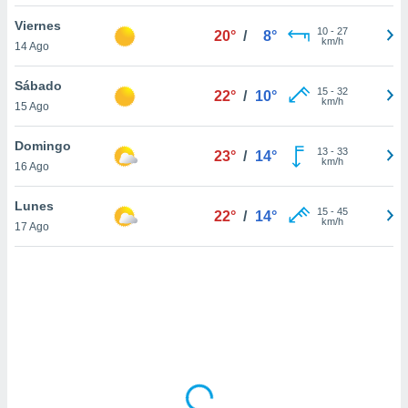
uedes
uestro sitio
Viernes
10
-
27
20°
/
8°
.com. En
km/h
14 Ago
te
 de que
Sábado
talarán
15
-
32
22°
/
10°
km/h
15 Ago
e sean
para
a
Domingo
13
-
33
23°
/
14°
por el sitio
km/h
16 Ago
o se
cookies para
Lunes
15
-
45
22°
/
14°
km/h
17 Ago
nto ni para
licidad o
ado, aunque
sualizar
general no
ada. Puedes
 instalación
y acceder a
io web a
ste abono