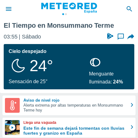
El Tiempo en Monsummano Terme
privacidad
03:55
Sábado
...
o de
tiempo.com)
borado por
Cielo despejado
es para
24°
ue la
 que se
e calidad.
Menguante
eder a este
Sensación de 25°
Iluminada:
24%
ediante las
opciones:
Aviso de nivel rojo
ookies y
Alerta extrema por altas temperaturas en Monsummano
e forma
Terme hoy
d digital
Llega una vaguada
ada, basada
Este fin de semana dejará tormentas con lluvias
fuertes y granizo en España
mación