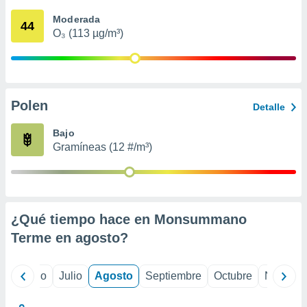
 seleccionar
o.
Moderada
44
O₃ (113 µg/m³)
calización
precisa e
ión mediante
, publicidad
Polen
Detalle
dos,
 publicidad
Bajo
,
Gramíneas (12 #/m³)
ón de
 desarrollo
s.
tros 1199
ios
¿Qué tiempo hace en Monsummano
Terme en
agosto
?
yo
Junio
Julio
Agosto
Septiembre
Octubre
Noviemb