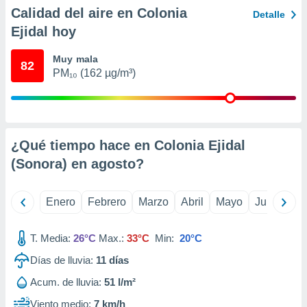
ento u
Calidad del aire en Colonia
Detalle
Ejidal hoy
 de datos
er momento
Muy mala
ic en
82
PM₁₀ (162 µg/m³)
o en
 Cookies
en
eb.
y
¿Qué tiempo hace en Colonia Ejidal
socios
(Sonora) en
agosto
?
el
to de
Enero
Febrero
Marzo
Abril
Mayo
Junio
Ju
la
 en un
T. Media:
26°C
Max.:
33°C
Min:
20°C
 y/o acceder
Días de lluvia:
11
días
 de datos
ara
Acum. de lluvia:
51 l/m²
 anuncios
ar perfiles
Viento medio:
7 km/h