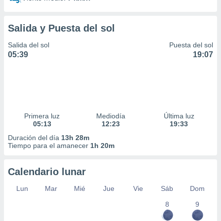
idad
a, utilizar
a
Salida y Puesta del sol
 la
Salida del sol
Puesta del sol
da, crear un
05:39
19:07
personalizar
o, uso de
a la
e contenido
do, medir el
 de la
Primera luz
Mediodía
Última luz
medir el
05:13
12:23
19:33
 del
 comprender
Duración del día
13h 28m
Tiempo para el amanecer
1h 20m
 través de
s o a través
nación de
Calendario lunar
edentes de
fuentes,
Lun
Mar
Mié
Jue
Vie
Sáb
Dom
y mejora de
os, uso de
8
9
ados con el