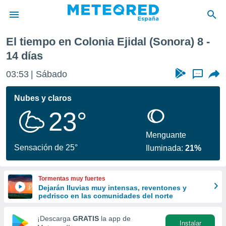
El tiempo en Colonia Ejidal (Sonora) 8 -
privacidad
14 días
o de
tiempo.com)
03:53
Sábado
...
borado por
es para
Nubes y claros
ue la
 que se
23°
e calidad.
eder a este
Menguante
ediante las
Sensación de 25°
opciones:
Iluminada:
21%
ookies y
e forma
Tormentas muy fuertes
Dejarán lluvias muy intensas, reventones y
pedrisco en las comunidades del norte
d digital
ada, basada
¡Descarga
GRATIS
la app de
mación
Instalar