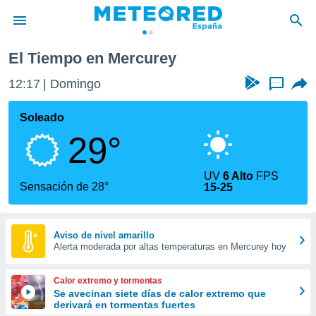
Mercurey
El Tiempo en Mercurey
privacidad
12:17
Domingo
...
o de
tiempo.com)
borado por
Soleado
es para
29°
ue la
 que se
e calidad.
UV
6 Alto
FPS
eder a este
Sensación de 28°
15-25
ediante las
opciones:
ookies y
Aviso de nivel amarillo
Alerta moderada por altas temperaturas en Mercurey hoy
e forma
d digital
Calor extremo y tormentas
ada, basada
Se avecinan siete días de calor extremo que
derivará en tormentas fuertes
mación