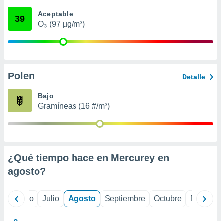
 seleccionar
o.
Aceptable
39
O₃ (97 µg/m³)
calización
precisa e
ión mediante
, publicidad
Polen
Detalle
dos,
 publicidad
Bajo
,
Gramíneas (16 #/m³)
ón de
 desarrollo
s.
tros 1199
ios
¿Qué tiempo hace en Mercurey en
agosto
?
yo
Junio
Julio
Agosto
Septiembre
Octubre
Noviemb