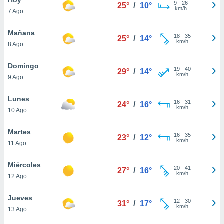
9
-
26
25°
/
10°
km/h
7 Ago
do en
 mismo.
sultar más
Mañana
18
-
35
25°
/
14°
 en nuestra
km/h
8 Ago
 Cookies
y
ualquier
Domingo
19
-
40
29°
/
14°
km/h
9 Ago
ento
 botón
ación de
Lunes
16
-
31
24°
/
16°
kies
km/h
10 Ago
 disponible
e nuestra
Martes
16
-
35
.
23°
/
12°
km/h
11 Ago
IVAMENTE,
Miércoles
20
-
41
27°
/
16°
km/h
12 Ago
as
 a cookies
Jueves
12
-
30
31°
/
17°
km/h
 no aceptar
13 Ago
ón de