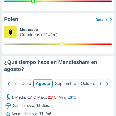
 seleccionar
o.
calización
precisa e
Polen
Detalle
ión mediante
Moderado
, publicidad
Gramíneas (27 #/m³)
dos,
 publicidad
,
ón de
¿Qué tiempo hace en Mendlesham en
 desarrollo
s.
agosto
?
tros 1199
ios
yo
Junio
Julio
Agosto
Septiembre
Octubre
Noviemb
T. Media:
17°C
Max.:
21°C
Min:
13°C
Días de lluvia:
12
días
Acum. de lluvia:
71 l/m²