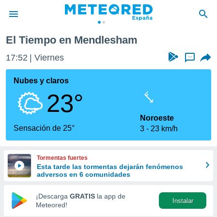
El Tiempo en Mendlesham
privacidad
17:52
Viernes
...
o de
tiempo.com)
borado por
Nubes y claros
es para
23°
ue la
 que se
e calidad.
Noroeste
eder a este
Sensación de 25°
3
23 km/h
ediante las
opciones:
Tormentas fuertes
ookies y
Esta tarde las tormentas dejarán fenómenos
e forma
adversos en 6 comunidades
d digital
¡Descarga
GRATIS
la app de
Instalar
ada, basada
Meteored!
mación