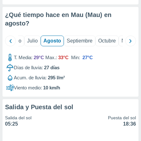
 seleccionar
o.
¿Qué tiempo hace en Mau (Mau) en
calización
precisa e
agosto
?
ión mediante
, publicidad
yo
Junio
Julio
Agosto
Septiembre
Octubre
Noviemb
dos,
T. Media:
29°C
Max.:
33°C
Min:
27°C
 publicidad
,
Días de lluvia:
27
días
ón de
 desarrollo
Acum. de lluvia:
295 l/m²
s.
Viento medio:
10 km/h
tros 1199
ios
Salida y Puesta del sol
Salida del sol
Puesta del sol
05:25
18:36