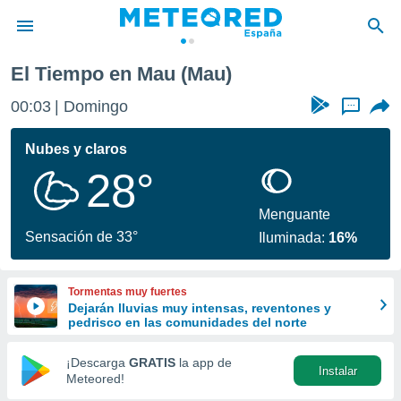
El Tiempo en Mau (Mau)
privacidad
00:03
Domingo
...
o de
tiempo.com)
borado por
Nubes y claros
es para
28°
ue la
 que se
e calidad.
Menguante
eder a este
Sensación de 33°
Iluminada:
16%
ediante las
opciones:
Tormentas muy fuertes
ookies y
Dejarán lluvias muy intensas, reventones y
e forma
pedrisco en las comunidades del norte
d digital
¡Descarga
GRATIS
la app de
Instalar
ada, basada
Meteored!
mación