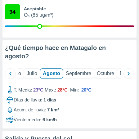
 seleccionar
o.
Aceptable
34
O₃ (85 µg/m³)
calización
precisa e
ión mediante
, publicidad
¿Qué tiempo hace en Matagalo en
dos,
agosto
?
 publicidad
,
ón de
yo
Junio
Julio
Agosto
Septiembre
Octubre
Noviemb
 desarrollo
s.
T. Media:
23°C
Max.:
28°C
Min:
20°C
tros 1199
ios
Días de lluvia:
1
días
Acum. de lluvia:
7 l/m²
Viento medio:
6 km/h
Salida y Puesta del sol