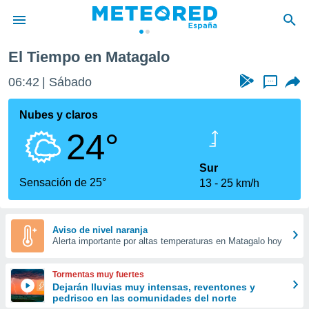
El Tiempo en Matagalo
privacidad
06:42
Sábado
...
o de
tiempo.com)
borado por
Nubes y claros
es para
24°
ue la
 que se
e calidad.
Sur
eder a este
Sensación de 25°
13
25 km/h
ediante las
opciones:
ookies y
Aviso de nivel naranja
Alerta importante por altas temperaturas en Matagalo hoy
e forma
d digital
Tormentas muy fuertes
ada, basada
Dejarán lluvias muy intensas, reventones y
pedrisco en las comunidades del norte
mación