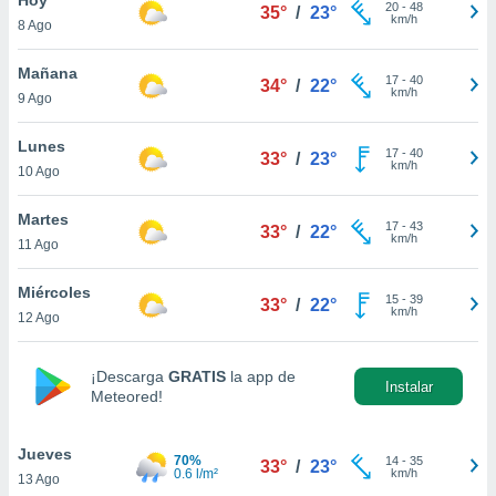
20
-
48
35°
/
23°
km/h
8 Ago
do en
 mismo.
sultar más
Mañana
17
-
40
34°
/
22°
 en nuestra
km/h
9 Ago
 Cookies
y
ualquier
Lunes
17
-
40
33°
/
23°
km/h
10 Ago
ento
 botón
ación de
Martes
17
-
43
33°
/
22°
kies
km/h
11 Ago
 disponible
e nuestra
Miércoles
15
-
39
.
33°
/
22°
km/h
12 Ago
IVAMENTE,
¡Descarga
GRATIS
la app de
Instalar
Meteored!
as
 a cookies
Jueves
 no aceptar
70%
14
-
35
33°
/
23°
0.6 l/m²
km/h
13 Ago
ón de