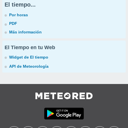
El tiempo...
Por horas
PDF
Más información
El Tiempo en tu Web
Widget de El tiempo
API de Meteorología