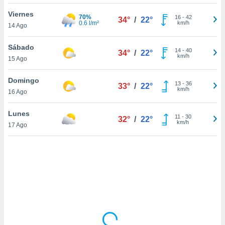
uedes
uestro sitio
Viernes
70%
16
-
42
34°
/
22°
.com. En
0.6 l/m²
km/h
14 Ago
te
 de que
Sábado
talarán
14
-
40
34°
/
22°
km/h
15 Ago
e sean
para
a
Domingo
13
-
36
33°
/
22°
por el sitio
km/h
16 Ago
o se
cookies para
Lunes
11
-
30
32°
/
22°
km/h
17 Ago
nto ni para
licidad o
ado, aunque
sualizar
general no
ada. Puedes
 instalación
y acceder a
io web a
ste abono