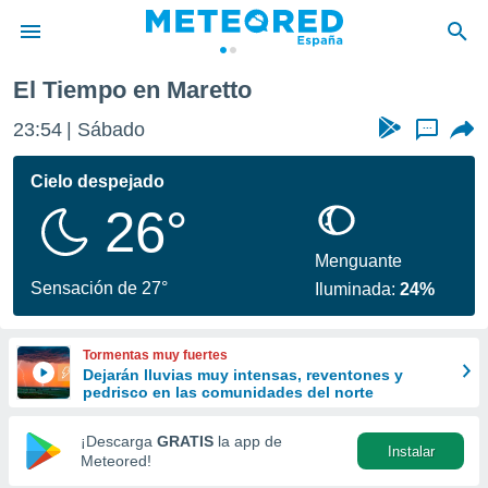
El Tiempo en Maretto
privacidad
23:54
Sábado
...
o de
tiempo.com)
borado por
Cielo despejado
es para
26°
ue la
 que se
e calidad.
Menguante
eder a este
Sensación de 27°
Iluminada:
24%
ediante las
opciones:
Tormentas muy fuertes
ookies y
Dejarán lluvias muy intensas, reventones y
e forma
pedrisco en las comunidades del norte
d digital
¡Descarga
GRATIS
la app de
Instalar
ada, basada
Meteored!
mación