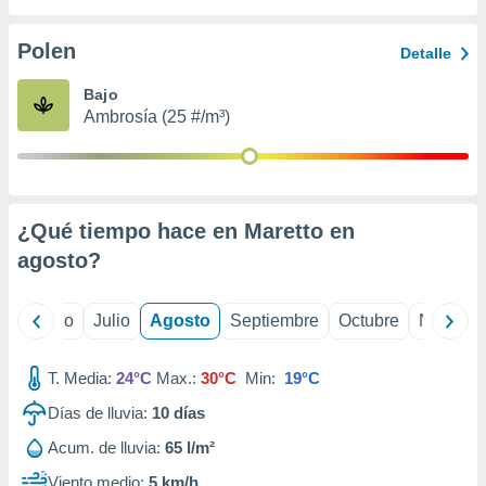
 seleccionar
o.
Polen
Detalle
calización
precisa e
Bajo
ión mediante
Ambrosía (25 #/m³)
, publicidad
dos,
 publicidad
,
¿Qué tiempo hace en Maretto en
ón de
agosto
?
 desarrollo
s.
tros 1199
yo
Junio
Julio
Agosto
Septiembre
Octubre
Noviemb
ios
T. Media:
24°C
Max.:
30°C
Min:
19°C
Días de lluvia:
10
días
Acum. de lluvia:
65 l/m²
Viento medio:
5 km/h