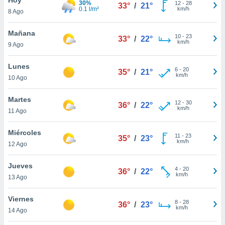
30%
12
-
28
33°
/
21°
0.1 l/m²
km/h
8 Ago
do en
 mismo.
sultar más
Mañana
10
-
23
33°
/
22°
 en nuestra
km/h
9 Ago
 Cookies
y
ualquier
Lunes
6
-
20
35°
/
21°
km/h
10 Ago
ento
 botón
ación de
Martes
12
-
30
36°
/
22°
kies
km/h
11 Ago
 disponible
e nuestra
Miércoles
11
-
23
.
35°
/
23°
km/h
12 Ago
IVAMENTE,
Jueves
4
-
20
36°
/
22°
km/h
13 Ago
as
 a cookies
Viernes
8
-
28
36°
/
23°
km/h
 no aceptar
14 Ago
ón de