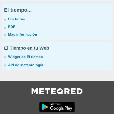
El tiempo...
Por horas
PDF
Más información
El Tiempo en tu Web
Widget de El tiempo
API de Meteorología