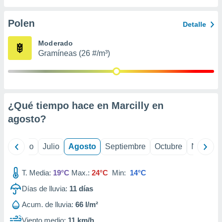
 seleccionar
o.
Polen
Detalle
calización
precisa e
Moderado
ión mediante
Gramíneas (26 #/m³)
, publicidad
dos,
 publicidad
,
¿Qué tiempo hace en Marcilly en
ón de
agosto
?
 desarrollo
s.
tros 1199
yo
Junio
Julio
Agosto
Septiembre
Octubre
Noviemb
ios
T. Media:
19°C
Max.:
24°C
Min:
14°C
Días de lluvia:
11
días
Acum. de lluvia:
66 l/m²
Viento medio:
11 km/h