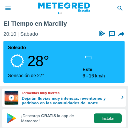
El Tiempo en Marcilly
privacidad
20:10
Sábado
...
o de
tiempo.com)
borado por
Soleado
es para
28°
ue la
 que se
e calidad.
Este
eder a este
Sensación de 27°
6
16 km/h
ediante las
opciones:
Tormentas muy fuertes
ookies y
Dejarán lluvias muy intensas, reventones y
e forma
pedrisco en las comunidades del norte
d digital
¡Descarga
GRATIS
la app de
Instalar
ada, basada
Meteored!
mación