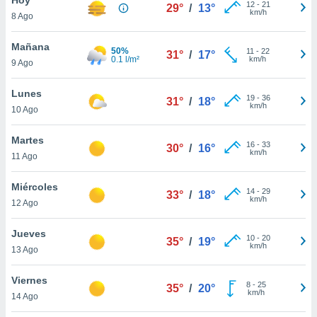
12
-
21
29°
/
13°
km/h
8 Ago
do en
 mismo.
sultar más
Mañana
50%
11
-
22
31°
/
17°
 en nuestra
0.1 l/m²
km/h
9 Ago
 Cookies
y
ualquier
Lunes
19
-
36
31°
/
18°
km/h
10 Ago
ento
 botón
ación de
Martes
16
-
33
30°
/
16°
kies
km/h
11 Ago
 disponible
e nuestra
Miércoles
14
-
29
.
33°
/
18°
km/h
12 Ago
IVAMENTE,
Jueves
10
-
20
35°
/
19°
km/h
13 Ago
as
 a cookies
Viernes
8
-
25
35°
/
20°
km/h
 no aceptar
14 Ago
ón de