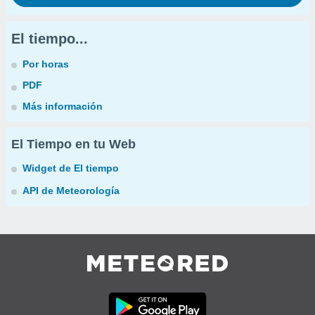
El tiempo...
Por horas
PDF
Más información
El Tiempo en tu Web
Widget de El tiempo
API de Meteorología