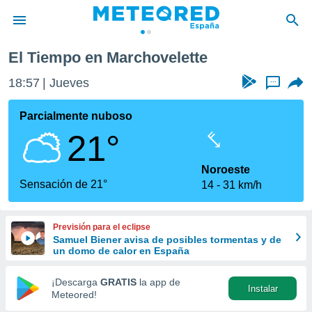
te
El Tiempo en Marchovelette
privacidad
18:57
Jueves
...
o de
tiempo.com)
borado por
Parcialmente nuboso
es para
21°
ue la
 que se
e calidad.
Noroeste
eder a este
Sensación de 21°
14
31 km/h
ediante las
opciones:
Previsión para el eclipse
ookies y
Samuel Biener avisa de posibles tormentas y de
e forma
un domo de calor en España
d digital
¡Descarga
GRATIS
la app de
Instalar
ada, basada
Meteored!
mación