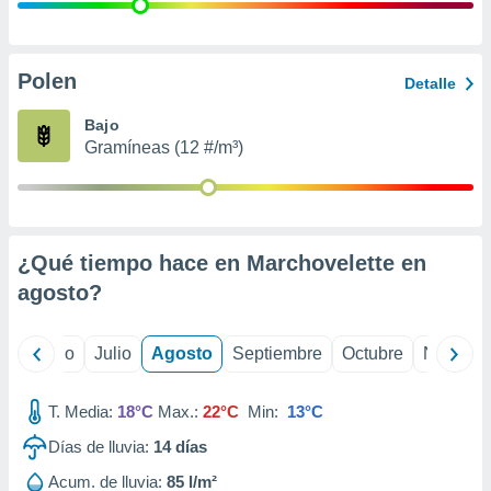
 seleccionar
o.
calización
precisa e
Polen
Detalle
ión mediante
Bajo
, publicidad
Gramíneas (12 #/m³)
dos,
 publicidad
,
ón de
¿Qué tiempo hace en Marchovelette en
 desarrollo
s.
agosto
?
tros 1199
ios
yo
Junio
Julio
Agosto
Septiembre
Octubre
Noviemb
T. Media:
18°C
Max.:
22°C
Min:
13°C
Días de lluvia:
14
días
Acum. de lluvia:
85 l/m²