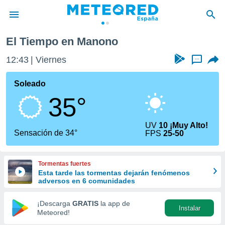
El Tiempo en Manono
privacidad
12:43
Viernes
...
o de
tiempo.com)
borado por
Soleado
es para
35°
ue la
 que se
e calidad.
UV
10 ¡Muy Alto!
eder a este
Sensación de 34°
FPS
25-50
ediante las
opciones:
Tormentas fuertes
ookies y
Esta tarde las tormentas dejarán fenómenos
e forma
adversos en 6 comunidades
d digital
¡Descarga
GRATIS
la app de
Instalar
ada, basada
Meteored!
mación