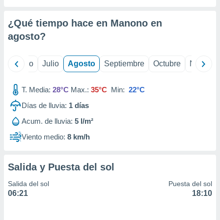
 seleccionar
o.
¿Qué tiempo hace en Manono en
calización
precisa e
agosto
?
ión mediante
, publicidad
yo
Junio
Julio
Agosto
Septiembre
Octubre
Noviemb
dos,
T. Media:
28°C
Max.:
35°C
Min:
22°C
 publicidad
,
Días de lluvia:
1
días
ón de
 desarrollo
Acum. de lluvia:
5 l/m²
s.
Viento medio:
8 km/h
tros 1199
ios
Salida y Puesta del sol
Salida del sol
Puesta del sol
06:21
18:10