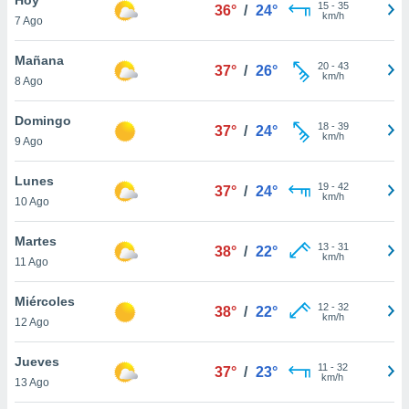
15
-
35
36°
/
24°
km/h
7 Ago
do en
 mismo.
sultar más
Mañana
20
-
43
37°
/
26°
 en nuestra
km/h
8 Ago
 Cookies
y
ualquier
Domingo
18
-
39
37°
/
24°
km/h
9 Ago
ento
 botón
ación de
Lunes
19
-
42
37°
/
24°
kies
km/h
10 Ago
 disponible
e nuestra
Martes
13
-
31
.
38°
/
22°
km/h
11 Ago
IVAMENTE,
Miércoles
12
-
32
38°
/
22°
km/h
12 Ago
as
 a cookies
Jueves
11
-
32
37°
/
23°
km/h
 no aceptar
13 Ago
ón de