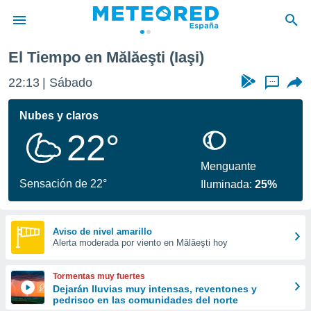
El Tiempo en Mălăeşti (Iaşi)
privacidad
22:13
Sábado
...
o de
tiempo.com)
borado por
Nubes y claros
es para
22°
ue la
 que se
e calidad.
Menguante
eder a este
Sensación de 22°
Iluminada:
25%
ediante las
opciones:
ookies y
Aviso de nivel amarillo
Alerta moderada por viento en Mălăeşti hoy
e forma
d digital
Tormentas muy fuertes
ada, basada
Dejarán lluvias muy intensas, reventones y
pedrisco en las comunidades del norte
mación