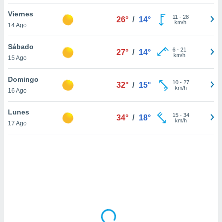
uedes
uestro sitio
Viernes
11
-
28
26°
/
14°
.com. En
km/h
14 Ago
te
 de que
Sábado
talarán
6
-
21
27°
/
14°
km/h
15 Ago
e sean
para
a
Domingo
10
-
27
32°
/
15°
por el sitio
km/h
16 Ago
o se
cookies para
Lunes
15
-
34
34°
/
18°
km/h
17 Ago
nto ni para
licidad o
ado, aunque
sualizar
general no
ada. Puedes
 instalación
y acceder a
io web a
ste abono