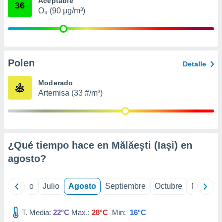
Aceptable
 seleccionar
36
o.
O₃ (90 µg/m³)
calización
precisa e
ión mediante
Polen
, publicidad
Detalle
dos,
Moderado
 publicidad
Artemisa (33 #/m³)
,
ón de
 desarrollo
s.
¿Qué tiempo hace en Mălăeşti (Iaşi) en
tros 1199
ios
agosto
?
yo
Junio
Julio
Agosto
Septiembre
Octubre
Noviemb
T. Media:
22°C
Max.:
28°C
Min:
16°C