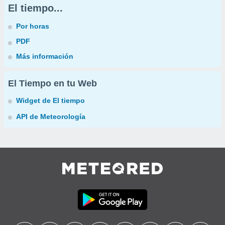
El tiempo...
Por horas
PDF
Más información
El Tiempo en tu Web
Widget de El tiempo
API de Meteorología