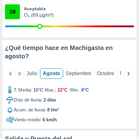
 seleccionar
o.
Aceptable
28
O₃ (69 µg/m³)
calización
precisa e
ión mediante
, publicidad
¿Qué tiempo hace en Machigasta en
dos,
agosto
?
 publicidad
,
ón de
yo
Junio
Julio
Agosto
Septiembre
Octubre
Noviemb
 desarrollo
s.
T. Media:
15°C
Max.:
22°C
Min:
8°C
tros 1199
ios
Días de lluvia:
2
días
Acum. de lluvia:
8 l/m²
Viento medio:
6 km/h
Salida y Puesta del sol