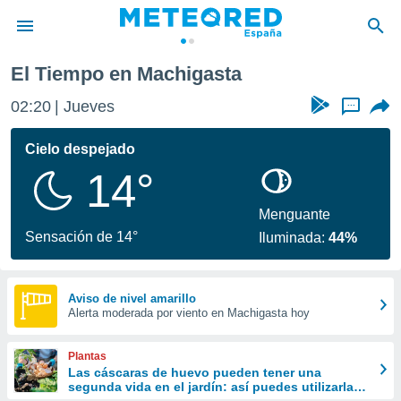
El Tiempo en Machigasta
privacidad
02:20
Jueves
...
o de
tiempo.com)
borado por
Cielo despejado
es para
14°
ue la
 que se
e calidad.
Menguante
eder a este
Sensación de 14°
Iluminada:
44%
ediante las
opciones:
ookies y
Aviso de nivel amarillo
Alerta moderada por viento en Machigasta hoy
e forma
d digital
Plantas
ada, basada
Las cáscaras de huevo pueden tener una
segunda vida en el jardín: así puedes utilizarlas
mación