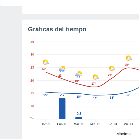
Luz diurna restante
13h 25m
Gráficas del tiempo
35
30
25°
25
23°
21°
21°
20
19°
17°
15
2.7
16°
15°
15°
14°
14°
10
0.3
°C
Dom
9
Lun
10
Mar
11
Mié
12
Jue
13
Vie
14
Máxima