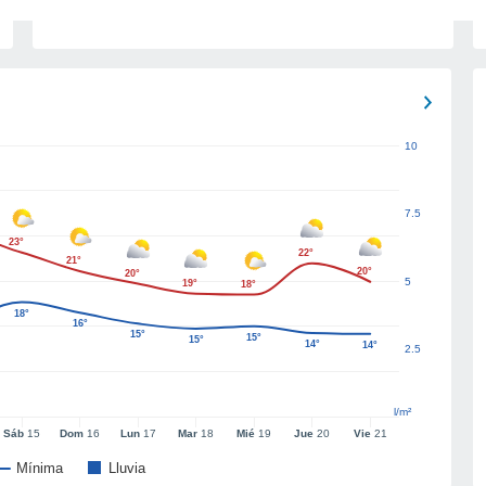
10
7.5
23°
22°
21°
20°
20°
5
19°
18°
18°
16°
15°
15°
15°
14°
14°
2.5
l/m²
Sáb
15
Dom
16
Lun
17
Mar
18
Mié
19
Jue
20
Vie
21
Mínima
Lluvia