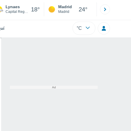
Lynaes
Madrid
Barcelona
18°
24°
Capital Region
Madrid
Barcelona
°C
uí