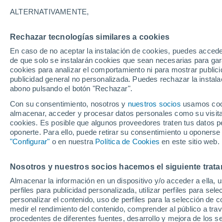
17°
ALTERNATIVAMENTE,
Rechazar tecnologías similares a cookies
Sur
En caso de no aceptar la instalación de cookies, puedes acced
Sensación de 17°
17
-
25 km
de que solo se instalarán cookies que sean necesarias para garan
cookies para analizar el comportamiento ni para mostrar publici
publicidad general no personalizada. Puedes rechazar la instala
abono pulsando el botón "Rechazar".
¿Lloverá en el eclipse?
Consulta el mapa de nubes y lluvia para el
Con su consentimiento, nosotros y
nuestros socios
usamos cooki
miércoles en España
almacenar, acceder y procesar datos personales como su visita e
cookies. Es posible que algunos proveedores traten tus datos pe
El Tiempo 1 - 7 días
Por horas
Actualidad
Mapa d
oponerte. Para ello, puede retirar su consentimiento u oponerse
"Configurar"
o en nuestra
Política de Cookies
en este sitio web.
Nosotros y nuestros socios hacemos el siguiente trata
Mañana
Martes
M
Hoy
Almacenar la información en un dispositivo y/o acceder a ella, 
10 Ago
11 Ago
9 Ago
perfiles para publicidad personalizada, utilizar perfiles para sele
personalizar el contenido, uso de perfiles para la selección de c
medir el rendimiento del contenido, comprender al público a tra
procedentes de diferentes fuentes, desarrollo y mejora de los se
90%
30%