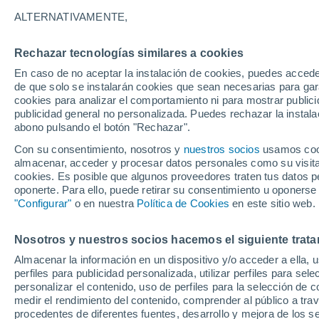
16°
ALTERNATIVAMENTE,
Rechazar tecnologías similares a cookies
Menguant
En caso de no aceptar la instalación de cookies, puedes acced
Iluminada
Sensación de 16°
de que solo se instalarán cookies que sean necesarias para garan
cookies para analizar el comportamiento ni para mostrar publici
publicidad general no personalizada. Puedes rechazar la instala
abono pulsando el botón "Rechazar".
Llega una vaguada
Este fin de semana dejará tormentas con lluv
Con su consentimiento, nosotros y
nuestros socios
usamos cooki
fuertes y granizo en España
almacenar, acceder y procesar datos personales como su visita e
cookies. Es posible que algunos proveedores traten tus datos pe
El Tiempo 1 - 7 días
Por horas
Actualidad
Mapa de
oponerte. Para ello, puede retirar su consentimiento u oponerse
"Configurar"
o en nuestra
Política de Cookies
en este sitio web.
Nosotros y nuestros socios hacemos el siguiente trata
Mañana
Lunes
Hoy
Almacenar la información en un dispositivo y/o acceder a ella, 
9 Ago
10 Ago
8 Ago
perfiles para publicidad personalizada, utilizar perfiles para sele
personalizar el contenido, uso de perfiles para la selección de c
medir el rendimiento del contenido, comprender al público a tra
procedentes de diferentes fuentes, desarrollo y mejora de los se