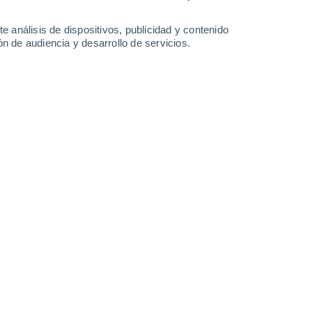
32°
/
18°
35°
/
20°
36°
/
21°
35°
/
20°
e análisis de dispositivos, publicidad y contenido
n de audiencia y desarrollo de servicios.
-
34
km/h
15
-
28
km/h
15
-
29
km/h
18
-
32
km/h
Noreste
0 Bajo
17
-
29 km/h
FPS:
no
Noreste
0 Bajo
15
-
28 km/h
FPS:
no
Noreste
0 Bajo
14
-
25 km/h
FPS:
no
Noreste
0 Bajo
11
-
20 km/h
FPS:
no