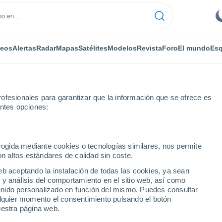
deos
Alertas
Radar
Mapas
Satélites
Modelos
Revista
Foro
El mundo
Esq
ofesionales para garantizar que la información que se ofrece es
entes opciones:
ecogida mediante cookies o tecnologías similares, nos permite
on altos estándares de calidad sin coste.
ne)
eb aceptando la instalación de todas las cookies, ya sean
 y análisis del comportamiento en el sitio web, así como
...
ntenido personalizado en función del mismo. Puedes consultar
alquier momento el consentimiento pulsando el botón
Por horas
uestra página web.
Intervalos nubosos en las
próximas horas