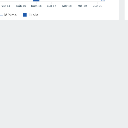
l/m²
Vie
14
Sáb
15
Dom
16
Lun
17
Mar
18
Mié
19
Jue
20
Mínima
Lluvia