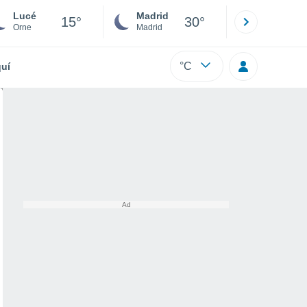
Lucé
Madrid
Barcelona
15°
30°
Orne
Madrid
Barcelona
°C
uí