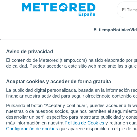
El tiempo
Noticias
Ví
Aviso de privacidad
El contenido de Meteored (tiempo.com) ha sido elaborado por pr
de calidad. Puedes acceder a este sitio web mediante las sigui
Aceptar cookies y acceder de forma gratuita
Inicio
Francia
Normandía
Orne
Lucé
La publicidad digital personalizada, basada en la información r
financiar nuestra actividad para seguir ofreciéndote contenido c
El Tiempo en Lucé (Or
Pulsando el botón "Aceptar y continuar", puedes acceder a la w
nuestras o de nuestros socios, que nos permiten el seguimiento
01:12
Sábado
desarrollar un perfil específico para mostrarte publicidad y co
más información en nuestra
Política de Cookies
y retirar en cu
Configuración de cookies
que aparece disponible en el pie de n
Cielo despejado