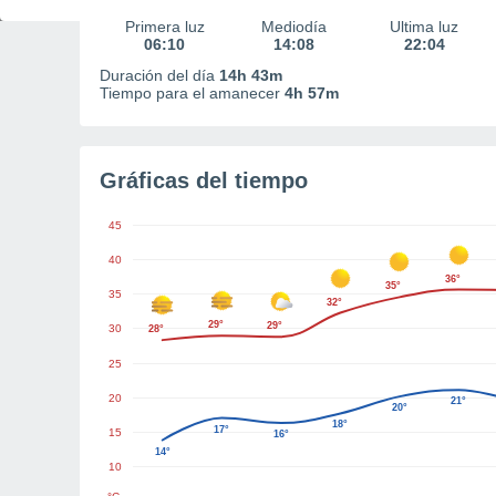
Primera luz
Mediodía
Última luz
06:10
14:08
22:04
Duración del día
14h 43m
Tiempo para el amanecer
4h 57m
Gráficas del tiempo
45
40
36°
35°
35
32°
29°
29°
30
28°
25
20
21°
20°
18°
17°
15
16°
14°
10