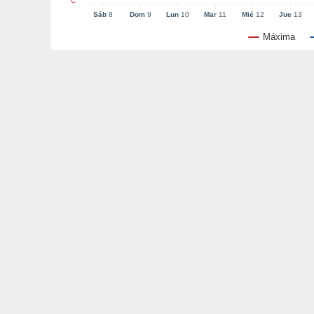
°C
Sáb
8
Dom
9
Lun
10
Mar
11
Mié
12
Jue
13
Máxima