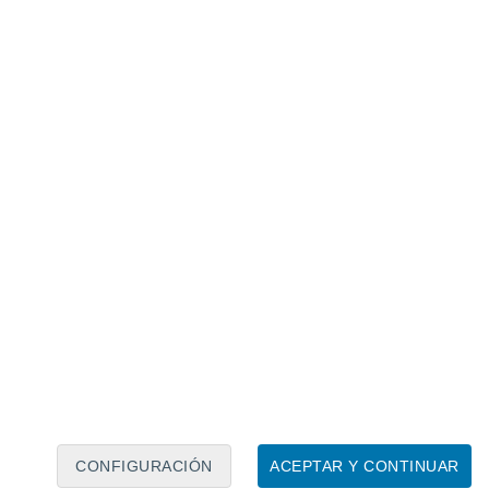
Calendario lunar
Lun
Mar
Mié
Jue
Vie
Sáb
Dom
8
9
10
11
12
13
14
15
16
CONFIGURACIÓN
ACEPTAR Y CONTINUAR