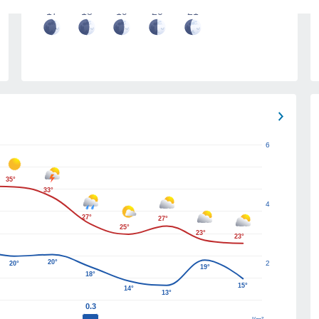
17
18
19
20
21
6
35°
33°
4
27°
27°
25°
23°
23°
20°
2
20°
19°
18°
15°
14°
13°
0.3