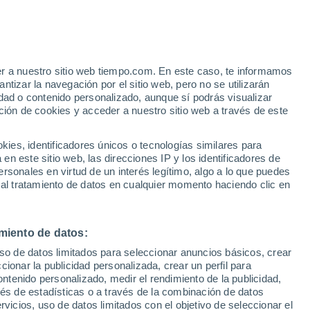
e
er a nuestro sitio web tiempo.com. En este caso, te informamos
:
24%
tizar la navegación por el sitio web, pero no se utilizarán
dad o contenido personalizado, aunque sí podrás visualizar
ción de cookies y acceder a nuestro sitio web a través de este
ias
es, identificadores únicos o tecnologías similares para
n este sitio web, las direcciones IP y los identificadores de
rsonales en virtud de un interés legítimo, algo a lo que puedes
 temperatura
Radar de lluvia
Satélites
Modelos
 al tratamiento de datos en cualquier momento haciendo clic en
miento de datos:
Martes
Miércoles
Jueves
Viernes
uso de datos limitados para seleccionar anuncios básicos, crear
11 Ago
12 Ago
13 Ago
14 Ago
ccionar la publicidad personalizada, crear un perfil para
ontenido personalizado, medir el rendimiento de la publicidad,
vés de estadísticas o a través de la combinación de datos
rvicios, uso de datos limitados con el objetivo de seleccionar el