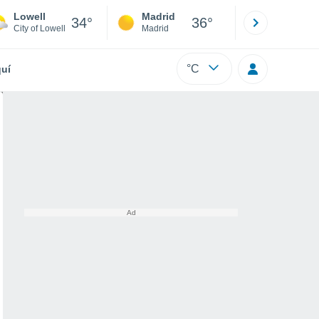
Lowell
Madrid
Barcelona
34°
36°
City of Lowell
Madrid
Barcelona
°C
uí