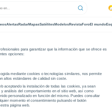
deos
Alertas
Radar
Mapas
Satélites
Modelos
Revista
Foro
El mundo
Esq
ofesionales para garantizar que la información que se ofrece es
entes opciones:
ecogida mediante cookies o tecnologías similares, nos permite
on altos estándares de calidad sin coste.
MA
eb aceptando la instalación de todas las cookies, ya sean
 y análisis del comportamiento en el sitio web, así como
...
ntenido personalizado en función del mismo. Puedes consultar
alquier momento el consentimiento pulsando el botón
Por horas
uestra página web.
Calor Húmedo Sofocante en las
próximas horas