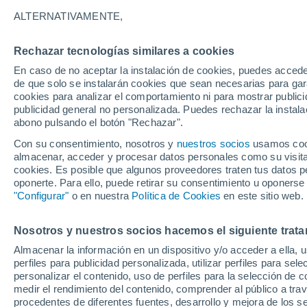
34°
ALTERNATIVAMENTE,
Rechazar tecnologías similares a cookies
UV
7 Alto
En caso de no aceptar la instalación de cookies, puedes acced
Sensación de 35°
FPS
15-25
de que solo se instalarán cookies que sean necesarias para garan
cookies para analizar el comportamiento ni para mostrar publici
publicidad general no personalizada. Puedes rechazar la instala
abono pulsando el botón "Rechazar".
Tormentas fuertes
Esta tarde las tormentas dejarán fenómenos
Con su consentimiento, nosotros y
nuestros socios
usamos cooki
adversos en 6 comunidades
almacenar, acceder y procesar datos personales como su visita e
cookies. Es posible que algunos proveedores traten tus datos pe
El Tiempo 1 - 7 días
Por horas
Actualidad
Mapa d
oponerte. Para ello, puede retirar su consentimiento u oponerse
"Configurar"
o en nuestra
Política de Cookies
en este sitio web.
Nosotros y nuestros socios hacemos el siguiente trata
Mañana
Domingo
Hoy
Almacenar la información en un dispositivo y/o acceder a ella, 
8 Ago
9 Ago
7 Ago
perfiles para publicidad personalizada, utilizar perfiles para sele
personalizar el contenido, uso de perfiles para la selección de c
medir el rendimiento del contenido, comprender al público a tra
procedentes de diferentes fuentes, desarrollo y mejora de los se
60%
40%