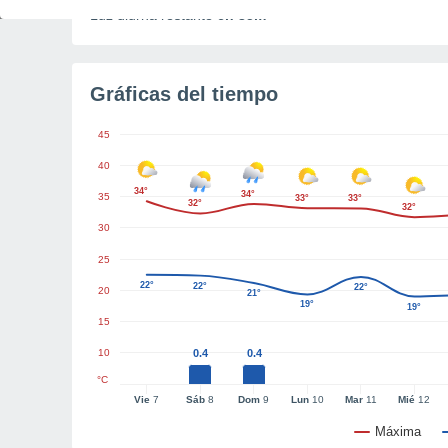
Luz diurna restante
6h 35m
Gráficas del tiempo
45
40
34°
34°
35
33°
33°
32°
32°
30
25
22°
22°
22°
20
21°
19°
19°
15
10
0.4
0.4
°C
Vie
7
Sáb
8
Dom
9
Lun
10
Mar
11
Mié
12
Máxima