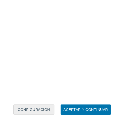
Calendario lunar
Lun
Mar
Mié
Jue
Vie
Sáb
Dom
7
8
9
10
11
12
13
14
15
16
17
18
19
20
CONFIGURACIÓN
ACEPTAR Y CONTINUAR