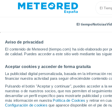
El tiempo
Noticias
Ví
Aviso de privacidad
El contenido de Meteored (tiempo.com) ha sido elaborado por pr
de calidad. Puedes acceder a este sitio web mediante las sigui
Aceptar cookies y acceder de forma gratuita
Inicio
Estados Unidos
Massachusetts
Lowell
La publicidad digital personalizada, basada en la información r
financiar nuestra actividad para seguir ofreciéndote contenido c
El Tiempo en Lowell - 
Pulsando el botón "Aceptar y continuar", puedes acceder a la w
nuestras o de nuestros socios, que nos permiten el seguimiento
13:53
Viernes
desarrollar un perfil específico para mostrarte publicidad y co
más información en nuestra
Política de Cookies
y retirar en cu
Configuración de cookies
que aparece disponible en el pie de n
Nubes y claros