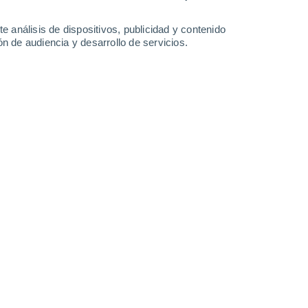
0.4 l/m²
33°
/
19°
33°
/
22°
32°
/
19°
32°
/
19°
e análisis de dispositivos, publicidad y contenido
n de audiencia y desarrollo de servicios.
-
33
km/h
14
-
34
km/h
9
-
28
km/h
8
-
50
km/h
gosto
Oeste
7 Alto
7
-
22 km/h
FPS:
15-25
Suroeste
5 Medio
7
-
21 km/h
FPS:
6-10
Suroeste
4 Medio
7
-
21 km/h
FPS:
6-10
Suroeste
2 Bajo
8
-
21 km/h
FPS:
no