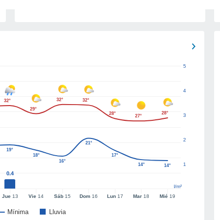
5
4
32°
32°
32°
29°
28°
28°
3
27°
2
21°
19°
18°
17°
16°
1
14°
14°
0.4
l/m²
Jue
13
Vie
14
Sáb
15
Dom
16
Lun
17
Mar
18
Mié
19
Mínima
Lluvia