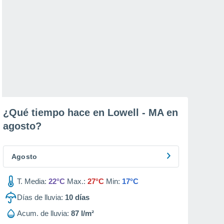
¿Qué tiempo hace en Lowell - MA en
agosto
?
Agosto
T. Media:
22°C
Max.:
27°C
Min:
17°C
Días de lluvia:
10
días
Acum. de lluvia:
87 l/m²