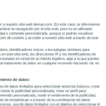
Aviso de nivel amarillo
Alerta moderada por altas
temperaturas en Lowell hoy
er a nuestro sitio web tiempo.com. En este caso, te informamos
tizar la navegación por el sitio web, pero no se utilizarán
dad o contenido personalizado, aunque sí podrás visualizar
ción de cookies y acceder a nuestro sitio web a través de este
es, identificadores únicos o tecnologías similares para
n este sitio web, las direcciones IP y los identificadores de
rsonales en virtud de un interés legítimo, algo a lo que puedes
e nubosidad
Radar de lluvia
Satélites
Modelos
 al tratamiento de datos en cualquier momento haciendo clic en
miento de datos:
Lunes
Martes
Miércoles
Jueves
uso de datos limitados para seleccionar anuncios básicos, crear
10 Ago
11 Ago
12 Ago
13 Ago
ccionar la publicidad personalizada, crear un perfil para
ontenido personalizado, medir el rendimiento de la publicidad,
vés de estadísticas o a través de la combinación de datos
rvicios, uso de datos limitados con el objetivo de seleccionar el
50%