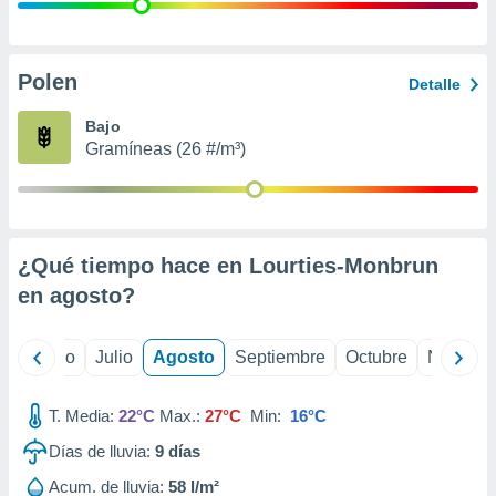
 seleccionar
o.
calización
precisa e
Polen
Detalle
ión mediante
Bajo
, publicidad
Gramíneas (26 #/m³)
dos,
 publicidad
,
ón de
¿Qué tiempo hace en Lourties-Monbrun
 desarrollo
s.
en
agosto
?
tros 1199
ios
yo
Junio
Julio
Agosto
Septiembre
Octubre
Noviemb
T. Media:
22°C
Max.:
27°C
Min:
16°C
Días de lluvia:
9
días
Acum. de lluvia:
58 l/m²