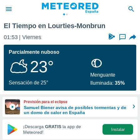
El Tiempo en Lourties-Monbrun
privacidad
01:53
Viernes
...
o de
tiempo.com)
borado por
Parcialmente nuboso
es para
23°
ue la
 que se
e calidad.
Menguante
eder a este
Sensación de 25°
Iluminada:
35%
ediante las
opciones:
Previsión para el eclipse
ookies y
Samuel Biener avisa de posibles tormentas y de
e forma
un domo de calor en España
d digital
¡Descarga
GRATIS
la app de
Instalar
ada, basada
Meteored!
mación