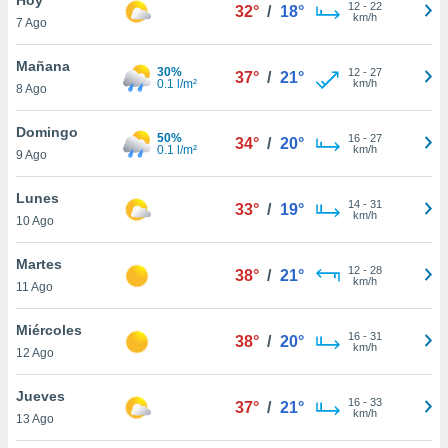
12
-
22
32°
/
18°
km/h
7 Ago
do en
 mismo.
sultar más
Mañana
30%
12
-
27
37°
/
21°
 en nuestra
0.1 l/m²
km/h
8 Ago
 Cookies
y
ualquier
Domingo
50%
16
-
27
34°
/
20°
0.1 l/m²
km/h
9 Ago
ento
 botón
ación de
Lunes
14
-
31
33°
/
19°
kies
km/h
10 Ago
 disponible
e nuestra
Martes
12
-
28
.
38°
/
21°
km/h
11 Ago
IVAMENTE,
Miércoles
16
-
31
38°
/
20°
km/h
12 Ago
as
 a cookies
Jueves
16
-
33
37°
/
21°
km/h
 no aceptar
13 Ago
ón de