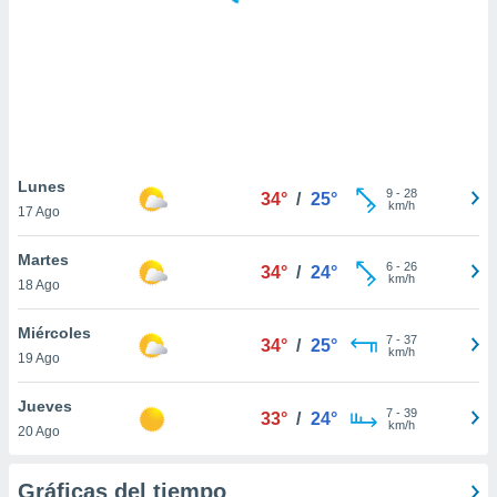
 botón
.
nto,
cios
kies,
ores únicos
Lunes
9
-
28
as similares
34°
/
25°
km/h
17 Ago
nar,
rocesar
Martes
onales como
6
-
26
34°
/
24°
km/h
 este sitio
18 Ago
recciones IP
ficadores de
Miércoles
7
-
37
34°
/
25°
 posible
km/h
19 Ago
s
 traten tus
Jueves
nales en
7
-
39
33°
/
24°
km/h
 interés
20 Ago
go a lo que
nerte. Para
Gráficas del tiempo
retirar su