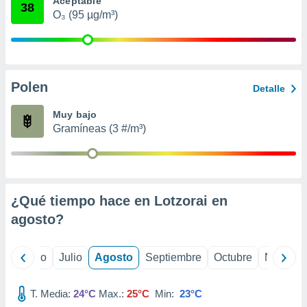
Aceptable
 seleccionar
38
o.
O₃ (95 µg/m³)
calización
precisa e
ión mediante
Polen
, publicidad
Detalle
dos,
Muy bajo
 publicidad
Gramíneas (3 #/m³)
,
ón de
 desarrollo
s.
¿Qué tiempo hace en Lotzorai en
tros 1199
ios
agosto
?
yo
Junio
Julio
Agosto
Septiembre
Octubre
Noviemb
T. Media:
24°C
Max.:
25°C
Min:
23°C