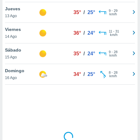
uedes
uestro sitio
Jueves
9
-
29
35°
/
25°
.com. En
km/h
13 Ago
te
 de que
Viernes
talarán
11
-
31
36°
/
24°
km/h
14 Ago
e sean
para
a
Sábado
9
-
28
35°
/
24°
por el sitio
km/h
15 Ago
o se
cookies para
Domingo
8
-
28
34°
/
25°
km/h
16 Ago
nto ni para
licidad o
ado, aunque
sualizar
general no
ada. Puedes
 instalación
y acceder a
io web a
ste abono