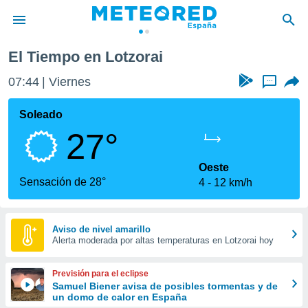
El Tiempo en Lotzorai
privacidad
07:44
Viernes
...
o de
tiempo.com)
borado por
Soleado
es para
27°
ue la
 que se
e calidad.
Oeste
eder a este
Sensación de 28°
4
12 km/h
ediante las
opciones:
ookies y
Aviso de nivel amarillo
Alerta moderada por altas temperaturas en Lotzorai hoy
e forma
d digital
Previsión para el eclipse
ada, basada
Samuel Biener avisa de posibles tormentas y de
un domo de calor en España
mación