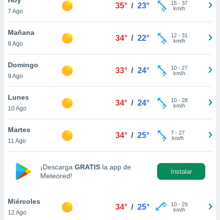
15
-
37
35°
/
23°
km/h
7 Ago
do en
 mismo.
sultar más
Mañana
12
-
31
34°
/
22°
 en nuestra
km/h
8 Ago
 Cookies
y
ualquier
Domingo
10
-
27
33°
/
24°
km/h
9 Ago
ento
 botón
ación de
Lunes
10
-
28
34°
/
24°
kies
km/h
10 Ago
 disponible
e nuestra
Martes
7
-
27
.
34°
/
25°
km/h
11 Ago
IVAMENTE,
¡Descarga
GRATIS
la app de
Instalar
Meteored!
as
 a cookies
Miércoles
 no aceptar
10
-
29
34°
/
25°
km/h
12 Ago
ón de