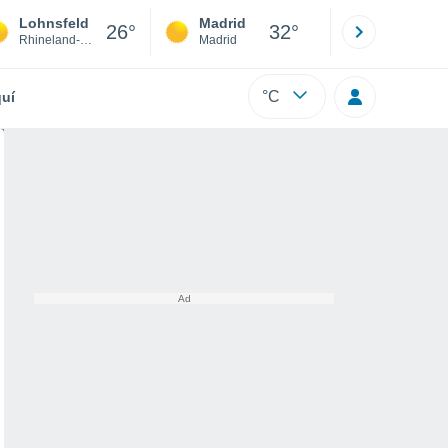
Lohnsfeld
Madrid
Barcelona
26°
32°
Rhineland-Palatinate
Madrid
Barcelona
°C
uí