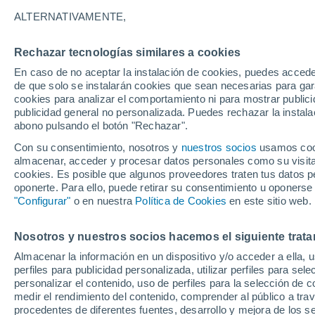
25°
ALTERNATIVAMENTE,
Rechazar tecnologías similares a cookies
Oeste
En caso de no aceptar la instalación de cookies, puedes acced
Sensación de 26°
18
-
41 km
de que solo se instalarán cookies que sean necesarias para garan
cookies para analizar el comportamiento ni para mostrar publici
publicidad general no personalizada. Puedes rechazar la instala
abono pulsando el botón "Rechazar".
Previsión para el eclipse
Samuel Biener avisa de posibles tormentas y
Con su consentimiento, nosotros y
nuestros socios
usamos cooki
un domo de calor en España
almacenar, acceder y procesar datos personales como su visita e
cookies. Es posible que algunos proveedores traten tus datos pe
El Tiempo 1 - 7 días
Por horas
Actualidad
Mapa d
oponerte. Para ello, puede retirar su consentimiento u oponerse
"Configurar"
o en nuestra
Política de Cookies
en este sitio web.
Nosotros y nuestros socios hacemos el siguiente trata
Mañana
Sábado
D
Hoy
Almacenar la información en un dispositivo y/o acceder a ella, 
7 Ago
8 Ago
6 Ago
perfiles para publicidad personalizada, utilizar perfiles para sele
personalizar el contenido, uso de perfiles para la selección de c
medir el rendimiento del contenido, comprender al público a tra
procedentes de diferentes fuentes, desarrollo y mejora de los se