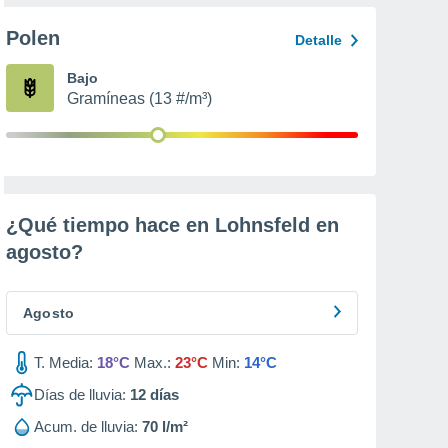
Polen
Detalle
Bajo
Gramíneas (13 #/m³)
¿Qué tiempo hace en Lohnsfeld en
agosto
?
Agosto
T. Media:
18°C
Max.:
23°C
Min:
14°C
Días de lluvia:
12
días
Acum. de lluvia:
70 l/m²