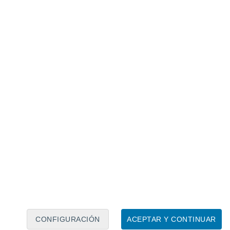
Calendario lunar
Lun
Mar
Mié
Jue
Vie
Sáb
Dom
6
7
8
9
10
11
12
13
14
15
16
17
18
19
CONFIGURACIÓN
ACEPTAR Y CONTINUAR