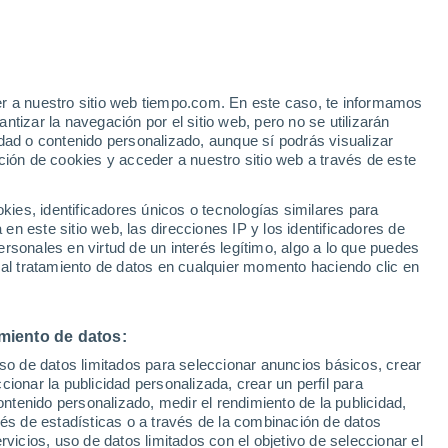
er a nuestro sitio web tiempo.com. En este caso, te informamos
/h
tizar la navegación por el sitio web, pero no se utilizarán
dad o contenido personalizado, aunque sí podrás visualizar
ción de cookies y acceder a nuestro sitio web a través de este
 de
es, identificadores únicos o tecnologías similares para
n este sitio web, las direcciones IP y los identificadores de
rsonales en virtud de un interés legítimo, algo a lo que puedes
e nubosidad
Radar de lluvia
Satélites
Modelos
 al tratamiento de datos en cualquier momento haciendo clic en
miento de datos:
omingo
Lunes
Martes
Miércoles
uso de datos limitados para seleccionar anuncios básicos, crear
9 Ago
10 Ago
11 Ago
12 Ago
ccionar la publicidad personalizada, crear un perfil para
ontenido personalizado, medir el rendimiento de la publicidad,
vés de estadísticas o a través de la combinación de datos
rvicios, uso de datos limitados con el objetivo de seleccionar el