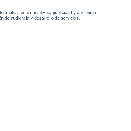
32°
/
18°
32°
/
20°
30°
/
18°
34°
/
17°
e análisis de dispositivos, publicidad y contenido
n de audiencia y desarrollo de servicios.
-
33
km/h
17
-
41
km/h
11
-
28
km/h
12
-
33
km/h
sto
Oeste
6 Alto
18
-
41 km/h
FPS:
15-25
Oeste
7 Alto
19
-
42 km/h
FPS:
15-25
Oeste
7 Alto
18
-
42 km/h
FPS:
15-25
Oeste
6 Alto
18
-
42 km/h
FPS:
15-25