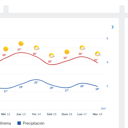
6
37°
35°
35°
34°
32°
31°
30°
4
22°
2
20°
19°
19°
18°
17°
17°
l/m²
Mié
12
Jue
13
Vie
14
Sáb
15
Dom
16
Lun
17
Mar
18
Mínima
Precipitación