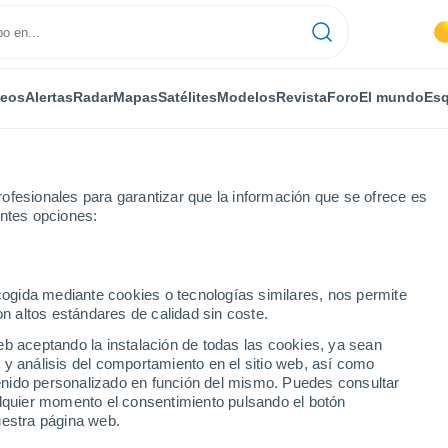
deos
Alertas
Radar
Mapas
Satélites
Modelos
Revista
Foro
El mundo
Esq
ofesionales para garantizar que la información que se ofrece es
entes opciones:
ecogida mediante cookies o tecnologías similares, nos permite
on altos estándares de calidad sin coste.
d
eb aceptando la instalación de todas las cookies, ya sean
 y análisis del comportamiento en el sitio web, así como
...
ntenido personalizado en función del mismo. Puedes consultar
alquier momento el consentimiento pulsando el botón
Por horas
uestra página web.
Intervalos nubosos en las
próximas horas