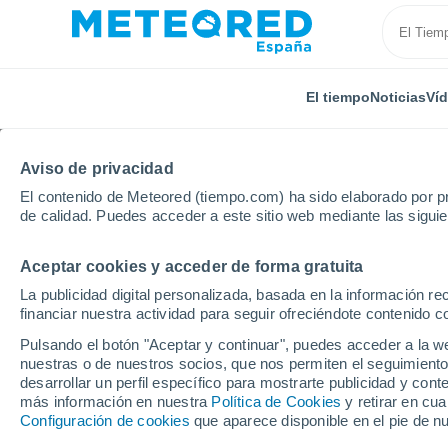
El tiempo
Noticias
Ví
Aviso de privacidad
El contenido de Meteored (tiempo.com) ha sido elaborado por pr
de calidad. Puedes acceder a este sitio web mediante las sigui
Aceptar cookies y acceder de forma gratuita
Inicio
Alemania
Renania-Palatinado
Lohnsfeld
La publicidad digital personalizada, basada en la información r
financiar nuestra actividad para seguir ofreciéndote contenido c
El Tiempo en Lohnsfel
Pulsando el botón "Aceptar y continuar", puedes acceder a la w
nuestras o de nuestros socios, que nos permiten el seguimiento
12:13
Jueves
desarrollar un perfil específico para mostrarte publicidad y co
más información en nuestra
Política de Cookies
y retirar en cu
Configuración de cookies
que aparece disponible en el pie de n
Soleado