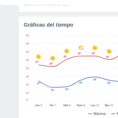
Luz diurna restante
9h 25m
Gráficas del tiempo
45
40
35
32°
32°
30°
30°
30
27°
26°
25
20
20°
18°
18°
17°
15
14°
13°
10
°C
Jue
6
Vie
7
Sáb
8
Dom
9
Lun
10
Mar
11
Máxima