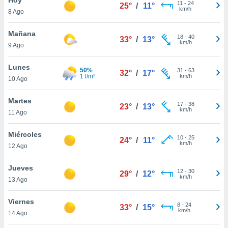
11
-
24
25°
/
11°
km/h
8 Ago
do en
 mismo.
sultar más
Mañana
18
-
40
33°
/
13°
 en nuestra
km/h
9 Ago
 Cookies
y
ualquier
Lunes
50%
31
-
63
32°
/
17°
1 l/m²
km/h
10 Ago
ento
 botón
ación de
Martes
17
-
38
23°
/
13°
kies
km/h
11 Ago
 disponible
e nuestra
Miércoles
10
-
25
.
24°
/
11°
km/h
12 Ago
IVAMENTE,
Jueves
12
-
30
29°
/
12°
km/h
13 Ago
as
 a cookies
Viernes
8
-
24
33°
/
15°
km/h
 no aceptar
14 Ago
ón de