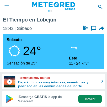
El Tiempo en Löbejün
privacidad
18:42
Sábado
...
o de
tiempo.com)
borado por
Soleado
es para
24°
ue la
 que se
e calidad.
Este
eder a este
Sensación de 25°
11
24 km/h
ediante las
opciones:
Tormentas muy fuertes
ookies y
Dejarán lluvias muy intensas, reventones y
e forma
pedrisco en las comunidades del norte
d digital
¡Descarga
GRATIS
la app de
Instalar
ada, basada
Meteored!
mación