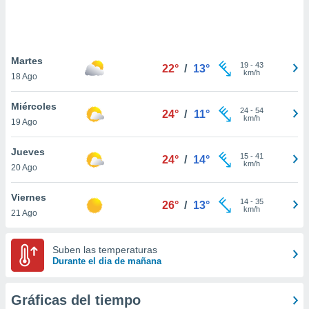
 botón
.
nto,
Martes
19
-
43
22°
/
13°
km/h
18 Ago
cios
kies,
Miércoles
ores únicos
24
-
54
24°
/
11°
km/h
19 Ago
as similares
nar,
rocesar
Jueves
15
-
41
24°
/
14°
onales como
km/h
20 Ago
 este sitio
recciones IP
Viernes
ficadores de
14
-
35
26°
/
13°
km/h
21 Ago
 posible
s
 traten tus
Suben las temperaturas
nales en
Durante el dia de mañana
 interés
go a lo que
nerte. Para
Gráficas del tiempo
retirar su