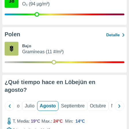
38
 seleccionar
O₃ (94 µg/m³)
o.
calización
precisa e
ión mediante
Polen
Detalle
, publicidad
Bajo
dos,
Gramíneas (11 #/m³)
 publicidad
,
ón de
 desarrollo
s.
¿Qué tiempo hace en Löbejün en
tros 1199
agosto
?
ios
yo
Junio
Julio
Agosto
Septiembre
Octubre
Noviemb
T. Media:
19°C
Max.:
24°C
Min:
14°C