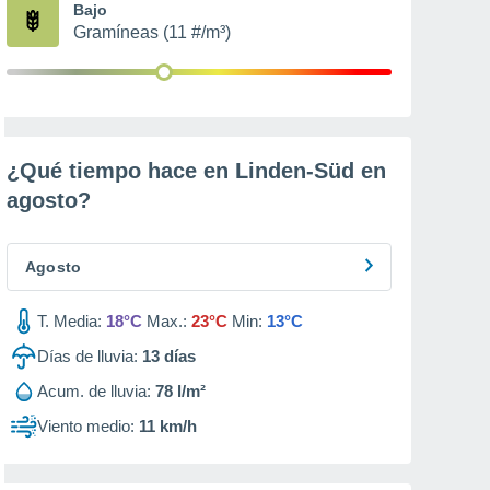
Bajo
Gramíneas (11 #/m³)
¿Qué tiempo hace en Linden-Süd en
agosto
?
Agosto
T. Media:
18°C
Max.:
23°C
Min:
13°C
Días de lluvia:
13
días
Acum. de lluvia:
78 l/m²
Viento medio:
11 km/h