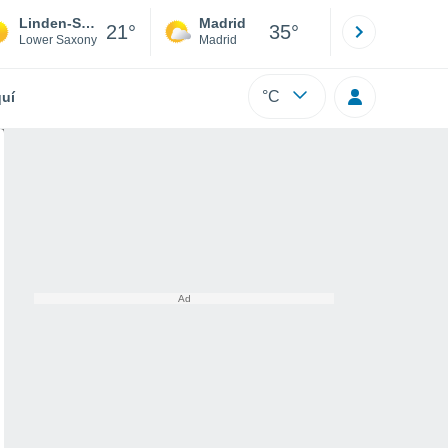
Linden-Süd
Madrid
Barcelona
21°
35°
Lower Saxony
Madrid
Barcelona
°C
uí