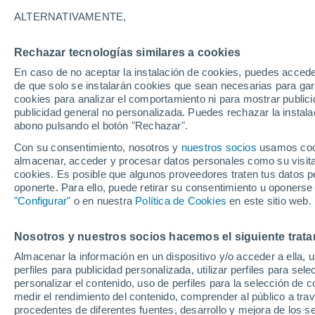
21°
ALTERNATIVAMENTE,
Rechazar tecnologías similares a cookies
Noroeste
En caso de no aceptar la instalación de cookies, puedes acced
Sensación de 21°
15
-
39 km
de que solo se instalarán cookies que sean necesarias para garan
cookies para analizar el comportamiento ni para mostrar publici
publicidad general no personalizada. Puedes rechazar la instala
abono pulsando el botón "Rechazar".
Previsión para el eclipse
Samuel Biener avisa de posibles tormentas y
Con su consentimiento, nosotros y
nuestros socios
usamos cooki
un domo de calor en España
almacenar, acceder y procesar datos personales como su visita e
cookies. Es posible que algunos proveedores traten tus datos pe
El Tiempo 1 - 7 días
Por horas
Actualidad
Mapa de
oponerte. Para ello, puede retirar su consentimiento u oponerse
"Configurar"
o en nuestra
Política de Cookies
en este sitio web.
Nosotros y nuestros socios hacemos el siguiente trata
Mañana
Sábado
D
Hoy
Almacenar la información en un dispositivo y/o acceder a ella, 
7 Ago
8 Ago
6 Ago
perfiles para publicidad personalizada, utilizar perfiles para sele
personalizar el contenido, uso de perfiles para la selección de c
medir el rendimiento del contenido, comprender al público a tra
procedentes de diferentes fuentes, desarrollo y mejora de los se