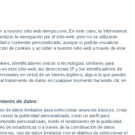
er a nuestro sitio web tiempo.com. En este caso, te informamos
/h
tizar la navegación por el sitio web, pero no se utilizarán
dad o contenido personalizado, aunque sí podrás visualizar
ción de cookies y acceder a nuestro sitio web a través de este
 de
es, identificadores únicos o tecnologías similares para
n este sitio web, las direcciones IP y los identificadores de
rsonales en virtud de un interés legítimo, algo a lo que puedes
 temperatura
Radar de lluvia
Satélites
Modelos
 al tratamiento de datos en cualquier momento haciendo clic en
miento de datos:
omingo
Lunes
Martes
Miércoles
uso de datos limitados para seleccionar anuncios básicos, crear
9 Ago
10 Ago
11 Ago
12 Ago
ccionar la publicidad personalizada, crear un perfil para
ontenido personalizado, medir el rendimiento de la publicidad,
vés de estadísticas o a través de la combinación de datos
rvicios, uso de datos limitados con el objetivo de seleccionar el