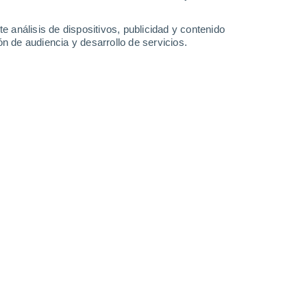
34°
/
17°
31°
/
18°
24°
/
13°
29°
/
14°
e análisis de dispositivos, publicidad y contenido
n de audiencia y desarrollo de servicios.
-
34
km/h
24
-
61
km/h
8
-
26
km/h
13
-
29
km/h
gosto
nuboso
Oeste
2 Bajo
°
17
-
39 km/h
FPS:
no
Oeste
1 Bajo
°
17
-
40 km/h
FPS:
no
nuboso
Noroeste
0 Bajo
°
18
-
40 km/h
FPS:
no
s
Noroeste
0 Bajo
°
19
-
43 km/h
FPS:
no