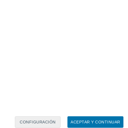
Calendario lunar
Lun
Mar
Mié
Jue
Vie
Sáb
Dom
6
7
8
9
10
11
12
13
14
15
16
17
18
19
CONFIGURACIÓN
ACEPTAR Y CONTINUAR