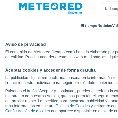
El tiempo
Noticias
Ví
Aviso de privacidad
El contenido de Meteored (tiempo.com) ha sido elaborado por pr
de calidad. Puedes acceder a este sitio web mediante las sigui
Aceptar cookies y acceder de forma gratuita
Inicio
Alemania
Baja Sajonia
Linden-Süd
La publicidad digital personalizada, basada en la información r
financiar nuestra actividad para seguir ofreciéndote contenido c
El Tiempo en Linden-S
Pulsando el botón "Aceptar y continuar", puedes acceder a la w
nuestras o de nuestros socios, que nos permiten el seguimiento
20:32
Jueves
desarrollar un perfil específico para mostrarte publicidad y co
más información en nuestra
Política de Cookies
y retirar en cu
Configuración de cookies
que aparece disponible en el pie de n
Soleado