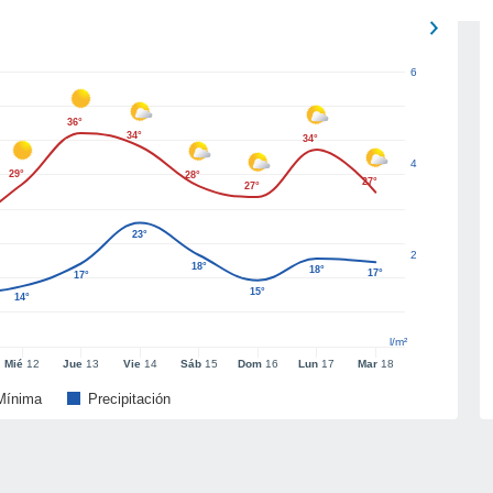
6
36°
34°
34°
4
29°
28°
27°
27°
23°
2
18°
18°
17°
17°
15°
14°
l/m²
Mié
12
Jue
13
Vie
14
Sáb
15
Dom
16
Lun
17
Mar
18
Mínima
Precipitación