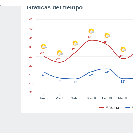
Gráficas del tiempo
45
40
34°
35
31°
30
27°
25°
24°
25
22°
20
18°
15
17°
17°
13°
13°
13°
10
°C
Jue
6
Vie
7
Sáb
8
Dom
9
Lun
10
Mar
11
Máxima