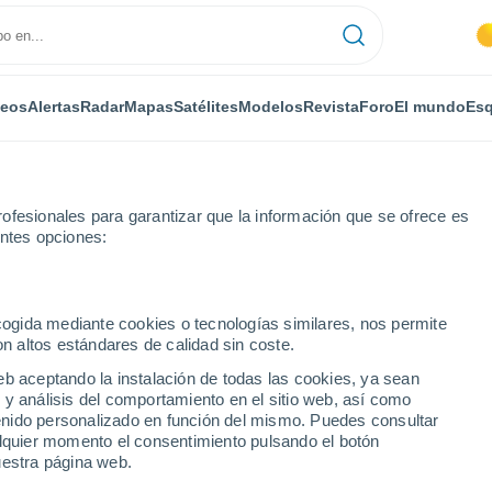
deos
Alertas
Radar
Mapas
Satélites
Modelos
Revista
Foro
El mundo
Esq
ofesionales para garantizar que la información que se ofrece es
entes opciones:
ecogida mediante cookies o tecnologías similares, nos permite
on altos estándares de calidad sin coste.
üd
eb aceptando la instalación de todas las cookies, ya sean
 y análisis del comportamiento en el sitio web, así como
...
ntenido personalizado en función del mismo. Puedes consultar
alquier momento el consentimiento pulsando el botón
Por horas
uestra página web.
Cielos despejados en las
próximas horas