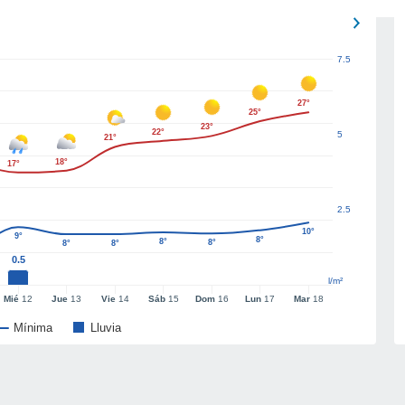
7.5
27°
25°
23°
22°
5
21°
18°
17°
2.5
10°
9°
8°
8°
8°
8°
8°
0.5
l/m²
Mié
12
Jue
13
Vie
14
Sáb
15
Dom
16
Lun
17
Mar
18
Mínima
Lluvia