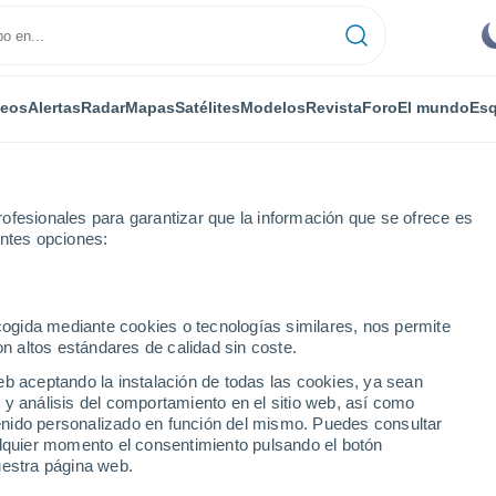
deos
Alertas
Radar
Mapas
Satélites
Modelos
Revista
Foro
El mundo
Esq
ofesionales para garantizar que la información que se ofrece es
entes opciones:
ecogida mediante cookies o tecnologías similares, nos permite
on altos estándares de calidad sin coste.
ne
eb aceptando la instalación de todas las cookies, ya sean
 y análisis del comportamiento en el sitio web, así como
...
ntenido personalizado en función del mismo. Puedes consultar
alquier momento el consentimiento pulsando el botón
Por horas
uestra página web.
Cielos despejados en las
próximas horas