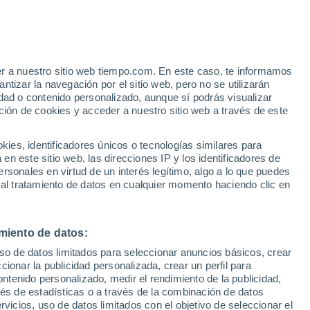
e
er a nuestro sitio web tiempo.com. En este caso, te informamos
:
46%
tizar la navegación por el sitio web, pero no se utilizarán
dad o contenido personalizado, aunque sí podrás visualizar
ción de cookies y acceder a nuestro sitio web a través de este
s y
es, identificadores únicos o tecnologías similares para
n este sitio web, las direcciones IP y los identificadores de
rsonales en virtud de un interés legítimo, algo a lo que puedes
 temperatura
Radar de lluvia
Satélites
Modelos
 al tratamiento de datos en cualquier momento haciendo clic en
miento de datos:
omingo
Lunes
Martes
Miércoles
uso de datos limitados para seleccionar anuncios básicos, crear
9 Ago
10 Ago
11 Ago
12 Ago
ccionar la publicidad personalizada, crear un perfil para
ontenido personalizado, medir el rendimiento de la publicidad,
vés de estadísticas o a través de la combinación de datos
rvicios, uso de datos limitados con el objetivo de seleccionar el
30%