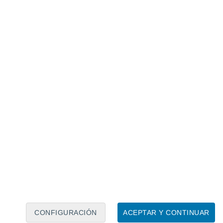
Calendario lunar
Lun
Mar
Mié
Jue
Vie
Sáb
Dom
6
7
8
9
10
11
12
13
14
15
16
17
18
19
CONFIGURACIÓN
ACEPTAR Y CONTINUAR