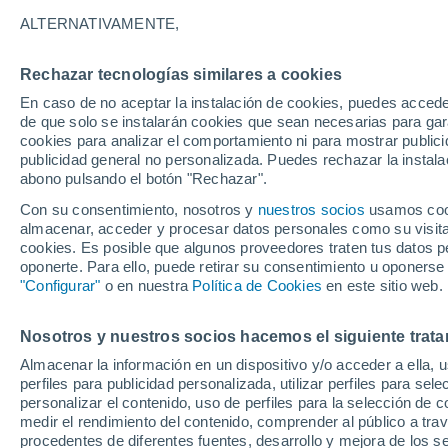
11°
ALTERNATIVAMENTE,
Rechazar tecnologías similares a cookies
Menguant
En caso de no aceptar la instalación de cookies, puedes acced
Iluminada
Sensación de 11°
de que solo se instalarán cookies que sean necesarias para garan
cookies para analizar el comportamiento ni para mostrar publici
publicidad general no personalizada. Puedes rechazar la instala
abono pulsando el botón "Rechazar".
Atención al fin de semana
España podrá registrar tormentas muy fuerte
Con su consentimiento, nosotros y
nuestros socios
usamos cooki
con fenómenos adversos
almacenar, acceder y procesar datos personales como su visita e
cookies. Es posible que algunos proveedores traten tus datos pe
El Tiempo 1 - 7 días
Por horas
Actualidad
Mapa de
oponerte. Para ello, puede retirar su consentimiento u oponerse
"Configurar"
o en nuestra
Política de Cookies
en este sitio web.
Nosotros y nuestros socios hacemos el siguiente trata
Mañana
Sábado
D
Hoy
Almacenar la información en un dispositivo y/o acceder a ella, 
7 Ago
8 Ago
6 Ago
perfiles para publicidad personalizada, utilizar perfiles para sele
personalizar el contenido, uso de perfiles para la selección de c
medir el rendimiento del contenido, comprender al público a tra
procedentes de diferentes fuentes, desarrollo y mejora de los se