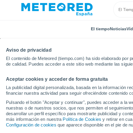
El tiempo
Noticias
Ví
Aviso de privacidad
El contenido de Meteored (tiempo.com) ha sido elaborado por pr
de calidad. Puedes acceder a este sitio web mediante las sigui
Aceptar cookies y acceder de forma gratuita
Inicio
Botsuana
Letlhakane
La publicidad digital personalizada, basada en la información r
financiar nuestra actividad para seguir ofreciéndote contenido c
El Tiempo en Letlhaka
Pulsando el botón "Aceptar y continuar", puedes acceder a la w
nuestras o de nuestros socios, que nos permiten el seguimiento
05:19
Jueves
desarrollar un perfil específico para mostrarte publicidad y co
más información en nuestra
Política de Cookies
y retirar en cu
Configuración de cookies
que aparece disponible en el pie de n
Cielo despejado