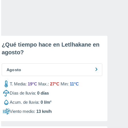
¿Qué tiempo hace en Letlhakane en
agosto
?
Agosto
T. Media:
19°C
Max.:
27°C
Min:
11°C
Días de lluvia:
0
días
Acum. de lluvia:
0 l/m²
Viento medio:
13 km/h