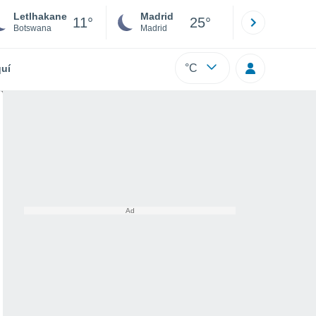
Letlhakane
Madrid
Barcelona
11°
25°
Botswana
Madrid
Barcelona
°C
uí