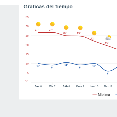
Gráficas del tiempo
35
30
27°
27°
25°
25°
25
22°
19°
20
15
10
11°
10°
10°
9°
9°
5
6°
°C
Jue
6
Vie
7
Sáb
8
Dom
9
Lun
10
Mar
11
Máxima