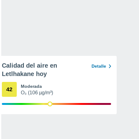
Calidad del aire en
Detalle
Letlhakane hoy
Moderada
42
O₃ (106 µg/m³)