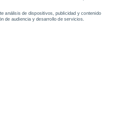
0.5 l/m²
25°
/
9°
22°
/
10°
19°
/
6°
17°
/
9°
e análisis de dispositivos, publicidad y contenido
n de audiencia y desarrollo de servicios.
-
26
km/h
26
-
46
km/h
39
-
65
km/h
37
-
67
km/h
osto
Este
0 Bajo
13
-
19 km/h
FPS:
no
Este
0 Bajo
14
-
20 km/h
FPS:
no
Este
1 Bajo
15
-
21 km/h
FPS:
no
Noreste
6 Alto
14
-
28 km/h
FPS:
15-25