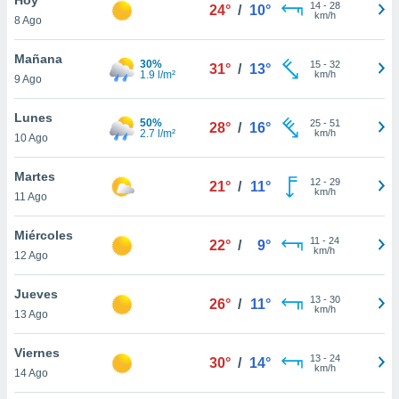
14
-
28
24°
/
10°
km/h
8 Ago
do en
 mismo.
sultar más
Mañana
30%
15
-
32
31°
/
13°
 en nuestra
1.9 l/m²
km/h
9 Ago
 Cookies
y
ualquier
Lunes
50%
25
-
51
28°
/
16°
2.7 l/m²
km/h
10 Ago
ento
 botón
ación de
Martes
12
-
29
21°
/
11°
kies
km/h
11 Ago
 disponible
e nuestra
Miércoles
11
-
24
.
22°
/
9°
km/h
12 Ago
IVAMENTE,
Jueves
13
-
30
26°
/
11°
km/h
13 Ago
as
 a cookies
Viernes
13
-
24
30°
/
14°
km/h
 no aceptar
14 Ago
ón de