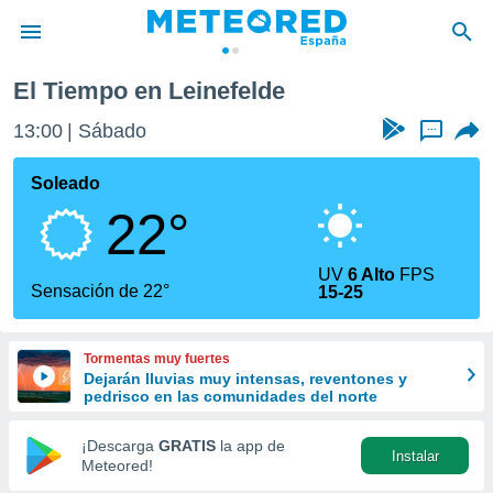
El Tiempo en Leinefelde
privacidad
13:00
Sábado
...
o de
tiempo.com)
borado por
Soleado
es para
22°
ue la
 que se
e calidad.
UV
6 Alto
FPS
eder a este
Sensación de 22°
15-25
ediante las
opciones:
Tormentas muy fuertes
ookies y
Dejarán lluvias muy intensas, reventones y
e forma
pedrisco en las comunidades del norte
d digital
¡Descarga
GRATIS
la app de
Instalar
ada, basada
Meteored!
mación