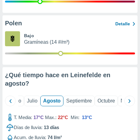
 seleccionar
o.
calización
precisa e
Polen
Detalle
ión mediante
Bajo
, publicidad
Gramíneas (14 #/m³)
dos,
 publicidad
,
ón de
¿Qué tiempo hace en Leinefelde en
 desarrollo
s.
agosto
?
tros 1199
ios
yo
Junio
Julio
Agosto
Septiembre
Octubre
Noviemb
T. Media:
17°C
Max.:
22°C
Min:
13°C
Días de lluvia:
13
días
Acum. de lluvia:
74 l/m²