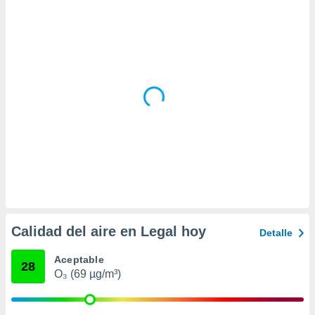
idad
a, utilizar
a
 la
da, crear un
personalizar
o, uso de
a la
e contenido
do, medir el
 de la
medir el
 del
 comprender
 través de
s o a través
Calidad del aire en Legal hoy
Detalle
nación de
edentes de
Aceptable
fuentes,
28
O₃ (69 µg/m³)
y mejora de
os, uso de
ados con el