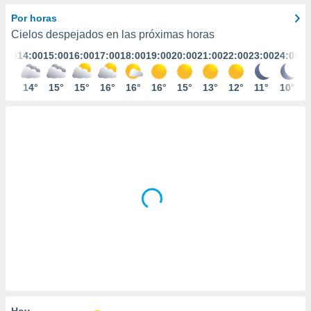
ediante
ecnologías
Por horas
nos permite
Cielos despejados en las próximas horas
estra
3:00
14:00
15:00
16:00
17:00
18:00
19:00
20:00
21:00
22:00
23:00
24:00
ara seguir
e contenido
stándares
13°
14°
15°
15°
16°
16°
16°
15°
13°
12°
11°
10°
ACEPTAR
sin coste.
Y
CONTINUAR
 botón
continuar",
der a la
CONFIGURACIÓN
ndo la
 de todas
, ya sean
de nuestros
 nos
 y análisis
tamiento en
b, así como
un perfil
para
ublicidad y
Hoy