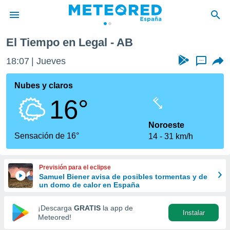
El Tiempo en Legal - AB
privacidad
18:07
Jueves
...
o de
tiempo.com)
borado por
Nubes y claros
es para
16°
ue la
 que se
e calidad.
Noroeste
eder a este
Sensación de 16°
14
31 km/h
ediante las
opciones:
Previsión para el eclipse
ookies y
Samuel Biener avisa de posibles tormentas y de
e forma
un domo de calor en España
d digital
¡Descarga
GRATIS
la app de
Instalar
ada, basada
Meteored!
mación