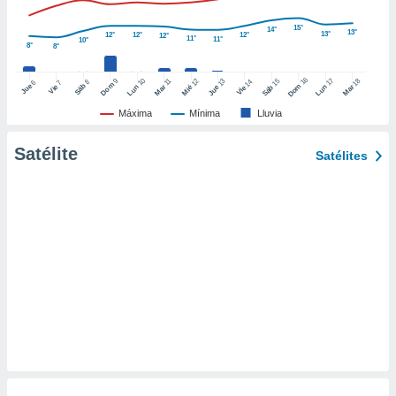
ento u
15°
14°
13°
13°
12°
12°
12°
12°
11°
11°
10°
 de datos
8°
8°
er momento
ic en
16
10
17
9
15
18
11
12
13
14
8
6
7
Dom
Sáb
Dom
Jue
Vie
Lun
Mar
Lun
Sáb
Mar
Mié
Jue
Vie
o en
Máxima
Mínima
Lluvia
 Cookies
en
eb.
Satélite
Satélites
y
socios
el
to de
la
 en un
 y/o acceder
 de datos
ara
 anuncios
ar perfiles