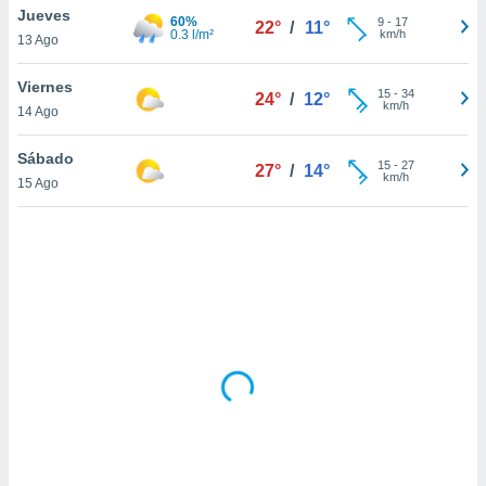
uedes
Jueves
60%
9
-
17
22°
/
11°
uestro sitio
0.3 l/m²
km/h
13 Ago
.com. En
te
Viernes
 de que
15
-
34
24°
/
12°
km/h
talarán
14 Ago
e sean
para
Sábado
15
-
27
27°
/
14°
a
km/h
15 Ago
por el sitio
o se
cookies para
nto ni para
licidad o
ado, aunque
sualizar
general no
ada. Puedes
 instalación
y acceder a
io web a
ste abono