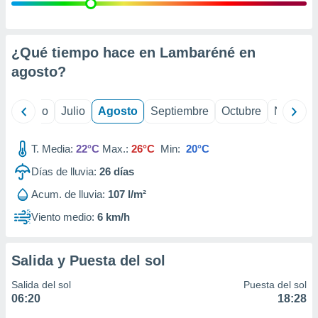
 seleccionar
o.
calización
precisa e
¿Qué tiempo hace en Lambaréné en
ión mediante
agosto
?
, publicidad
yo
Junio
Julio
Agosto
Septiembre
Octubre
Noviemb
dos,
 publicidad
,
T. Media:
22°C
Max.:
26°C
Min:
20°C
ón de
Días de lluvia:
26
días
 desarrollo
s.
Acum. de lluvia:
107 l/m²
tros 1199
Viento medio:
6 km/h
ios
Salida y Puesta del sol
Salida del sol
Puesta del sol
06:20
18:28