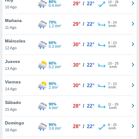
80%
10
-
26
29°
/
22°
0.4 l/m²
km/h
10 Ago
do en
 mismo.
sultar más
Mañana
70%
9
-
24
29°
/
22°
 en nuestra
1.2 l/m²
km/h
11 Ago
 Cookies
y
ualquier
Miércoles
60%
9
-
23
30°
/
22°
0.3 l/m²
km/h
12 Ago
ento
 botón
ación de
Jueves
80%
10
-
25
30°
/
22°
kies
0.2 l/m²
km/h
13 Ago
 disponible
e nuestra
Viernes
90%
7
-
23
.
30°
/
22°
2 l/m²
km/h
14 Ago
IVAMENTE,
Sábado
90%
11
-
29
28°
/
22°
4 l/m²
km/h
15 Ago
as
 a cookies
Domingo
90%
8
-
25
28°
/
22°
3.6 l/m²
km/h
 no aceptar
16 Ago
ón de