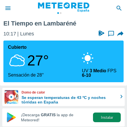
El Tiempo en Lambaréné
privacidad
10:17
Lunes
...
o de
tiempo.com)
borado por
Cubierto
es para
27°
ue la
 que se
e calidad.
UV
3 Medio
FPS
eder a este
Sensación de 28°
6-10
ediante las
opciones:
Domo de calor
ookies y
Se esperan temperaturas de 43 ºC y noches
e forma
tórridas en España
d digital
¡Descarga
GRATIS
la app de
Instalar
ada, basada
Meteored!
mación