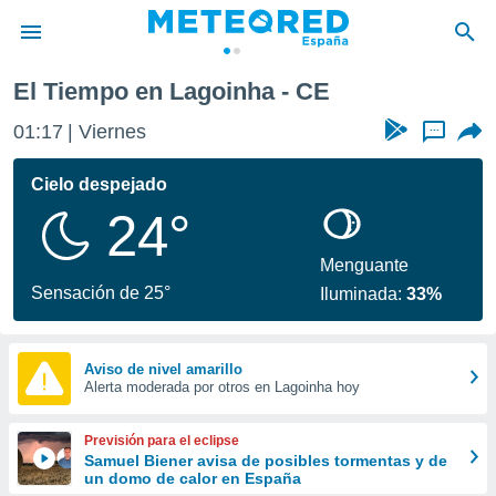
El Tiempo en Lagoinha - CE
privacidad
01:17
Viernes
...
o de
tiempo.com)
borado por
Cielo despejado
es para
24°
ue la
 que se
e calidad.
Menguante
eder a este
Sensación de 25°
Iluminada:
33%
ediante las
opciones:
ookies y
Aviso de nivel amarillo
Alerta moderada por otros en Lagoinha hoy
e forma
d digital
Previsión para el eclipse
ada, basada
Samuel Biener avisa de posibles tormentas y de
un domo de calor en España
mación