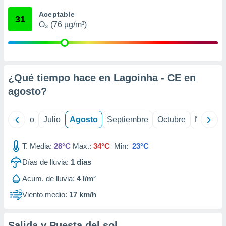
 seleccionar
o.
Aceptable
31
O₃ (76 µg/m³)
calización
precisa e
ión mediante
, publicidad
¿Qué tiempo hace en Lagoinha - CE en
dos,
agosto
?
 publicidad
,
ón de
yo
Junio
Julio
Agosto
Septiembre
Octubre
Noviemb
 desarrollo
s.
T. Media:
28°C
Max.:
34°C
Min:
23°C
tros 1199
ios
Días de lluvia:
1
días
Acum. de lluvia:
4 l/m²
Viento medio:
17 km/h
Salida y Puesta del sol