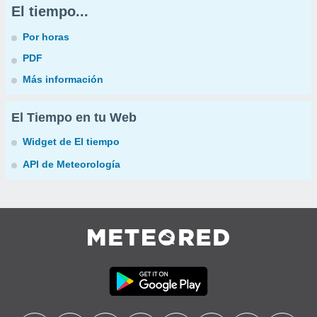
El tiempo...
Por horas
PDF
Más información
El Tiempo en tu Web
Widget de El tiempo
API de Meteorología