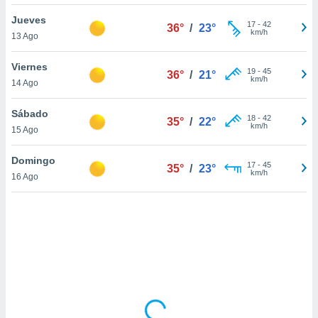
uedes
uestro sitio
Jueves
17
-
42
36°
/
23°
.com. En
km/h
13 Ago
te
 de que
Viernes
talarán
19
-
45
36°
/
21°
km/h
14 Ago
e sean
para
a
Sábado
18
-
42
35°
/
22°
por el sitio
km/h
15 Ago
o se
cookies para
Domingo
17
-
45
35°
/
23°
km/h
16 Ago
nto ni para
licidad o
ado, aunque
sualizar
general no
ada. Puedes
 instalación
y acceder a
io web a
ste abono