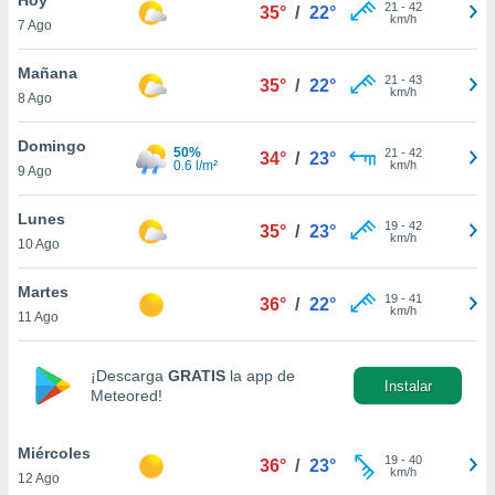
21
-
42
35°
/
22°
km/h
7 Ago
do en
 mismo.
sultar más
Mañana
21
-
43
35°
/
22°
 en nuestra
km/h
8 Ago
 Cookies
y
ualquier
Domingo
50%
21
-
42
34°
/
23°
0.6 l/m²
km/h
9 Ago
ento
 botón
ación de
Lunes
19
-
42
35°
/
23°
kies
km/h
10 Ago
 disponible
e nuestra
Martes
19
-
41
.
36°
/
22°
km/h
11 Ago
IVAMENTE,
¡Descarga
GRATIS
la app de
Instalar
Meteored!
as
 a cookies
Miércoles
 no aceptar
19
-
40
36°
/
23°
km/h
12 Ago
ón de