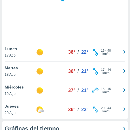
 botón
.
nto,
cios
kies,
ores únicos
Lunes
16
-
40
as similares
36°
/
22°
km/h
17 Ago
nar,
rocesar
Martes
onales como
17
-
44
36°
/
21°
km/h
 este sitio
18 Ago
recciones IP
ficadores de
Miércoles
15
-
45
37°
/
21°
 posible
km/h
19 Ago
s
 traten tus
Jueves
nales en
20
-
44
36°
/
23°
km/h
 interés
20 Ago
go a lo que
nerte. Para
Gráficas del tiempo
retirar su