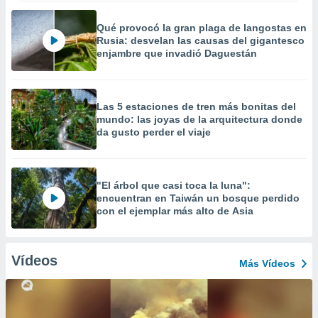
Qué provocó la gran plaga de langostas en
Rusia: desvelan las causas del gigantesco
enjambre que invadió Daguestán
Las 5 estaciones de tren más bonitas del
mundo: las joyas de la arquitectura donde
da gusto perder el viaje
"El árbol que casi toca la luna":
encuentran en Taiwán un bosque perdido
con el ejemplar más alto de Asia
Vídeos
Más Vídeos