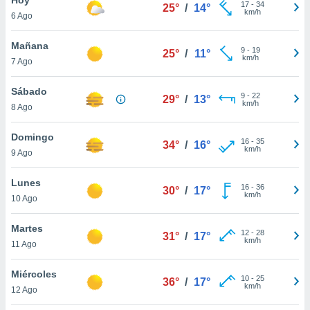
17
-
34
25°
/
14°
km/h
6 Ago
do en
 mismo.
sultar más
Mañana
9
-
19
25°
/
11°
 en nuestra
km/h
7 Ago
 Cookies
y
ualquier
Sábado
9
-
22
29°
/
13°
km/h
8 Ago
ento
 botón
ación de
Domingo
16
-
35
34°
/
16°
kies
km/h
9 Ago
 disponible
e nuestra
Lunes
16
-
36
.
30°
/
17°
km/h
10 Ago
IVAMENTE,
Martes
12
-
28
31°
/
17°
km/h
11 Ago
as
 a cookies
Miércoles
10
-
25
36°
/
17°
km/h
 no aceptar
12 Ago
ón de