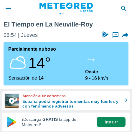
El Tiempo en La Neuville-Roy
privacidad
06:54
Jueves
...
o de
tiempo.com)
borado por
Parcialmente nuboso
es para
14°
ue la
 que se
e calidad.
Oeste
eder a este
Sensación de 14°
9
16 km/h
ediante las
opciones:
Atención al fin de semana
ookies y
España podrá registrar tormentas muy fuertes y
e forma
con fenómenos adversos
d digital
¡Descarga
GRATIS
la app de
Instalar
ada, basada
Meteored!
mación