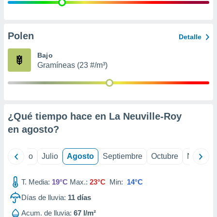
 seleccionar
o.
calización
precisa e
Polen
Detalle
ión mediante
Bajo
, publicidad
Gramíneas (23 #/m³)
dos,
 publicidad
,
ón de
¿Qué tiempo hace en La Neuville-Roy
 desarrollo
s.
en
agosto
?
tros 1199
ios
yo
Junio
Julio
Agosto
Septiembre
Octubre
Noviemb
T. Media:
19°C
Max.:
23°C
Min:
14°C
Días de lluvia:
11
días
Acum. de lluvia:
67 l/m²