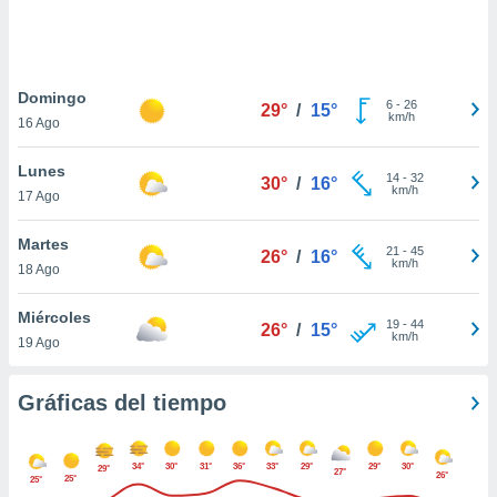
 botón
.
nto,
Domingo
6
-
26
29°
/
15°
km/h
16 Ago
cios
kies,
Lunes
ores únicos
14
-
32
30°
/
16°
km/h
17 Ago
as similares
nar,
rocesar
Martes
21
-
45
26°
/
16°
onales como
km/h
18 Ago
 este sitio
recciones IP
Miércoles
ficadores de
19
-
44
26°
/
15°
km/h
19 Ago
 posible
s
 traten tus
Gráficas del tiempo
nales en
 interés
go a lo que
34°
30°
31°
36°
33°
29°
29°
30°
nerte. Para
29°
27°
26°
25°
25°
retirar su