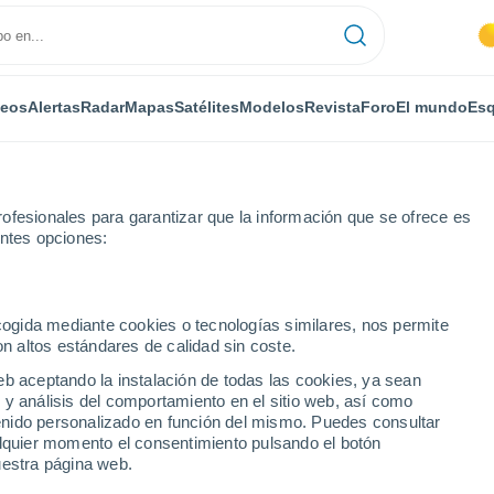
deos
Alertas
Radar
Mapas
Satélites
Modelos
Revista
Foro
El mundo
Esq
ofesionales para garantizar que la información que se ofrece es
entes opciones:
La Mothe-Saint-Héray
ecogida mediante cookies o tecnologías similares, nos permite
on altos estándares de calidad sin coste.
-Saint-Héray
eb aceptando la instalación de todas las cookies, ya sean
 y análisis del comportamiento en el sitio web, así como
...
ntenido personalizado en función del mismo. Puedes consultar
alquier momento el consentimiento pulsando el botón
Por horas
uestra página web.
Se espera calima en las
próximas horas