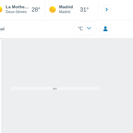
La Mothe-Saint-Héray
Madrid
Barcelona
28°
31°
Deux-Sèvres
Madrid
Barcelona
°C
uí