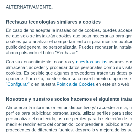
25°
ALTERNATIVAMENTE,
Rechazar tecnologías similares a cookies
Noreste
En caso de no aceptar la instalación de cookies, puedes acced
Sensación de 26°
12
-
28 km
de que solo se instalarán cookies que sean necesarias para garan
cookies para analizar el comportamiento ni para mostrar publici
publicidad general no personalizada. Puedes rechazar la instala
abono pulsando el botón "Rechazar".
Tormentas muy fuertes
Dejarán lluvias muy intensas, reventones y
Con su consentimiento, nosotros y
nuestros socios
usamos cooki
pedrisco en las comunidades del norte
almacenar, acceder y procesar datos personales como su visita e
cookies. Es posible que algunos proveedores traten tus datos pe
El Tiempo 1 - 7 días
Por horas
Actualidad
Mapa d
oponerte. Para ello, puede retirar su consentimiento u oponerse
"Configurar"
o en nuestra
Política de Cookies
en este sitio web.
Nosotros y nuestros socios hacemos el siguiente trata
Mañana
Lunes
Hoy
Almacenar la información en un dispositivo y/o acceder a ella, 
9 Ago
10 Ago
8 Ago
perfiles para publicidad personalizada, utilizar perfiles para sele
personalizar el contenido, uso de perfiles para la selección de c
medir el rendimiento del contenido, comprender al público a tra
procedentes de diferentes fuentes, desarrollo y mejora de los se
60%