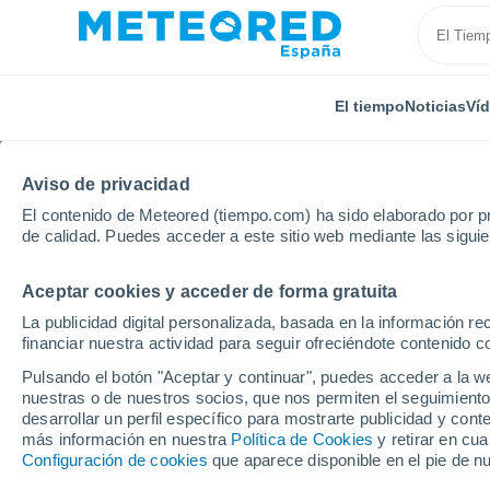
El tiempo
Noticias
Ví
Aviso de privacidad
El contenido de Meteored (tiempo.com) ha sido elaborado por pr
de calidad. Puedes acceder a este sitio web mediante las sigui
Aceptar cookies y acceder de forma gratuita
Inicio
Francia
Nueva Aquitania
Deux-Sèvres
La publicidad digital personalizada, basada en la información r
financiar nuestra actividad para seguir ofreciéndote contenido c
El Tiempo en La Mothe
Pulsando el botón "Aceptar y continuar", puedes acceder a la w
nuestras o de nuestros socios, que nos permiten el seguimiento
11:09
Sábado
desarrollar un perfil específico para mostrarte publicidad y co
más información en nuestra
Política de Cookies
y retirar en cu
Configuración de cookies
que aparece disponible en el pie de n
Soleado