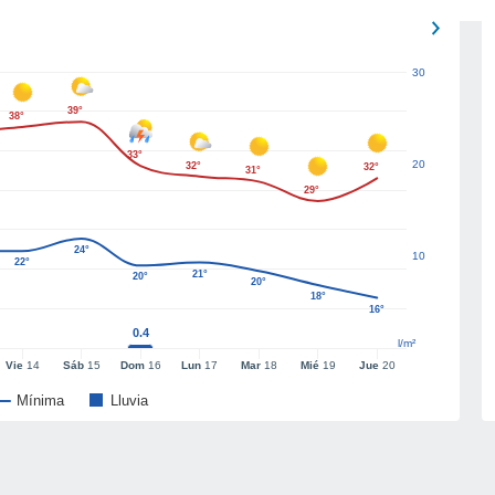
30
39°
38°
33°
20
32°
32°
31°
29°
24°
10
22°
21°
20°
20°
18°
16°
0.4
l/m²
Vie
14
Sáb
15
Dom
16
Lun
17
Mar
18
Mié
19
Jue
20
Mínima
Lluvia