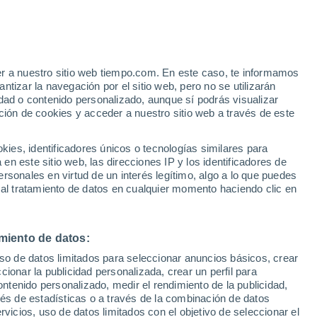
er a nuestro sitio web tiempo.com. En este caso, te informamos
/h
tizar la navegación por el sitio web, pero no se utilizarán
dad o contenido personalizado, aunque sí podrás visualizar
ción de cookies y acceder a nuestro sitio web a través de este
es, identificadores únicos o tecnologías similares para
n este sitio web, las direcciones IP y los identificadores de
rsonales en virtud de un interés legítimo, algo a lo que puedes
e nubosidad
Radar de lluvia
Satélites
Modelos
 al tratamiento de datos en cualquier momento haciendo clic en
miento de datos:
Martes
Miércoles
Jueves
Viernes
uso de datos limitados para seleccionar anuncios básicos, crear
11 Ago
12 Ago
13 Ago
14 Ago
ccionar la publicidad personalizada, crear un perfil para
ontenido personalizado, medir el rendimiento de la publicidad,
vés de estadísticas o a través de la combinación de datos
rvicios, uso de datos limitados con el objetivo de seleccionar el