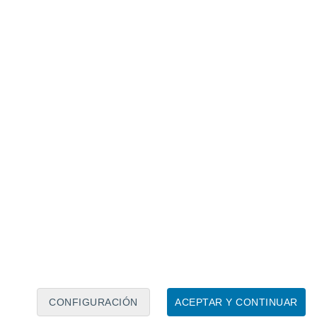
Calendario lunar
Lun
Mar
Mié
Jue
Vie
Sáb
Dom
8
9
10
11
12
13
14
15
16
17
18
19
20
21
CONFIGURACIÓN
ACEPTAR Y CONTINUAR