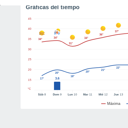
Gráficas del tiempo
45
40
37°
36°
34°
34°
35
34°
31°
30
25
22°
20
21°
20°
20°
18°
3.6
17°
15
°C
Sáb
8
Dom
9
Lun
10
Mar
11
Mié
12
Jue
13
Máxima