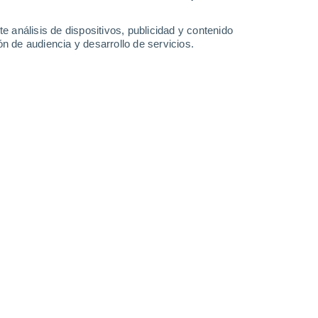
34°
/
20°
36°
/
21°
37°
/
22°
38°
/
22°
e análisis de dispositivos, publicidad y contenido
n de audiencia y desarrollo de servicios.
-
31
km/h
16
-
29
km/h
12
-
27
km/h
11
-
22
km/h
oy
, 8 de agosto
Noreste
4 Medio
12
-
28 km/h
FPS:
6-10
Este
5 Medio
12
-
27 km/h
FPS:
6-10
Este
7 Alto
10
-
27 km/h
FPS:
15-25
Este
7 Alto
7
-
24 km/h
FPS:
15-25