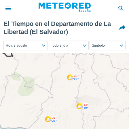
El Tiempo en el Departamento de La
privacidad
Libertad (El Salvador)
o de
tiempo.com)
Hoy, 9 agosto
Todo el día
Símbolo
borado por
es para
ue la
 que se
e calidad.
eder a este
36°
ediante las
22°
opciones:
ookies y
e forma
33°
19°
d digital
33°
ada, basada
21°
mación