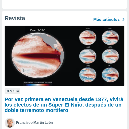
ento u
 de datos
Revista
Más artículos
er momento
ic en
o en
 Cookies
en
eb.
y
socios
el
to de
REVISTA
la
Por vez primera en Venezuela desde 1877, vivirá
 en un
los efectos de un Súper El Niño, después de un
 y/o acceder
doble terremoto mortífero
 de datos
ara
 anuncios
Francisco Martín León
ar perfiles