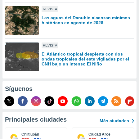
idad
REVISTA
a, utilizar
a
Las aguas del Danubio alcanzan mínimos
 la
históricos en agosto de 2026
da, crear un
personalizar
o, uso de
REVISTA
a la
El Atlántico tropical despierta con dos
e contenido
ondas tropicales del este vigiladas por el
do, medir el
CNH bajo un intenso El Niño
 de la
medir el
 del
 comprender
Síguenos
 través de
s o a través
nación de
edentes de
fuentes,
Principales ciudades
Más ciudades
y mejora de
os, uso de
ados con el
Chiltiupán
Ciudad Arce