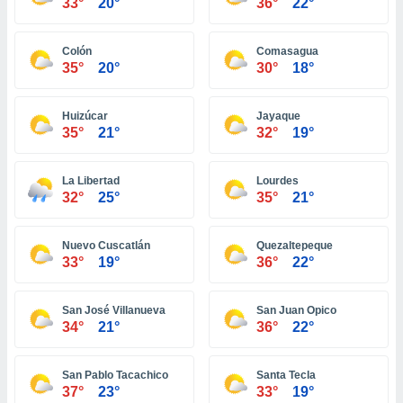
 seleccionar
33°
20°
36°
22°
o.
calización
Colón
Comasagua
precisa e
35°
20°
30°
18°
ión mediante
, publicidad
Huizúcar
Jayaque
35°
21°
32°
19°
dos,
 publicidad
La Libertad
Lourdes
,
32°
25°
35°
21°
ón de
 desarrollo
s.
Nuevo Cuscatlán
Quezaltepeque
33°
19°
36°
22°
tros 1199
ios
San José Villanueva
San Juan Opico
34°
21°
36°
22°
San Pablo Tacachico
Santa Tecla
37°
23°
33°
19°