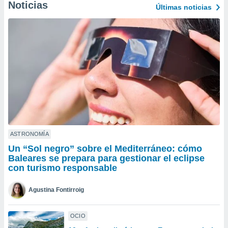
Noticias
Últimas noticias
do en
 mismo.
sultar más
 en nuestra
 Cookies
y
ualquier
ento
 botón
ación de
kies
 disponible
e nuestra
ASTRONOMÍA
.
Un “Sol negro” sobre el Mediterráneo: cómo
Baleares se prepara para gestionar el eclipse
IVAMENTE,
con turismo responsable
as
Agustina Fontirroig
 a cookies
 no aceptar
OCIO
ón de