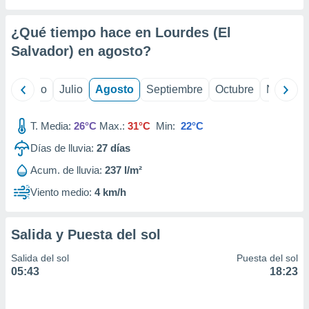
 seleccionar
o.
¿Qué tiempo hace en Lourdes (El
calización
precisa e
Salvador) en
agosto
?
ión mediante
, publicidad
yo
Junio
Julio
Agosto
Septiembre
Octubre
Noviemb
dos,
T. Media:
26°C
Max.:
31°C
Min:
22°C
 publicidad
,
Días de lluvia:
27
días
ón de
 desarrollo
Acum. de lluvia:
237 l/m²
s.
Viento medio:
4 km/h
tros 1199
ios
Salida y Puesta del sol
Salida del sol
Puesta del sol
05:43
18:23