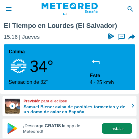
El Tiempo en Lourdes (El Salvador)
privacidad
15:16
Jueves
...
o de
tiempo.com)
borado por
Calima
es para
34°
ue la
 que se
e calidad.
Este
eder a este
Sensación de 32°
4
25 km/h
ediante las
opciones:
Previsión para el eclipse
ookies y
Samuel Biener avisa de posibles tormentas y de
e forma
un domo de calor en España
d digital
¡Descarga
GRATIS
la app de
Instalar
ada, basada
Meteored!
mación