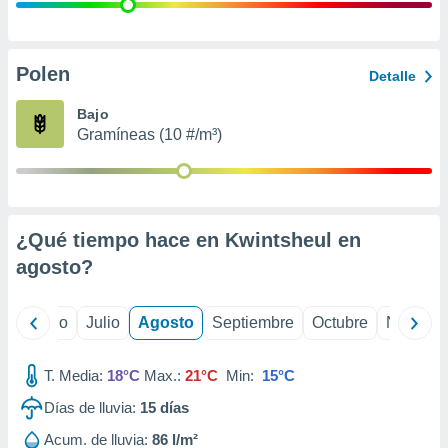
 seleccionar
o.
calización
precisa e
Polen
Detalle
ión mediante
Bajo
, publicidad
Gramíneas (10 #/m³)
dos,
 publicidad
,
ón de
¿Qué tiempo hace en Kwintsheul en
 desarrollo
s.
agosto
?
tros 1199
ios
yo
Junio
Julio
Agosto
Septiembre
Octubre
Noviemb
T. Media:
18°C
Max.:
21°C
Min:
15°C
Días de lluvia:
15
días
Acum. de lluvia:
86 l/m²