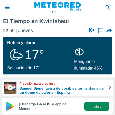
El Tiempo en Kwintsheul
privacidad
22:59
Jueves
...
o de
tiempo.com)
borado por
Nubes y claros
es para
17°
ue la
 que se
e calidad.
Menguante
eder a este
Sensación de 17°
Iluminada:
46%
ediante las
opciones:
Previsión para el eclipse
ookies y
Samuel Biener avisa de posibles tormentas y de
e forma
un domo de calor en España
d digital
¡Descarga
GRATIS
la app de
Instalar
ada, basada
Meteored!
mación