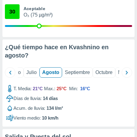
 seleccionar
o.
Aceptable
30
O₃ (75 µg/m³)
calización
precisa e
ión mediante
, publicidad
¿Qué tiempo hace en Kvashnino en
dos,
agosto
?
 publicidad
,
ón de
yo
Junio
Julio
Agosto
Septiembre
Octubre
Noviemb
 desarrollo
s.
T. Media:
21°C
Max.:
25°C
Min:
16°C
tros 1199
ios
Días de lluvia:
14
días
Acum. de lluvia:
134 l/m²
Viento medio:
10 km/h
Salida y Puesta del sol