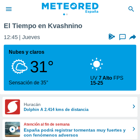
El Tiempo en Kvashnino
privacidad
12:45
Jueves
...
o de
tiempo.com)
borado por
Nubes y claros
es para
31°
ue la
 que se
e calidad.
UV
7 Alto
FPS
eder a este
Sensación de 35°
15-25
ediante las
opciones:
ookies y
Huracán
Dolphin A 2.414 kms de distancia
e forma
d digital
Atención al fin de semana
ada, basada
España podrá registrar tormentas muy fuertes y
con fenómenos adversos
mación