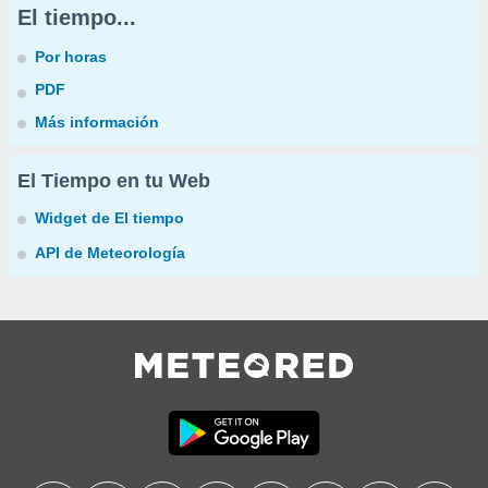
El tiempo...
Por horas
PDF
Más información
El Tiempo en tu Web
Widget de El tiempo
API de Meteorología