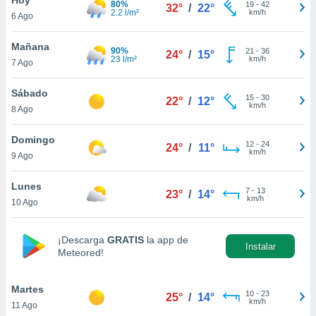
80%
19
-
42
32°
/
22°
2.2 l/m²
km/h
6 Ago
do en
 mismo.
sultar más
Mañana
90%
21
-
36
24°
/
15°
 en nuestra
23 l/m²
km/h
7 Ago
 Cookies
y
ualquier
Sábado
15
-
30
22°
/
12°
km/h
8 Ago
ento
 botón
ación de
Domingo
12
-
24
24°
/
11°
kies
km/h
9 Ago
 disponible
e nuestra
Lunes
7
-
13
.
23°
/
14°
km/h
10 Ago
IVAMENTE,
¡Descarga
GRATIS
la app de
Instalar
Meteored!
as
 a cookies
Martes
 no aceptar
10
-
23
25°
/
14°
km/h
11 Ago
ón de