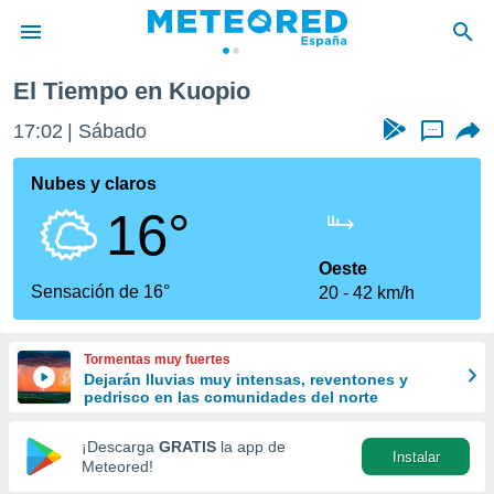
El Tiempo en Kuopio
privacidad
17:02
Sábado
...
o de
tiempo.com)
borado por
Nubes y claros
es para
16°
ue la
 que se
e calidad.
Oeste
eder a este
Sensación de 16°
20
42 km/h
ediante las
opciones:
Tormentas muy fuertes
ookies y
Dejarán lluvias muy intensas, reventones y
e forma
pedrisco en las comunidades del norte
d digital
¡Descarga
GRATIS
la app de
Instalar
ada, basada
Meteored!
mación