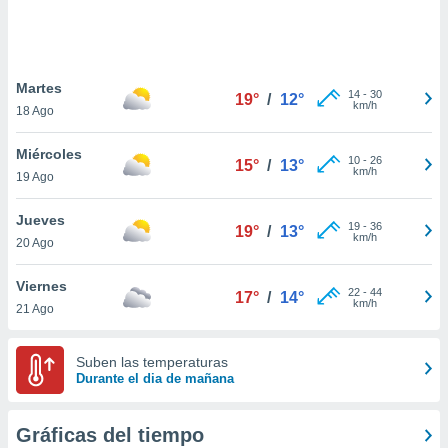
 botón
.
nto,
Martes
14
-
30
19°
/
12°
km/h
18 Ago
cios
kies,
Miércoles
ores únicos
10
-
26
15°
/
13°
km/h
19 Ago
as similares
nar,
rocesar
Jueves
19
-
36
19°
/
13°
onales como
km/h
20 Ago
 este sitio
recciones IP
Viernes
ficadores de
22
-
44
17°
/
14°
km/h
21 Ago
 posible
s
 traten tus
Suben las temperaturas
nales en
Durante el dia de mañana
 interés
go a lo que
nerte. Para
Gráficas del tiempo
retirar su