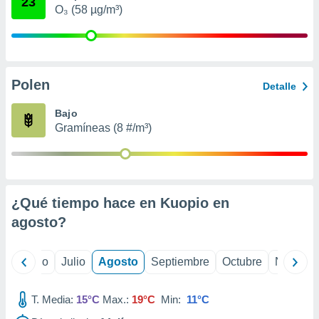
23
 seleccionar
O₃ (58 µg/m³)
o.
calización
precisa e
ión mediante
Polen
Detalle
, publicidad
Bajo
dos,
Gramíneas (8 #/m³)
 publicidad
,
ón de
 desarrollo
s.
¿Qué tiempo hace en Kuopio en
tros 1199
agosto
?
ios
yo
Junio
Julio
Agosto
Septiembre
Octubre
Noviemb
T. Media:
15°C
Max.:
19°C
Min:
11°C