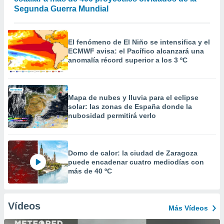
Segunda Guerra Mundial
El fenómeno de El Niño se intensifica y el
ECMWF avisa: el Pacífico alcanzará una
anomalía récord superior a los 3 ºC
Mapa de nubes y lluvia para el eclipse
solar: las zonas de España donde la
nubosidad permitirá verlo
Domo de calor: la ciudad de Zaragoza
puede encadenar cuatro mediodías con
más de 40 ºC
Vídeos
Más Vídeos